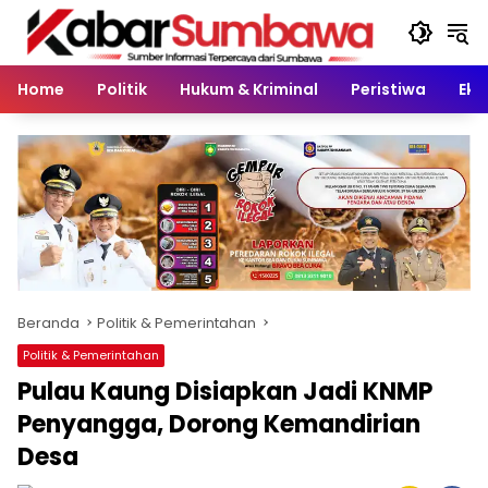
Langsung
ke
konten
Home
Politik
Hukum & Kriminal
Peristiwa
Eko
Beranda
Politik & Pemerintahan
Politik & Pemerintahan
Pulau Kaung Disiapkan Jadi KNMP
Penyangga, Dorong Kemandirian
Desa