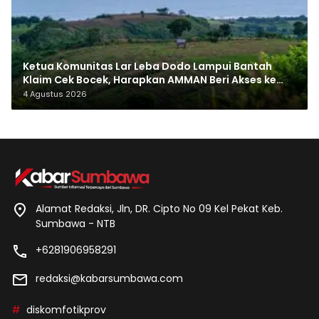
Ketua Komunitas Lar Leba Dodo Lampui Bantah
Klaim Cek Bocek, Harapkan AMMAN Beri Akses ke
Makam Leluhur
4 Agustus 2026
Alamat Redaksi, Jln, DR. Cipto No 09 Kel Pekat Keb.
Sumbawa - NTB
+6281906958291
redaksi@kabarsumbawa.com
diskomfotikprov