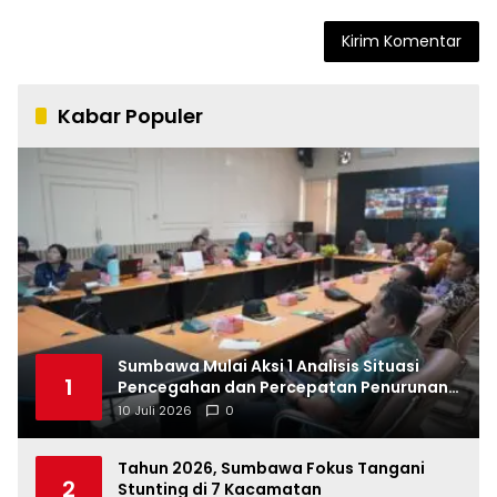
Kabar Populer
Sumbawa Mulai Aksi 1 Analisis Situasi
1
Pencegahan dan Percepatan Penurunan
Stunting Tahun 2026
10 Juli 2026
0
Tahun 2026, Sumbawa Fokus Tangani
2
Stunting di 7 Kacamatan