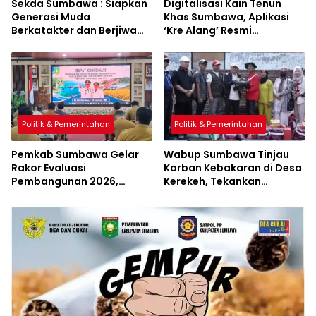
Sekda Sumbawa : Siapkan
Digitalisasi Kain Tenun
Generasi Muda
Khas Sumbawa, Aplikasi
Berkatakter dan Berjiwa
‘Kre Alang’ Resmi
Pacasila
Diluncurkan
Politik & Pemerintahan
Politik & Pemerintahan
Pemkab Sumbawa Gelar
Wabup Sumbawa Tinjau
Rakor Evaluasi
Korban Kebakaran di Desa
Pembangunan 2026,
Kerekeh, Tekankan
Empat Inovasi Proyek
Langkah Preventif
Perubahan Resmi
Diluncurkan