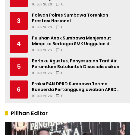
10 Juli 2026
0
Polwan Polres Sumbawa Torehkan
3
Prestasi Nasional
10 Juli 2026
0
Puluhan Anak Sumbawa Menjemput
4
Mimpi ke Berbagai SMK Unggulan di
Indonesia
10 Juli 2026
0
Berlaku Agustus, Penyesuaian Tarif Air
5
Perumdam Batulanteh Disosialisasikan
10 Juli 2026
0
Fraksi PAN DPRD Sumbawa Terima
6
Ranperda Pertanggungjawaban APBD
2025, Soroti SILPA Rp201,68 Miliar dan
10 Juli 2026
0
Kinerja OPD
Pilihan Editor