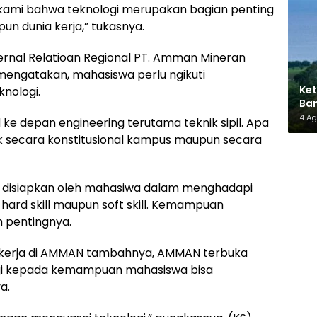
kami bahwa teknologi merupakan bagian penting
 dunia kerja,” tukasnya.
ernal Relatioan Regional PT. Amman Mineran
engatakan, mahasiswa perlu ngikuti
Ket
nologi.
Ban
AMM
4 A
 ke depan engineering terutama teknik sipil. Apa
ik secara konstitusional kampus maupun secara
s disiapkan oleh mahasiwa dalam menghadapi
hard skill maupun soft skill. Kemampuan
h pentingnya.
 kerja di AMMAN tambahnya, AMMAN terbuka
lagi kepada kemampuan mahasiswa bisa
a.