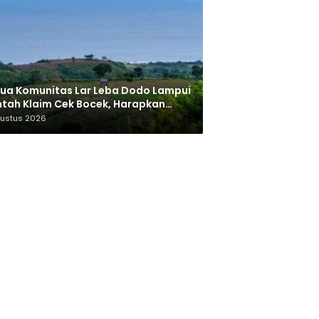
ua Komunitas Lar Leba Dodo Lampui
tah Klaim Cek Bocek, Harapkan
AN Beri Akses ke Makam Leluhur
gustus 2026