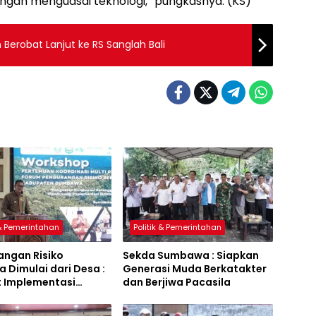
engan menguasai teknologi,” pungkasnya. (KS)
erobat Lanjut ke RS Sanglah Bali
 & Pemerintahan
Politik & Pemerintahan
angan Risiko
Sekda Sumbawa : Siapkan
 Dimulai dari Desa :
Generasi Muda Berkatakter
t Implementasi
dan Berjiwa Pacasila
a Hijau Lestari