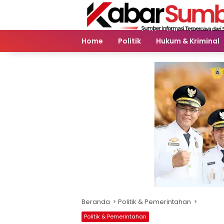
Langsung
ke
konten
Home
Politik
Hukum & Kriminal
Beranda
Politik & Pemerintahan
Politik & Pemerintahan