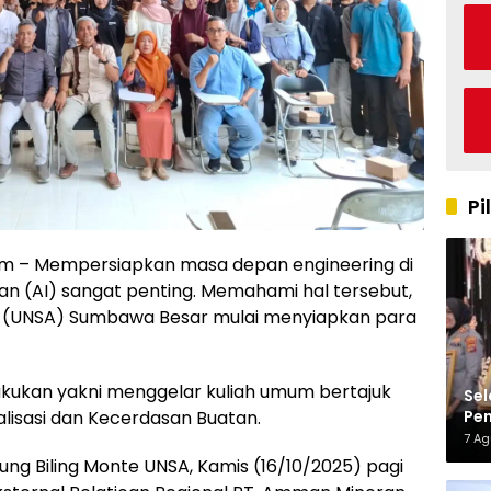
Pi
 – Mempersiapkan masa depan engineering di
tan (AI) sangat penting. Memahami hal tersebut,
a (UNSA) Sumbawa Besar mulai menyiapkan para
akukan yakni menggelar kuliah umum bertajuk
Sel
Pen
alisasi dan Kecerdasan Buatan.
Kap
7 A
ng Biling Monte UNSA, Kamis (16/10/2025) pagi