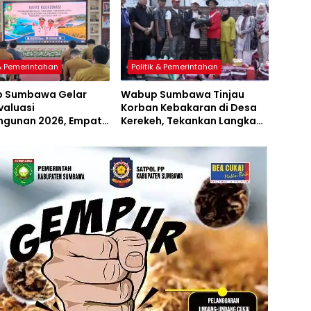
 & Pemerintahan
Politik & Pemerintahan
 Sumbawa Gelar
Wabup Sumbawa Tinjau
valuasi
Korban Kebakaran di Desa
gunan 2026, Empat
Kerekeh, Tekankan Langkah
 Proyek Perubahan
Preventif
iluncurkan