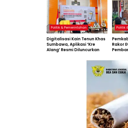
Politik & Pemerintahan
Politik
Digitalisasi Kain Tenun Khas
Pemkab
Sumbawa, Aplikasi ‘Kre
Rakor E
Alang’ Resmi Diluncurkan
Pemban
Inovasi
Resmi D