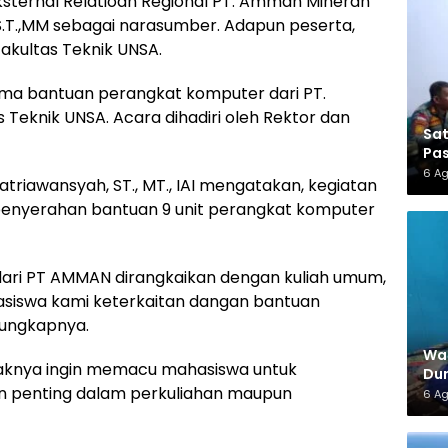
ksternal Relatioan Regional PT. Amman Mineran
.T.,MM sebagai narasumber. Adapun peserta,
 Fakultas Teknik UNSA.
rima bantuan perangkat komputer dari PT.
Teknik UNSA. Acara dihadiri oleh Rektor dan
Sa
Pas
6 A
atriawansyah, ST., MT., IAI mengatakan, kegiatan
 penyerahan bantuan 9 unit perangkat komputer
 dari PT AMMAN dirangkaikan dengan kuliah umum,
siswa kami keterkaitan dangan bantuan
 ungkapnya.
War
ihaknya ingin memacu mahasiswa untuk
Dun
an penting dalam perkuliahan maupun
6 A