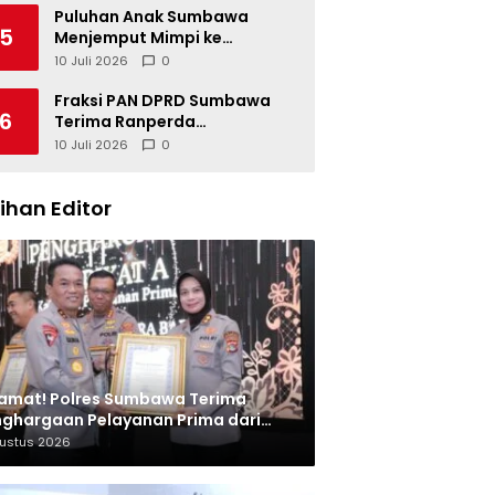
Puluhan Anak Sumbawa
5
Menjemput Mimpi ke
Berbagai SMK Unggulan di
10 Juli 2026
0
Indonesia
Fraksi PAN DPRD Sumbawa
6
Terima Ranperda
Pertanggungjawaban APBD
10 Juli 2026
0
2025, Soroti SILPA Rp201,68
Miliar dan Kinerja OPD
lihan Editor
amat! Polres Sumbawa Terima
ghargaan Pelayanan Prima dari
olri
gustus 2026