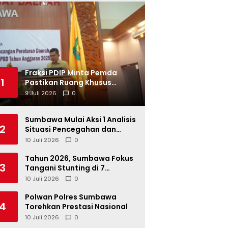
Fraksi PDIP Minta Pemda
1
Pastikan Ruang Khusus
Produk UMKM Lokal di Ritel
9 Juli 2026
0
Modern
Sumbawa Mulai Aksi 1 Analisis
2
Situasi Pencegahan dan
Percepatan Penurunan
10 Juli 2026
0
Stunting Tahun 2026
Tahun 2026, Sumbawa Fokus
3
Tangani Stunting di 7
Kacamatan
10 Juli 2026
0
Polwan Polres Sumbawa
4
Torehkan Prestasi Nasional
10 Juli 2026
0