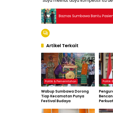
“Saya melihat daya kompetitif itu d
Baznas Sumbawa Bantu Pasien B
Artikel Terkait
Politik & Pemerintahan
Politik
Wabup Sumbawa Dorong
Pengur
Tiap Kecamatan Punya
Bencana
Festival Budaya
Perkua
Sumbaw