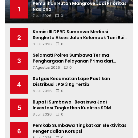
Pemulihan Hutan Mangrove Jadi Prioritas
1
Nasional
7 Juli 2026
0
Komisi III DPRD Sumbawa Mediasi
2
Sengketa Akses Jalan Kelompok Tani Buin
Dua
8 Juli 2026
0
Selamat! Polres Sumbawa Terima
3
Penghargaan Pelayanan Prima dari
Kapolri
7 Agustus 2026
0
Satgas Kecamatan Lape Pastikan
4
Distribusi LPG 3 Kg Tertib
8 Juli 2026
0
Bupati Sumbawa : Beasiswa Jadi
5
Investasi Tingkatkan Kualitas SDM
8 Juli 2026
0
Pemkab Sumbawa Tingkatkan Efektivitas
6
Pengendalian Korupsi
8 Juli 2026
0