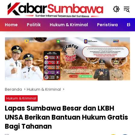
Langsung
ke
konten
Home
Politik
Hukum & Kriminal
Peristiwa
Eko
Beranda
Hukum & Kriminal
Hukum & Kriminal
Lapas Sumbawa Besar dan LKBH
UNSA Berikan Bantuan Hukum Gratis
Bagi Tahanan