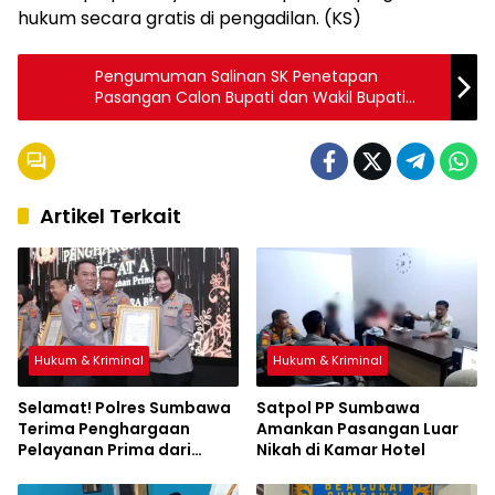
hukum secara gratis di pengadilan. (KS)
Pengumuman Salinan SK Penetapan
Pasangan Calon Bupati dan Wakil Bupati
Sumbawa Terpilih di Pilkada 2024
Artikel Terkait
Hukum & Kriminal
Hukum & Kriminal
Selamat! Polres Sumbawa
Satpol PP Sumbawa
Terima Penghargaan
Amankan Pasangan Luar
Pelayanan Prima dari
Nikah di Kamar Hotel
Kapolri