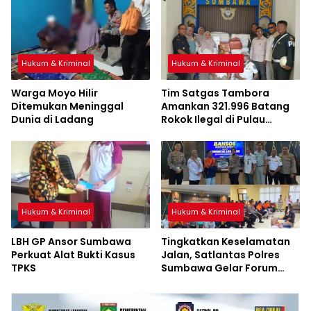
Hukum & Kriminal
Hukum & Kriminal
Warga Moyo Hilir
Tim Satgas Tambora
Ditemukan Meninggal
Amankan 321.996 Batang
Dunia di Ladang
Rokok Ilegal di Pulau
Sumbawa
Hukum & Kriminal
Hukum & Kriminal
LBH GP Ansor Sumbawa
Tingkatkan Keselamatan
Perkuat Alat Bukti Kasus
Jalan, Satlantas Polres
TPKS
Sumbawa Gelar Forum
LLAJ, Pelatihan PPGD, dan
Bagikan Bansos