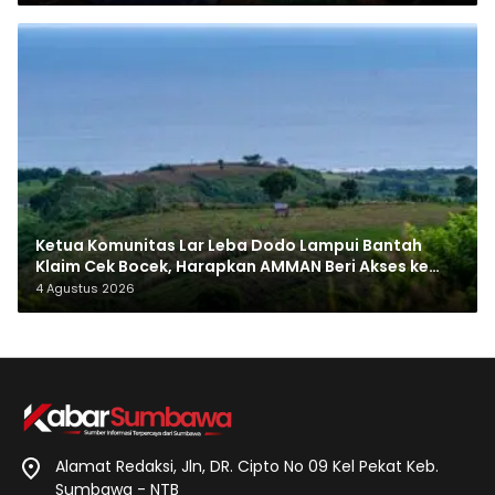
Ketua Komunitas Lar Leba Dodo Lampui Bantah
Klaim Cek Bocek, Harapkan AMMAN Beri Akses ke
Makam Leluhur
4 Agustus 2026
Alamat Redaksi, Jln, DR. Cipto No 09 Kel Pekat Keb.
Sumbawa - NTB