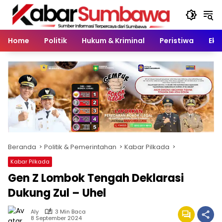
Langsung
ke
konten
Home
Politik
Hukum & Kriminal
Peristiwa
Eko
Beranda
Politik & Pemerintahan
Kabar Pilkada
Kabar Pilkada
Gen Z Lombok Tengah Deklarasi
Dukung Zul – Uhel
Aly
3 Min Baca
8 September 2024