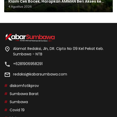
Klaim Cek Bocek, Harapkan AMMAN Beri Akses ke
Makam Leluhur
4 Agustus 2026
Alamat Redaksi, Jln, DR. Cipto No 09 Kel Pekat Keb.
Sumbawa - NTB
+6281906958291
redaksi@kabarsumbawa.com
diskomfotikprov
Sumbawa Barat
Sumbawa
Covid 19