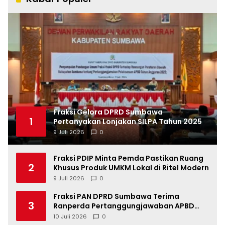
Fraksi Gelora DPRD Sumbawa
1
Pertanyakan Lonjakan SILPA Tahun 2025
9 Juli 2026
0
Fraksi PDIP Minta Pemda Pastikan Ruang
2
Khusus Produk UMKM Lokal di Ritel Modern
9 Juli 2026
0
Fraksi PAN DPRD Sumbawa Terima
3
Ranperda Pertanggungjawaban APBD
2025, Soroti SILPA Rp201,68 Miliar dan
10 Juli 2026
0
Kinerja OPD