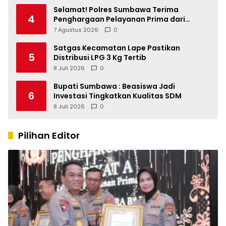
Selamat! Polres Sumbawa Terima
4
Penghargaan Pelayanan Prima dari
Kapolri
7 Agustus 2026
0
Satgas Kecamatan Lape Pastikan
5
Distribusi LPG 3 Kg Tertib
8 Juli 2026
0
Bupati Sumbawa : Beasiswa Jadi
6
Investasi Tingkatkan Kualitas SDM
8 Juli 2026
0
Pilihan Editor