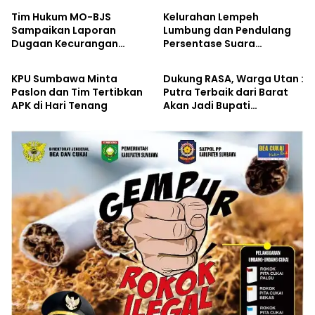
Tim Hukum MO-BJS
Kelurahan Lempeh
Sampaikan Laporan
Lumbung dan Pendulang
Dugaan Kecurangan
Persentase Suara
Kabar Pilkada
Kabar Pilkada
Pemilihan Bupati
Tertinggi Iqbal – Dinda di
Sumbawa ke Bawaslu
Kecamatan Sumbawa
KPU Sumbawa Minta
Dukung RASA, Warga Utan :
Paslon dan Tim Tertibkan
Putra Terbaik dari Barat
APK di Hari Tenang
Akan Jadi Bupati
Sumbawa