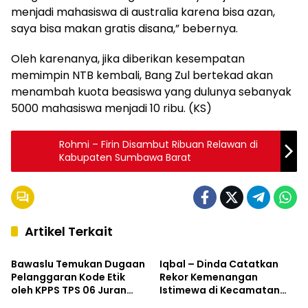
menjadi mahasiswa di australia karena bisa azan,
saya bisa makan gratis disana,” bebernya.
Oleh karenanya, jika diberikan kesempatan
memimpin NTB kembali, Bang Zul bertekad akan
menambah kuota beasiswa yang dulunya sebanyak
5000 mahasiswa menjadi 10 ribu. (KS)
Rohmi – Firin Disambut Ribuan Relawan di
Kabupaten Sumbawa Barat
Artikel Terkait
Hukum & Kriminal
Kabar Pilkada
Bawaslu Temukan Dugaan
Iqbal – Dinda Catatkan
Pelanggaran Kode Etik
Rekor Kemenangan
oleh KPPS TPS 06 Juran
Istimewa di Kecamatan
Kabar Pilkada
Kabar Pilkada
Alas
Labangka