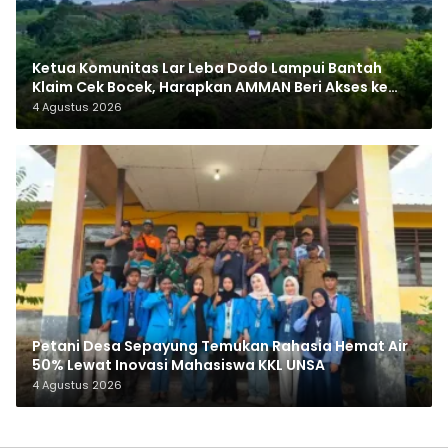
Ketua Komunitas Lar Leba Dodo Lampui Bantah
Klaim Cek Bocek, Harapkan AMMAN Beri Akses ke
Makam Leluhur
4 Agustus 2026
Petani Desa Sepayung Temukan Rahasia Hemat Air
50% Lewat Inovasi Mahasiswa KKL UNSA
4 Agustus 2026