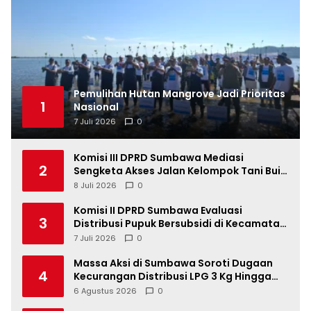
Pemulihan Hutan Mangrove Jadi Prioritas
1
Nasional
7 Juli 2026
0
Komisi III DPRD Sumbawa Mediasi
2
Sengketa Akses Jalan Kelompok Tani Buin
Dua
8 Juli 2026
0
Komisi II DPRD Sumbawa Evaluasi
3
Distribusi Pupuk Bersubsidi di Kecamatan
Lape
7 Juli 2026
0
Massa Aksi di Sumbawa Soroti Dugaan
4
Kecurangan Distribusi LPG 3 Kg Hingga
Pangkalan Fiktif
6 Agustus 2026
0