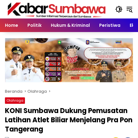
Langsung
ke
konten
Home
Politik
Hukum & Kriminal
Peristiwa
Eko
Beranda
Olahraga
Olahraga
KONI Sumbawa Dukung Pemusatan
Latihan Atlet Biliar Menjelang Pra Pon
Tangerang