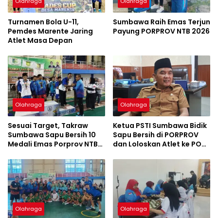
Olahraga
Olahraga
Turnamen Bola U-11,
Sumbawa Raih Emas Terjun
Pemdes Marente Jaring
Payung PORPROV NTB 2026
Atlet Masa Depan
Olahraga
Olahraga
Sesuai Target, Takraw
Ketua PSTI Sumbawa Bidik
Sumbawa Sapu Bersih 10
Sapu Bersih di PORPROV
Medali Emas Porprov NTB
dan Loloskan Atlet ke PON
2026
2028
Olahraga
Olahraga