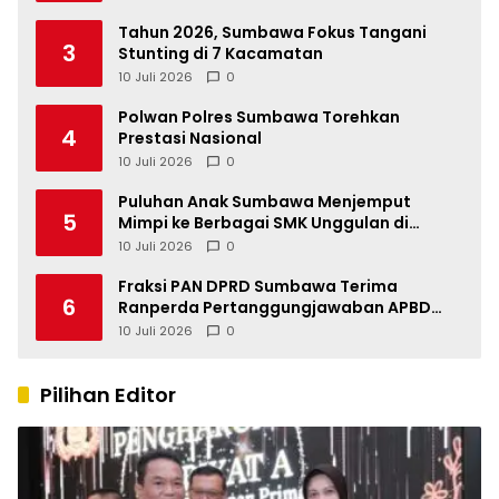
Tahun 2026, Sumbawa Fokus Tangani
3
Stunting di 7 Kacamatan
10 Juli 2026
0
Polwan Polres Sumbawa Torehkan
4
Prestasi Nasional
10 Juli 2026
0
Puluhan Anak Sumbawa Menjemput
5
Mimpi ke Berbagai SMK Unggulan di
Indonesia
10 Juli 2026
0
Fraksi PAN DPRD Sumbawa Terima
6
Ranperda Pertanggungjawaban APBD
2025, Soroti SILPA Rp201,68 Miliar dan
10 Juli 2026
0
Kinerja OPD
Pilihan Editor