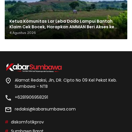
Ketua Komunitas Lar Leba Dodo Lampui Bantah
Klaim Cek Bocek, Harapkan AMMAN Beri Akses ke
Makam Leluhur
4 Agustus 2026
Alamat Redaksi, Jln, DR. Cipto No 09 Kel Pekat Keb.
Sumbawa - NTB
+6281906958291
redaksi@kabarsumbawa.com
diskomfotikprov
Sumbawa Barat