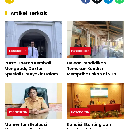
Artikel Terkait
Kesehatan
Pendidikan
Putra Daerah Kembali
Dewan Pendidikan
Mengabdi, Dokter
Temukan Kondisi
Spesialis Penyakit Dalam
Memprihatinkan di SDN
Kini Hadir Melayani
Kanar, Pagar Roboh
Masyarakat Sumbawa
hingga Meja-Kursi Tak
Memadai
Pendidikan
Kesehatan
Momentum Evaluasi
Kondisi Stunting dan