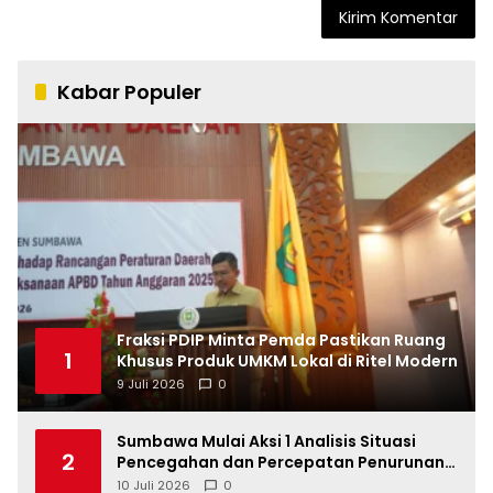
Kabar Populer
Fraksi PDIP Minta Pemda Pastikan Ruang
1
Khusus Produk UMKM Lokal di Ritel Modern
9 Juli 2026
0
Sumbawa Mulai Aksi 1 Analisis Situasi
2
Pencegahan dan Percepatan Penurunan
Stunting Tahun 2026
10 Juli 2026
0