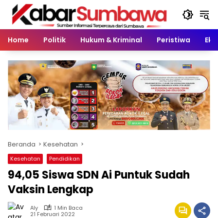
Langsung
ke
konten
Home
Politik
Hukum & Kriminal
Peristiwa
Eko
Beranda
Kesehatan
Kesehatan
Pendidikan
94,05 Siswa SDN Ai Puntuk Sudah
Vaksin Lengkap
Aly
1 Min Baca
21 Februari 2022