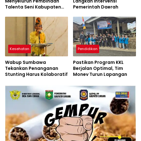
Menyeluruh Pembinaan
Langkah Intervensi
Talenta Seni Kabupaten
Pemerintah Daerah
Sumbawa
Kesehatan
Pendidikan
Wabup Sumbawa
Pastikan Program KKL
Tekankan Penanganan
Berjalan Optimal, Tim
Stunting Harus Kolaboratif
Monev Turun Lapangan