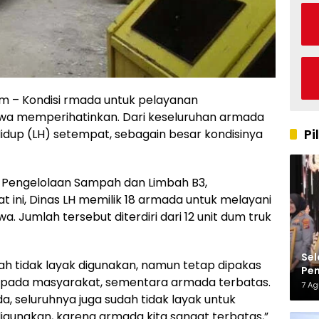
 – Kondisi rmada untuk pelayanan
a memperihatinkan. Dari keseluruhan armada
Pi
 Hidup (LH) setempat, sebagain besar kondisinya
id Pengelolaan Sampah dan Limbah B3,
ini, Dinas LH memilik 18 armada untuk melayani
Jumlah tersebut diterdiri dari 12 unit dum truk
Sel
dah tidak layak digunakan, namun tetap dipakas
Pen
pada masyarakat, sementara armada terbatas.
Kap
7 A
da, seluruhnya juga sudah tidak layak untuk
digunakan, karena armada kita sangat terbatas,”