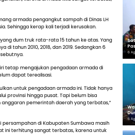
memang armada pengangkut sampah di Dinas LH
a. Sehingga kerap kali terjadi kerusakan.
 yang dum truk rata-rata 15 tahun ke atas. Yang
Sa
Pas
 di tahun 2010, 2018, dan 2019. Sedangkan 6
6 A
” sebutnya.
iri tetap mengajukan pengadaan armada di
lum dapat terealisasi.
ulkan untuk pengadaan armada ini. Tidak hanya
ui provinsi hingga pusat. Tapi belum bisa
n anggaran pemerintah daerah yang terbatas,”
War
Dun
6 A
i persampahan di Kabupaten Sumbawa masih
 ini terhitung sangat terbatas, karena untuk