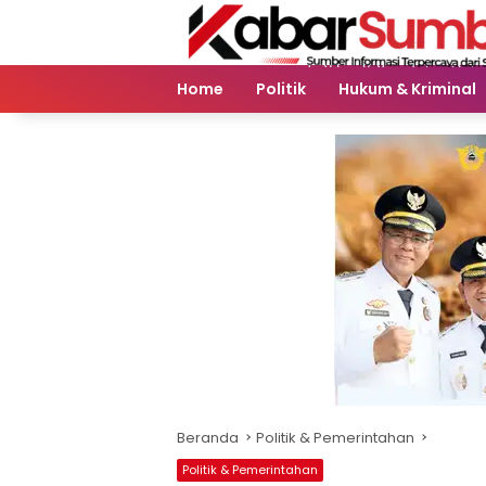
Langsung
ke
konten
Home
Politik
Hukum & Kriminal
Beranda
Politik & Pemerintahan
Politik & Pemerintahan