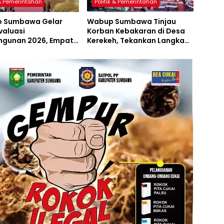
 & Pemerintahan
Politik & Pemerintahan
 Sumbawa Gelar
Wabup Sumbawa Tinjau
valuasi
Korban Kebakaran di Desa
gunan 2026, Empat
Kerekeh, Tekankan Langkah
 Proyek Perubahan
Preventif
iluncurkan