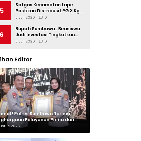
Satgas Kecamatan Lape
5
Pastikan Distribusi LPG 3 Kg
Tertib
8 Juli 2026
0
Bupati Sumbawa : Beasiswa
6
Jadi Investasi Tingkatkan
Kualitas SDM
8 Juli 2026
0
lihan Editor
amat! Polres Sumbawa Terima
ghargaan Pelayanan Prima dari
olri
gustus 2026