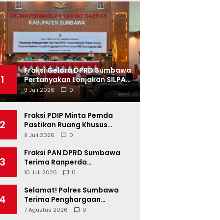
Fraksi Gelora DPRD Sumbawa
1
Pertanyakan Lonjakan SILPA
Tahun 2025
9 Juli 2026
0
Fraksi PDIP Minta Pemda
2
Pastikan Ruang Khusus
Produk UMKM Lokal di Ritel
9 Juli 2026
0
Modern
Fraksi PAN DPRD Sumbawa
3
Terima Ranperda
Pertanggungjawaban APBD
10 Juli 2026
0
2025, Soroti SILPA Rp201,68
Miliar dan Kinerja OPD
Selamat! Polres Sumbawa
4
Terima Penghargaan
Pelayanan Prima dari Kapolri
7 Agustus 2026
0