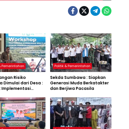
 & Pemerintahan
Politik & Pemerintahan
angan Risiko
Sekda Sumbawa : Siapkan
 Dimulai dari Desa :
Generasi Muda Berkatakter
t Implementasi
dan Berjiwa Pacasila
a Hijau Lestari