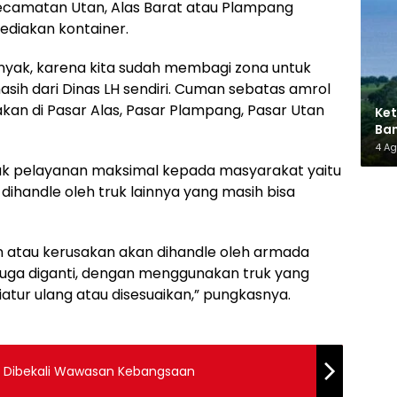
ecamatan Utan, Alas Barat atau Plampang
ediakan kontainer.
yak, karena kita sudah membagi zona untuk
sih dari Dinas LH sendiri. Cuman sebatas amrol
takan di Pasar Alas, Pasar Plampang, Pasar Utan
Ket
Ban
AMM
4 A
tuk pelayanan maksimal kepada masyarakat yaitu
dihandle oleh truk lainnya yang masih bisa
atau kerusakan akan dihandle oleh armada
juga diganti, dengan menggunakan truk yang
atur ulang atau disesuaikan,” pungkasnya.
 Dibekali Wawasan Kebangsaan