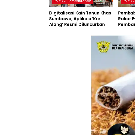
Politik & Pemerintahan
Politik
Digitalisasi Kain Tenun Khas
Pemkab
Sumbawa, Aplikasi ‘Kre
Rakor E
Alang’ Resmi Diluncurkan
Pemban
Inovasi
Resmi D