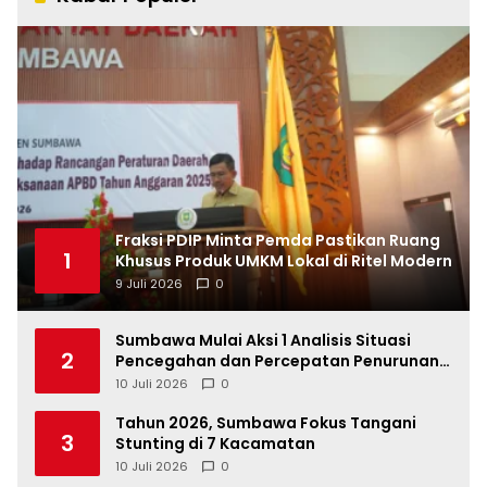
Fraksi PDIP Minta Pemda Pastikan Ruang
1
Khusus Produk UMKM Lokal di Ritel Modern
9 Juli 2026
0
Sumbawa Mulai Aksi 1 Analisis Situasi
2
Pencegahan dan Percepatan Penurunan
Stunting Tahun 2026
10 Juli 2026
0
Tahun 2026, Sumbawa Fokus Tangani
3
Stunting di 7 Kacamatan
10 Juli 2026
0