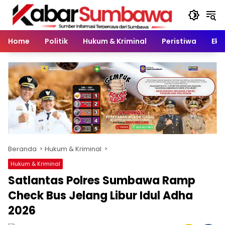
Langsung
ke
konten
Home
Politik
Hukum & Kriminal
Peristiwa
Eko
Beranda
Hukum & Kriminal
Hukum & Kriminal
Satlantas Polres Sumbawa Ramp
Check Bus Jelang Libur Idul Adha
2026