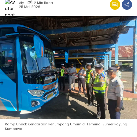
Aly
2 Min Baca
25 Mei 2026
Ramp Check Kendaraan Penumpang Umum di Terminal Sumer Payung
Sumbawa