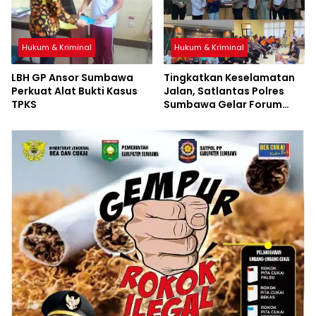
Hukum & Kriminal
Hukum & Kriminal
LBH GP Ansor Sumbawa
Tingkatkan Keselamatan
Perkuat Alat Bukti Kasus
Jalan, Satlantas Polres
TPKS
Sumbawa Gelar Forum
LLAJ, Pelatihan PPGD, dan
Bagikan Bansos