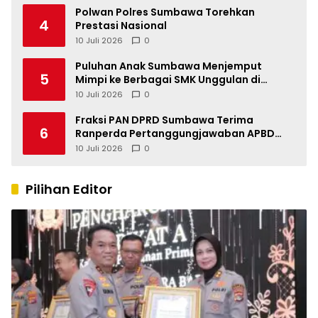
Polwan Polres Sumbawa Torehkan
4
Prestasi Nasional
10 Juli 2026
0
Puluhan Anak Sumbawa Menjemput
5
Mimpi ke Berbagai SMK Unggulan di
Indonesia
10 Juli 2026
0
Fraksi PAN DPRD Sumbawa Terima
6
Ranperda Pertanggungjawaban APBD
2025, Soroti SILPA Rp201,68 Miliar dan
10 Juli 2026
0
Kinerja OPD
Pilihan Editor