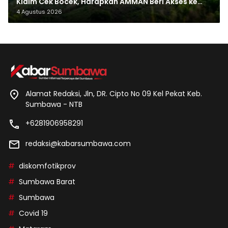
Klaim Cek Bocek, Harapkan AMMAN Beri Akses ke
Makam Leluhur
4 Agustus 2026
Alamat Redaksi, Jln, DR. Cipto No 09 Kel Pekat Keb.
Sumbawa - NTB
+6281906958291
redaksi@kabarsumbawa.com
diskomfotikprov
Sumbawa Barat
Sumbawa
Covid 19