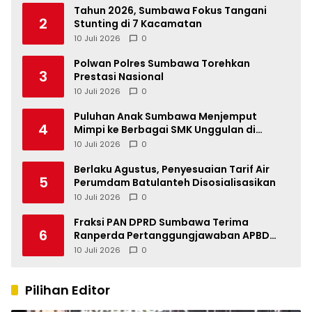
Tahun 2026, Sumbawa Fokus Tangani
2
Stunting di 7 Kacamatan
10 Juli 2026
0
Polwan Polres Sumbawa Torehkan
3
Prestasi Nasional
10 Juli 2026
0
Puluhan Anak Sumbawa Menjemput
4
Mimpi ke Berbagai SMK Unggulan di
Indonesia
10 Juli 2026
0
Berlaku Agustus, Penyesuaian Tarif Air
5
Perumdam Batulanteh Disosialisasikan
10 Juli 2026
0
Fraksi PAN DPRD Sumbawa Terima
6
Ranperda Pertanggungjawaban APBD
2025, Soroti SILPA Rp201,68 Miliar dan
10 Juli 2026
0
Kinerja OPD
Pilihan Editor