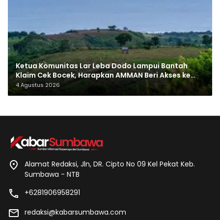
Ketua Komunitas Lar Leba Dodo Lampui Bantah
Klaim Cek Bocek, Harapkan AMMAN Beri Akses ke
Makam Leluhur
4 Agustus 2026
Alamat Redaksi, Jln, DR. Cipto No 09 Kel Pekat Keb.
Sumbawa - NTB
+6281906958291
redaksi@kabarsumbawa.com