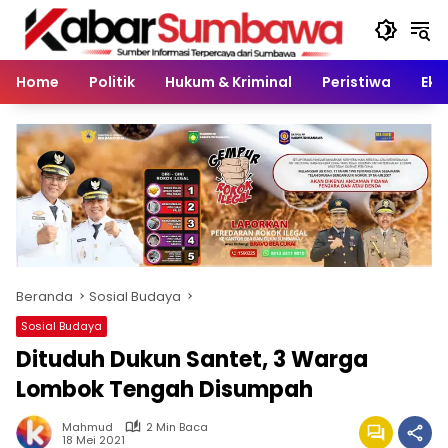
Langsung
ke
konten
Home
Politik
Hukum & Kriminal
Peristiwa
Eko
Beranda
Sosial Budaya
Sosial Budaya
Dituduh Dukun Santet, 3 Warga
Lombok Tengah Disumpah
Mahmud
2 Min Baca
18 Mei 2021