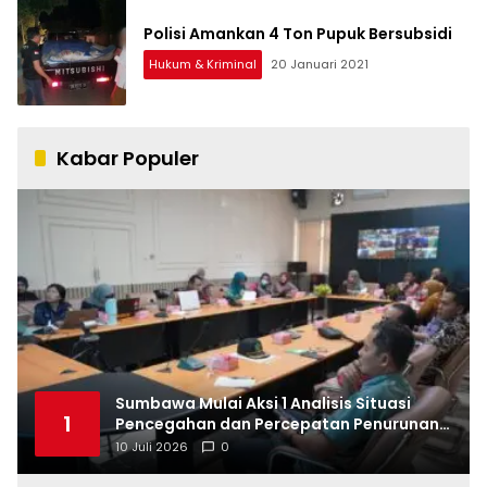
Polisi Amankan 4 Ton Pupuk Bersubsidi
Hukum & Kriminal
20 Januari 2021
Kabar Populer
Sumbawa Mulai Aksi 1 Analisis Situasi
1
Pencegahan dan Percepatan Penurunan
Stunting Tahun 2026
10 Juli 2026
0