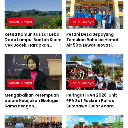
Sosial Budaya
Sosial Budaya
Ketua Komunitas Lar Leba
Petani Desa Sepayung
Dodo Lampui Bantah Klaim
Temukan Rahasia Hemat
Cek Bocek, Harapkan
Air 50% Lewat Inovasi
AMMAN Beri Akses ke
Mahasiswa KKL UNSA
Makam Leluhur
Sosial Budaya
Sosial Budaya
Mengabaikan Perempuan
Peringati HAN 2026, Unit
dalam Kebijakan Ekologis
PPA Sat Reskrim Polres
Sama dengan
Sumbawa Gelar Acara
Mengabaikan Kelestarian
Penuh Keceriaan di SDN
Lingkungan
Jorok