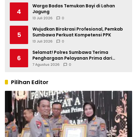
Warga Badas Temukan Bayi di Lahan
4
Jagung
13 Juli 2026
0
Wujudkan Birokrasi Profesional, Pemkab
5
Sumbawa Perkuat Kompetensi PPK
13 Juli 2026
0
Selamat! Polres Sumbawa Terima
6
Penghargaan Pelayanan Prima dari
Kapolri
7 Agustus 2026
0
Pilihan Editor