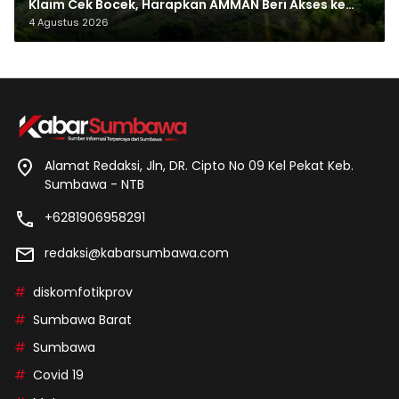
Klaim Cek Bocek, Harapkan AMMAN Beri Akses ke
Makam Leluhur
4 Agustus 2026
Alamat Redaksi, Jln, DR. Cipto No 09 Kel Pekat Keb.
Sumbawa - NTB
+6281906958291
redaksi@kabarsumbawa.com
diskomfotikprov
Sumbawa Barat
Sumbawa
Covid 19