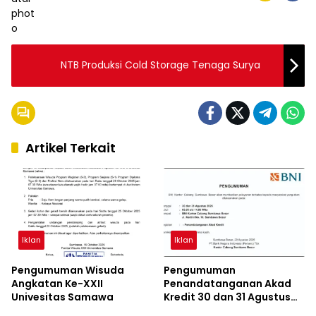
NTB Produksi Cold Storage Tenaga Surya
Artikel Terkait
Iklan
Iklan
Pengumuman Wisuda
Pengumuman
Angkatan Ke-XXII
Penandatanganan Akad
Univesitas Samawa
Kredit 30 dan 31 Agustus
Iklan
Iklan
2025 BNI Cabang