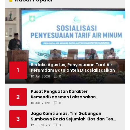
Berlaku Agustus, Penyesuaian Tarif Air
1
Perumdam Batulanteh Disosialisasikan
10 Juli 2026
0
Pusat Penguatan Karakter
2
Kemendikdasmen Laksanakan
Pendampingan MPLS Ramah di
10 Juli 2026
0
Kabupaten Sumbawa
Jaga Kamtibmas, Tim Gabungan
3
Sumbawa Razia Sejumlah Kios dan Tes
Urine di Tempat Hiburan
12 Juli 2026
0