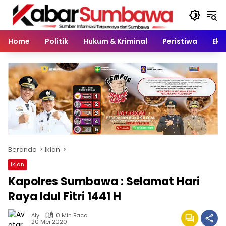
Langsung
ke
konten
Home
Politik
Hukum & Kriminal
Peristiwa
Eko
Beranda
Iklan
Iklan
Kapolres Sumbawa : Selamat Hari
Raya Idul Fitri 1441 H
Aly
0 Min Baca
20 Mei 2020