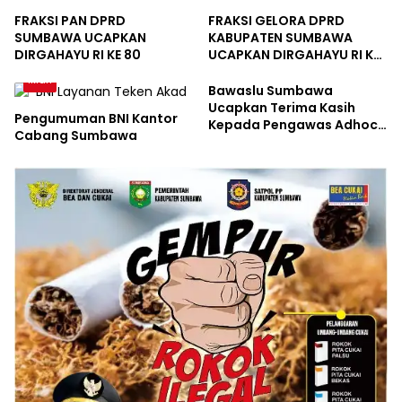
Sumbawa
FRAKSI PAN DPRD
FRAKSI GELORA DPRD
SUMBAWA UCAPKAN
KABUPATEN SUMBAWA
DIRGAHAYU RI KE 80
UCAPKAN DIRGAHAYU RI KE
80
Iklan
Bawaslu Sumbawa
Ucapkan Terima Kasih
Pengumuman BNI Kantor
Kepada Pengawas Adhoc,
Cabang Sumbawa
Panwascam dan Jajaran
Sekretariat Atas
Suksesnya Pemilu Serentak
2024