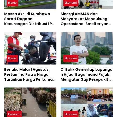
Bisnis
Ekonomi
Massa Aksi di Sumbawa
Sinergi AMMAN dan
Soroti Dugaan
Masyarakat Mendukung
Kecurangan Distribusi LPG
Operasional Smelter yang
3 Kg Hingga Pangkalan
Aman dan Berkelanjutan
Fiktif
Bisnis
Ekonomi
Berlaku Mulai 1 Agustus,
Di Balik Gemerlap Lapanga
Pertamina Patra Niaga
n Hijau: Bagaimana Pajak
Turunkan Harga Pertamax
Mengatur Gaji Pesepak Bol
Series
a di Indonesia?
Ekonomi
Ekonomi