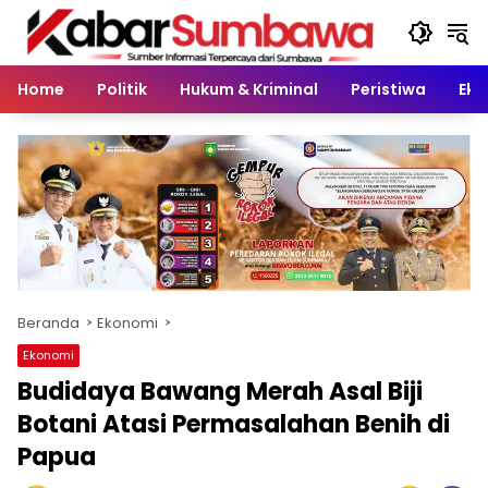
Langsung
ke
konten
Home
Politik
Hukum & Kriminal
Peristiwa
Eko
Beranda
Ekonomi
Ekonomi
Budidaya Bawang Merah Asal Biji
Botani Atasi Permasalahan Benih di
Papua