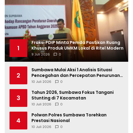
Fraksi PDIP Minta Pemda Pastikan Ruang
1
Khusus Produk UMKM Lokal di Ritel Modern
9 Juli 2026
0
Sumbawa Mulai Aksi 1 Analisis Situasi
2
Pencegahan dan Percepatan Penurunan
Stunting Tahun 2026
10 Juli 2026
0
Tahun 2026, Sumbawa Fokus Tangani
3
Stunting di 7 Kacamatan
10 Juli 2026
0
Polwan Polres Sumbawa Torehkan
4
Prestasi Nasional
10 Juli 2026
0