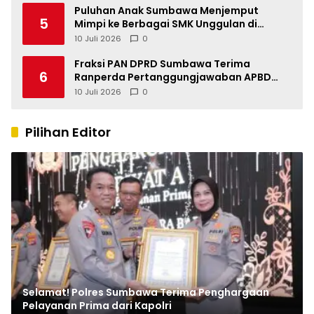
Puluhan Anak Sumbawa Menjemput
5
Mimpi ke Berbagai SMK Unggulan di
Indonesia
10 Juli 2026
0
Fraksi PAN DPRD Sumbawa Terima
6
Ranperda Pertanggungjawaban APBD
2025, Soroti SILPA Rp201,68 Miliar dan
10 Juli 2026
0
Kinerja OPD
Pilihan Editor
Selamat! Polres Sumbawa Terima Penghargaan
Pelayanan Prima dari Kapolri