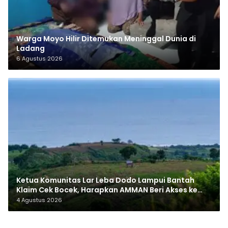
Warga Moyo Hilir Ditemukan Meninggal Dunia di
Ladang
6 Agustus 2026
Ketua Komunitas Lar Leba Dodo Lampui Bantah
Klaim Cek Bocek, Harapkan AMMAN Beri Akses ke
Makam Leluhur
4 Agustus 2026