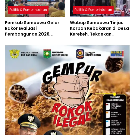
Politik & Pemerintahan
Politik & Pemerintahan
Pemkab Sumbawa Gelar
Wabup Sumbawa Tinjau
Rakor Evaluasi
Korban Kebakaran di Desa
Pembangunan 2026,
Kerekeh, Tekankan
Empat Inovasi Proyek
Langkah Preventif
Perubahan Resmi
Diluncurkan