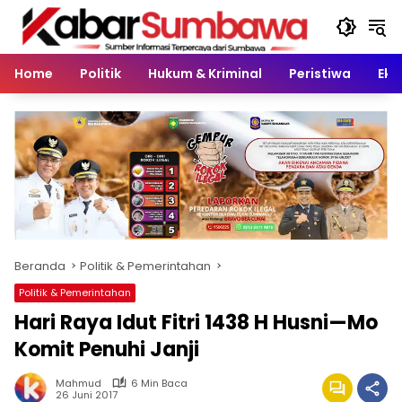
Langsung
ke
konten
Home
Politik
Hukum & Kriminal
Peristiwa
Eko
Beranda
Politik & Pemerintahan
Politik & Pemerintahan
Hari Raya Idut Fitri 1438 H Husni—Mo
Komit Penuhi Janji
Mahmud
6 Min Baca
26 Juni 2017