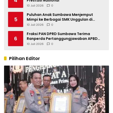
4
Prestasi Nasional
10 Juli 2026
0
Puluhan Anak Sumbawa Menjemput
5
Mimpi ke Berbagai SMK Unggulan di
Indonesia
10 Juli 2026
0
Fraksi PAN DPRD Sumbawa Terima
6
Ranperda Pertanggungjawaban APBD
2025, Soroti SILPA Rp201,68 Miliar dan
10 Juli 2026
0
Kinerja OPD
Pilihan Editor