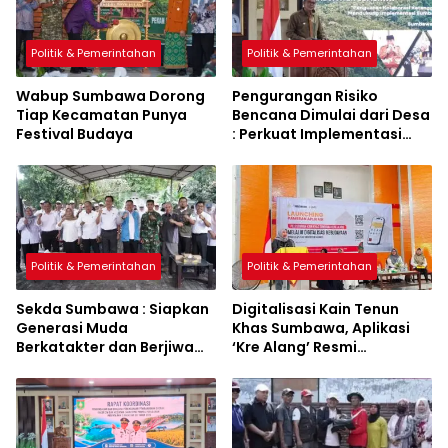
Politik & Pemerintahan
Politik & Pemerintahan
Wabup Sumbawa Dorong
Pengurangan Risiko
Tiap Kecamatan Punya
Bencana Dimulai dari Desa
Festival Budaya
: Perkuat Implementasi
Sumbawa Hijau Lestari
Politik & Pemerintahan
Politik & Pemerintahan
Sekda Sumbawa : Siapkan
Digitalisasi Kain Tenun
Generasi Muda
Khas Sumbawa, Aplikasi
Berkatakter dan Berjiwa
‘Kre Alang’ Resmi
Pacasila
Diluncurkan