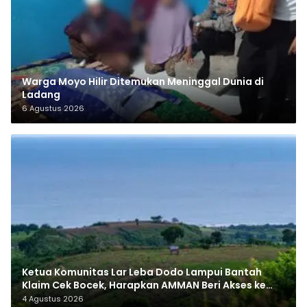
Warga Moyo Hilir Ditemukan Meninggal Dunia di
Ladang
6 Agustus 2026
Ketua Komunitas Lar Leba Dodo Lampui Bantah
Klaim Cek Bocek, Harapkan AMMAN Beri Akses ke
Makam Leluhur
4 Agustus 2026