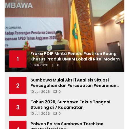
Fraksi PDIP Minta Pemda Pastikan Ruang
1
Khusus Produk UMKM Lokal di Ritel Modern
9 Juli 2026
0
Sumbawa Mulai Aksi 1 Analisis Situasi
2
Pencegahan dan Percepatan Penurunan
Stunting Tahun 2026
10 Juli 2026
0
Tahun 2026, Sumbawa Fokus Tangani
3
Stunting di 7 Kacamatan
10 Juli 2026
0
Polwan Polres Sumbawa Torehkan