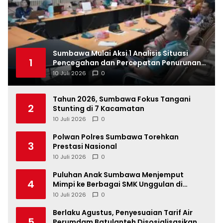
Sumbawa Mulai Aksi 1 Analisis Situasi
1
Pencegahan dan Percepatan Penurunan
Stunting Tahun 2026
10 Juli 2026
0
Tahun 2026, Sumbawa Fokus Tangani
2
Stunting di 7 Kacamatan
10 Juli 2026
0
Polwan Polres Sumbawa Torehkan
3
Prestasi Nasional
10 Juli 2026
0
Puluhan Anak Sumbawa Menjemput
4
Mimpi ke Berbagai SMK Unggulan di
Indonesia
10 Juli 2026
0
Berlaku Agustus, Penyesuaian Tarif Air
5
Perumdam Batulanteh Disosialisasikan