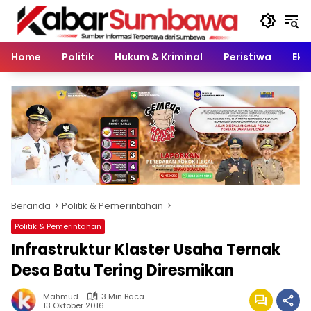
Langsung
ke
konten
Home
Politik
Hukum & Kriminal
Peristiwa
Eko
Beranda
Politik & Pemerintahan
Politik & Pemerintahan
Infrastruktur Klaster Usaha Ternak
Desa Batu Tering Diresmikan
Mahmud
3 Min Baca
13 Oktober 2016