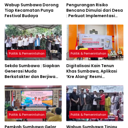
Wabup Sumbawa Dorong
Pengurangan Risiko
Tiap Kecamatan Punya
Bencana Dimulai dari Desa
Festival Budaya
: Perkuat Implementasi
Sumbawa Hijau Lestari
Politik & Pemerintahan
Politik & Pemerintahan
Sekda Sumbawa : Siapkan
Digitalisasi Kain Tenun
Generasi Muda
Khas Sumbawa, Aplikasi
Berkatakter dan Berjiwa
‘Kre Alang’ Resmi
Pacasila
Diluncurkan
Politik & Pemerintahan
Politik & Pemerintahan
Pemkab Sumbawa Gelar
Wabup Sumbawa Tinjau