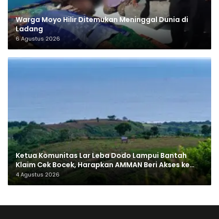
Warga Moyo Hilir Ditemukan Meninggal Dunia di
Ladang
6 Agustus 2026
Ketua Komunitas Lar Leba Dodo Lampui Bantah
Klaim Cek Bocek, Harapkan AMMAN Beri Akses ke
Makam Leluhur
4 Agustus 2026