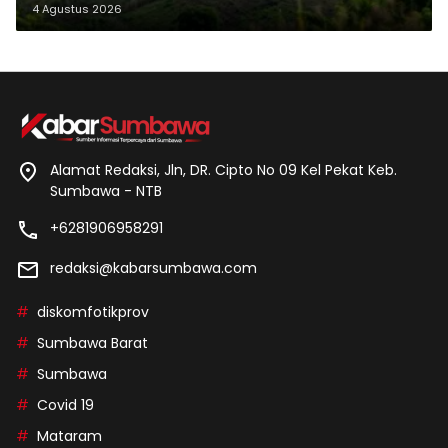
Makam Leluhur
4 Agustus 2026
Alamat Redaksi, Jln, DR. Cipto No 09 Kel Pekat Keb.
Sumbawa - NTB
+6281906958291
redaksi@kabarsumbawa.com
diskomfotikprov
Sumbawa Barat
Sumbawa
Covid 19
Mataram