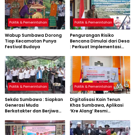
Politik & Pemerintahan
Politik & Pemerintahan
Wabup Sumbawa Dorong
Pengurangan Risiko
Tiap Kecamatan Punya
Bencana Dimulai dari Desa
Festival Budaya
: Perkuat Implementasi
Sumbawa Hijau Lestari
Politik & Pemerintahan
Politik & Pemerintahan
Sekda Sumbawa : Siapkan
Digitalisasi Kain Tenun
Generasi Muda
Khas Sumbawa, Aplikasi
Berkatakter dan Berjiwa
‘Kre Alang’ Resmi
Pacasila
Diluncurkan