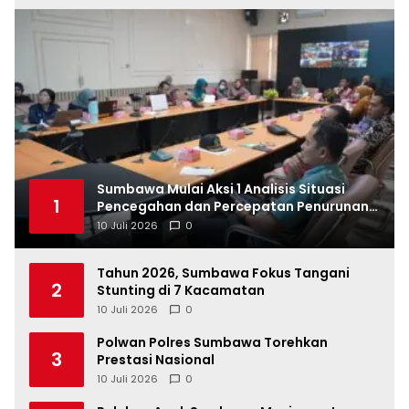
Sumbawa Mulai Aksi 1 Analisis Situasi
1
Pencegahan dan Percepatan Penurunan
Stunting Tahun 2026
10 Juli 2026
0
Tahun 2026, Sumbawa Fokus Tangani
2
Stunting di 7 Kacamatan
10 Juli 2026
0
Polwan Polres Sumbawa Torehkan
3
Prestasi Nasional
10 Juli 2026
0