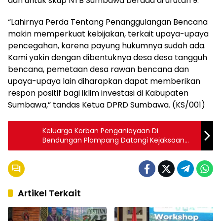
dan untuk skup NTB Sumbawa berada di urutan 9.
“Lahirnya Perda Tentang Penanggulangan Bencana
makin memperkuat kebijakan, terkait upaya-upaya
pencegahan, karena payung hukumnya sudah ada.
Kami yakin dengan dibentuknya desa desa tangguh
bencana, pemetaan desa rawan bencana dan
upaya-upaya lain diharapkan dapat memberikan
respon positif bagi iklim investasi di Kabupaten
Sumbawa,” tandas Ketua DPRD Sumbawa. (KS/001)
Keluarga Korban Penganiayaan Di
Bendungan Plampang Datangi Kejaksaan
Minta Keadilan
Artikel Terkait