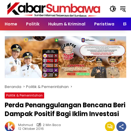
Langsung
ke
konten
Home
Politik
Hukum & Kriminal
Peristiwa
Eko
Beranda
Politik & Pemerintahan
Politik & Pemerintahan
Perda Penanggulangan Bencana Beri
Dampak Positif Bagi Iklim Investasi
Mahmud
2 Min Baca
12 Oktober 2016