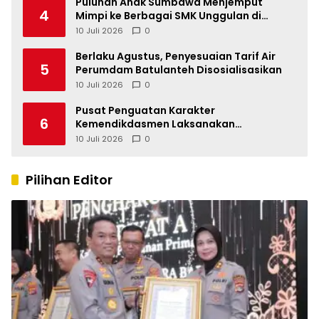
Puluhan Anak Sumbawa Menjemput
4
Mimpi ke Berbagai SMK Unggulan di
Indonesia
10 Juli 2026
0
Berlaku Agustus, Penyesuaian Tarif Air
5
Perumdam Batulanteh Disosialisasikan
10 Juli 2026
0
Pusat Penguatan Karakter
6
Kemendikdasmen Laksanakan
Pendampingan MPLS Ramah di
10 Juli 2026
0
Kabupaten Sumbawa
Pilihan Editor