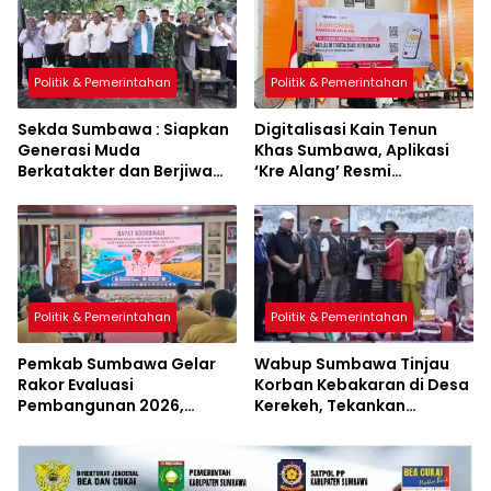
Politik & Pemerintahan
Politik & Pemerintahan
Sekda Sumbawa : Siapkan
Digitalisasi Kain Tenun
Generasi Muda
Khas Sumbawa, Aplikasi
Berkatakter dan Berjiwa
‘Kre Alang’ Resmi
Pacasila
Diluncurkan
Politik & Pemerintahan
Politik & Pemerintahan
Pemkab Sumbawa Gelar
Wabup Sumbawa Tinjau
Rakor Evaluasi
Korban Kebakaran di Desa
Pembangunan 2026,
Kerekeh, Tekankan
Empat Inovasi Proyek
Langkah Preventif
Perubahan Resmi
Diluncurkan