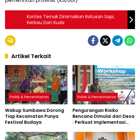
pemerintah provinsi. (KS/001)
Kontes Ternak Diramaikan Ratusan Sapi,
Kerbau Dan Kuda
Artikel Terkait
Politik & Pemerintahan
Politik & Pemerintahan
Wabup Sumbawa Dorong
Pengurangan Risiko
Tiap Kecamatan Punya
Bencana Dimulai dari Desa
Festival Budaya
: Perkuat Implementasi
Sumbawa Hijau Lestari