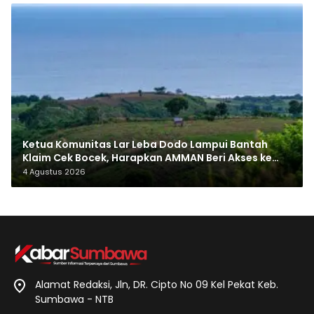
Ketua Komunitas Lar Leba Dodo Lampui Bantah
Klaim Cek Bocek, Harapkan AMMAN Beri Akses ke
Makam Leluhur
4 Agustus 2026
Alamat Redaksi, Jln, DR. Cipto No 09 Kel Pekat Keb.
Sumbawa - NTB