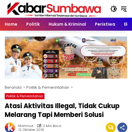
Langsung
ke
konten
Home
Politik
Hukum & Kriminal
Peristiwa
Eko
Beranda
Politik & Pemerintahan
Politik & Pemerintahan
Atasi Aktivitas Illegal, Tidak Cukup
Melarang Tapi Memberi Solusi
Mahmud
2 Min Baca
12 Oktober 2016