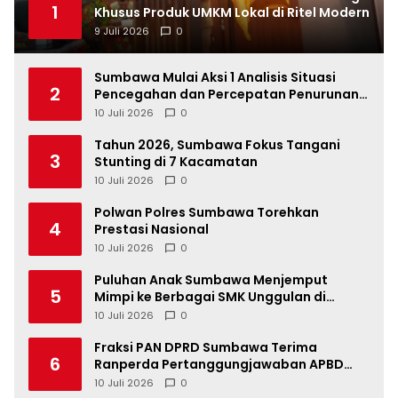
1
Khusus Produk UMKM Lokal di Ritel Modern
9 Juli 2026
0
Sumbawa Mulai Aksi 1 Analisis Situasi
2
Pencegahan dan Percepatan Penurunan
Stunting Tahun 2026
10 Juli 2026
0
Tahun 2026, Sumbawa Fokus Tangani
3
Stunting di 7 Kacamatan
10 Juli 2026
0
Polwan Polres Sumbawa Torehkan
4
Prestasi Nasional
10 Juli 2026
0
Puluhan Anak Sumbawa Menjemput
5
Mimpi ke Berbagai SMK Unggulan di
Indonesia
10 Juli 2026
0
Fraksi PAN DPRD Sumbawa Terima
6
Ranperda Pertanggungjawaban APBD
2025, Soroti SILPA Rp201,68 Miliar dan
10 Juli 2026
0
Kinerja OPD