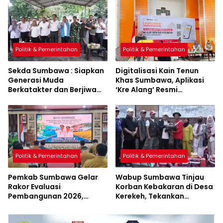
Politik & Pemerintahan
Politik & Pemerintahan
Sekda Sumbawa : Siapkan
Digitalisasi Kain Tenun
Generasi Muda
Khas Sumbawa, Aplikasi
Berkatakter dan Berjiwa
‘Kre Alang’ Resmi
Pacasila
Diluncurkan
Politik & Pemerintahan
Politik & Pemerintahan
Pemkab Sumbawa Gelar
Wabup Sumbawa Tinjau
Rakor Evaluasi
Korban Kebakaran di Desa
Pembangunan 2026,
Kerekeh, Tekankan
Empat Inovasi Proyek
Langkah Preventif
Perubahan Resmi