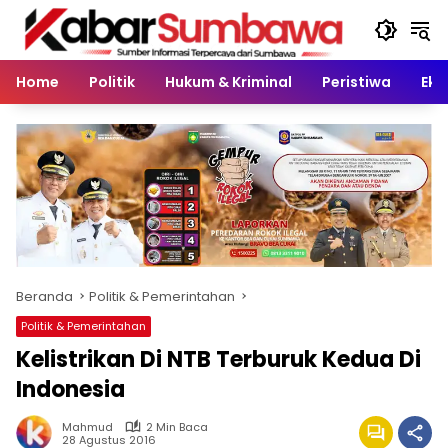
Langsung
ke
konten
Home
Politik
Hukum & Kriminal
Peristiwa
Eko
Beranda
Politik & Pemerintahan
Politik & Pemerintahan
Kelistrikan Di NTB Terburuk Kedua Di
Indonesia
Mahmud
2 Min Baca
28 Agustus 2016