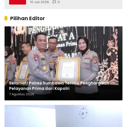
2025, Soroti SILPA Rp201,68 Miliar dan
10 Juli 2026
0
Kinerja OPD
Pilihan Editor
Selamat! Polres Sumbawa Terima Penghargaan
Pelayanan Prima dari Kapolri
7 Agustus 2026