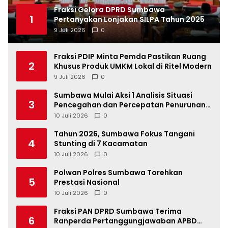
Fraksi Gelora DPRD Sumbawa
1
Pertanyakan Lonjakan SILPA Tahun 2025
9 Juli 2026
0
Fraksi PDIP Minta Pemda Pastikan Ruang
2
Khusus Produk UMKM Lokal di Ritel Modern
9 Juli 2026
0
Sumbawa Mulai Aksi 1 Analisis Situasi
3
Pencegahan dan Percepatan Penurunan
Stunting Tahun 2026
10 Juli 2026
0
Tahun 2026, Sumbawa Fokus Tangani
4
Stunting di 7 Kacamatan
10 Juli 2026
0
Polwan Polres Sumbawa Torehkan
5
Prestasi Nasional
10 Juli 2026
0
Fraksi PAN DPRD Sumbawa Terima
6
Ranperda Pertanggungjawaban APBD