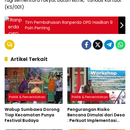
rugi sementara rakyat butuh listrik,” tandas Kurtubi.
(KS/001)
Tim Pembahasan Ranperda OPD Hasilkan 9
Poin Penting
Artikel Terkait
Politik & Pemerintahan
Politik & Pemerintahan
Wabup Sumbawa Dorong
Pengurangan Risiko
Tiap Kecamatan Punya
Bencana Dimulai dari Desa
Festival Budaya
: Perkuat Implementasi
Sumbawa Hijau Lestari