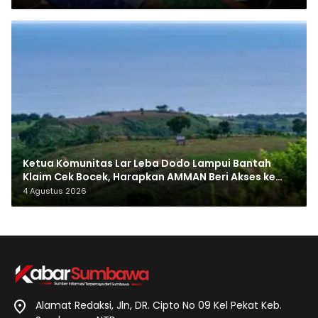
Ketua Komunitas Lar Leba Dodo Lampui Bantah
Klaim Cek Bocek, Harapkan AMMAN Beri Akses ke
Makam Leluhur
4 Agustus 2026
Alamat Redaksi, Jln, DR. Cipto No 09 Kel Pekat Keb.