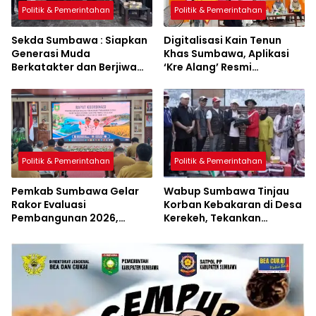
Politik & Pemerintahan
Politik & Pemerintahan
Sekda Sumbawa : Siapkan
Digitalisasi Kain Tenun
Generasi Muda
Khas Sumbawa, Aplikasi
Berkatakter dan Berjiwa
‘Kre Alang’ Resmi
Pacasila
Diluncurkan
Politik & Pemerintahan
Politik & Pemerintahan
Pemkab Sumbawa Gelar
Wabup Sumbawa Tinjau
Rakor Evaluasi
Korban Kebakaran di Desa
Pembangunan 2026,
Kerekeh, Tekankan
Empat Inovasi Proyek
Langkah Preventif
Perubahan Resmi
Diluncurkan