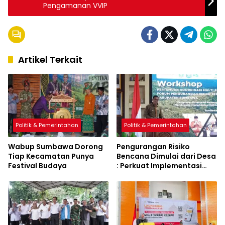
Pengamanan VVIP
Artikel Terkait
Politik & Pemerintahan
Politik & Pemerintahan
Wabup Sumbawa Dorong
Pengurangan Risiko
Tiap Kecamatan Punya
Bencana Dimulai dari Desa
Festival Budaya
: Perkuat Implementasi
Sumbawa Hijau Lestari