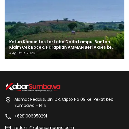
Ketua Komunitas Lar Leba Dodo Lampui Bantah
Klaim Cek Bocek, Harapkan AMMAN Beri Akses ke
Makam Leluhur
4 Agustus 2026
Alamat Redaksi, Jln, DR. Cipto No 09 Kel Pekat Keb.
Sumbawa - NTB
+6281906958291
redaksi@kabarsumbawa.com