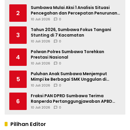
Sumbawa Mulai Aksi 1 Analisis Situasi
2
Pencegahan dan Percepatan Penurunan
Stunting Tahun 2026
10 Juli 2026
0
Tahun 2026, Sumbawa Fokus Tangani
3
Stunting di 7 Kacamatan
10 Juli 2026
0
Polwan Polres Sumbawa Torehkan
4
Prestasi Nasional
10 Juli 2026
0
Puluhan Anak Sumbawa Menjemput
5
Mimpi ke Berbagai SMK Unggulan di
Indonesia
10 Juli 2026
0
Fraksi PAN DPRD Sumbawa Terima
6
Ranperda Pertanggungjawaban APBD
2025, Soroti SILPA Rp201,68 Miliar dan
10 Juli 2026
0
Kinerja OPD
Pilihan Editor