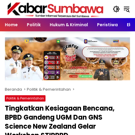
Langsung
ke
konten
Home
Politik
Hukum & Kriminal
Peristiwa
Eko
Beranda
Politik & Pemerintahan
Politik & Pemerintahan
Tingkatkan Kesiagaan Bencana,
BPBD Gandeng UGM Dan GNS
Science New Zealand Gelar