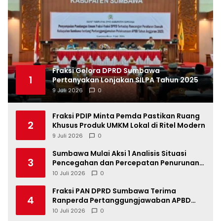
Fraksi Gelora DPRD Sumbawa
1
Pertanyakan Lonjakan SILPA Tahun 2025
9 Juli 2026
0
Fraksi PDIP Minta Pemda Pastikan Ruang
2
Khusus Produk UMKM Lokal di Ritel Modern
9 Juli 2026
0
Sumbawa Mulai Aksi 1 Analisis Situasi
3
Pencegahan dan Percepatan Penurunan
Stunting Tahun 2026
10 Juli 2026
0
Fraksi PAN DPRD Sumbawa Terima
4
Ranperda Pertanggungjawaban APBD
2025, Soroti SILPA Rp201,68 Miliar dan
10 Juli 2026
0
Kinerja OPD