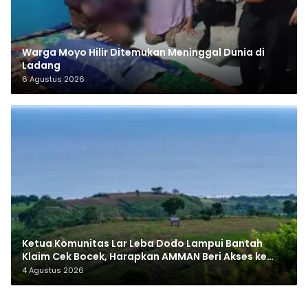
Warga Moyo Hilir Ditemukan Meninggal Dunia di
Ladang
6 Agustus 2026
Ketua Komunitas Lar Leba Dodo Lampui Bantah
Klaim Cek Bocek, Harapkan AMMAN Beri Akses ke
Makam Leluhur
4 Agustus 2026