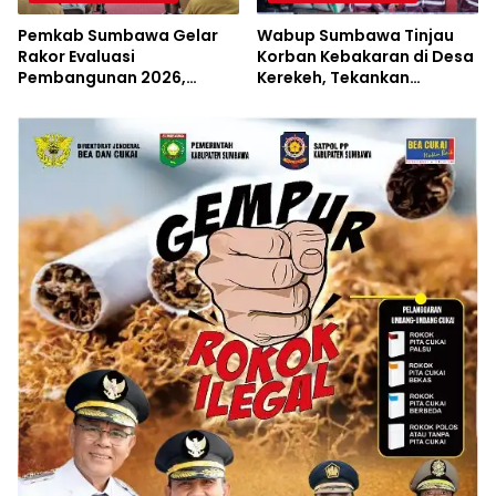
Pemkab Sumbawa Gelar
Wabup Sumbawa Tinjau
Rakor Evaluasi
Korban Kebakaran di Desa
Pembangunan 2026,
Kerekeh, Tekankan
Empat Inovasi Proyek
Langkah Preventif
Perubahan Resmi
Diluncurkan