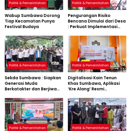
Politik & Pemerintahan
Politik & Pemerintahan
Wabup Sumbawa Dorong
Pengurangan Risiko
Tiap Kecamatan Punya
Bencana Dimulai dari Desa
Festival Budaya
: Perkuat Implementasi
Sumbawa Hijau Lestari
Politik & Pemerintahan
Politik & Pemerintahan
Sekda Sumbawa : Siapkan
Digitalisasi Kain Tenun
Generasi Muda
Khas Sumbawa, Aplikasi
Berkatakter dan Berjiwa
‘Kre Alang’ Resmi
Pacasila
Diluncurkan
Politik & Pemerintahan
Politik & Pemerintahan