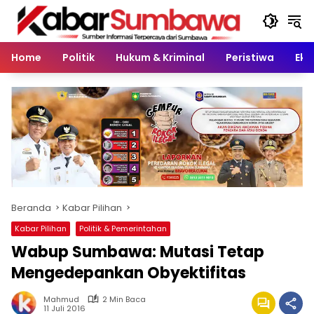
Langsung
ke
konten
Home
Politik
Hukum & Kriminal
Peristiwa
Eko
Beranda
Kabar Pilihan
Kabar Pilihan
Politik & Pemerintahan
Wabup Sumbawa: Mutasi Tetap
Mengedepankan Obyektifitas
Mahmud
2 Min Baca
11 Juli 2016