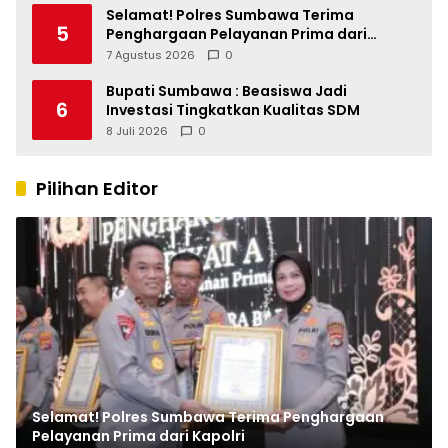
Selamat! Polres Sumbawa Terima
5
Penghargaan Pelayanan Prima dari
Kapolri
7 Agustus 2026
0
Bupati Sumbawa : Beasiswa Jadi
6
Investasi Tingkatkan Kualitas SDM
8 Juli 2026
0
Pilihan Editor
Selamat! Polres Sumbawa Terima Penghargaan
Pelayanan Prima dari Kapolri