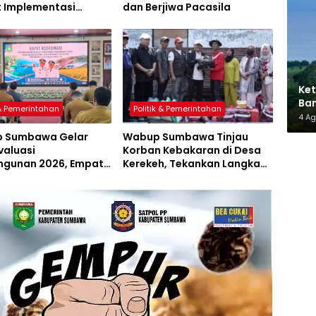
t Implementasi
dan Berjiwa Pacasila
a Hijau Lestari
Ket
Ban
 & Pemerintahan
Politik & Pemerintahan
AMM
4 A
 Sumbawa Gelar
Wabup Sumbawa Tinjau
valuasi
Korban Kebakaran di Desa
gunan 2026, Empat
Kerekeh, Tekankan Langkah
 Proyek Perubahan
Preventif
iluncurkan