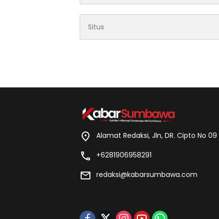
Alamat Redaksi, Jln, DR. Cipto No 0
+6281906958291
redaksi@kabarsumbawa.com