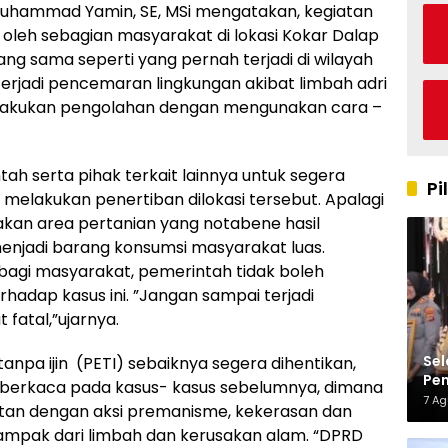
Muhammad Yamin, SE, MSi mengatakan, kegiatan
oleh sebagian masyarakat di lokasi Kokar Dalap
ng sama seperti yang pernah terjadi di wilayah
rjadi pencemaran lingkungan akibat limbah adri
lakukan pengolahan dengan mengunakan cara –
h serta pihak terkait lainnya untuk segera
Pi
melakukan penertiban dilokasi tersebut. Apalagi
akan area pertanian yang notabene hasil
enjadi barang konsumsi masyarakat luas.
gi masyarakat, pemerintah tidak boleh
adap kasus ini. ”Jangan sampai terjadi
fatal,”ujarnya.
Sel
npa ijin (PETI) sebaiknya segera dihentikan,
Pen
s berkaca pada kasus- kasus sebelumnya, dimana
Kap
7 A
tan dengan aksi premanisme, kekerasan dan
dampak dari limbah dan kerusakan alam. “DPRD