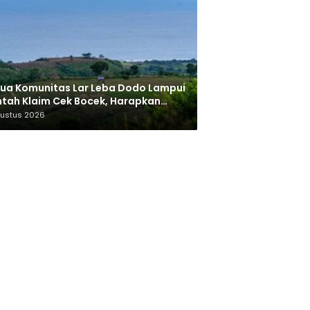
ua Komunitas Lar Leba Dodo Lampui
tah Klaim Cek Bocek, Harapkan
AN Beri Akses ke Makam Leluhur
gustus 2026