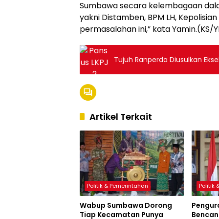
Sumbawa secara kelembagaan dalam
yakni Distamben, BPM LH, Kepolisian
permasalahan ini,” kata Yamin.(KS/
Tujuh Ranperda Diusulkan Ekse
Artikel Terkait
Politik & Pemerintahan
Politik
Wabup Sumbawa Dorong
Pengur
Tiap Kecamatan Punya
Bencana