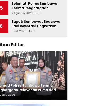
Miliar dan Kinerja OPD
Selamat! Polres Sumbawa
5
Terima Penghargaan
Pelayanan Prima dari Kapolri
7 Agustus 2026
0
Bupati Sumbawa : Beasiswa
6
Jadi Investasi Tingkatkan
Kualitas SDM
8 Juli 2026
0
lihan Editor
amat! Polres Sumbawa Terima
ghargaan Pelayanan Prima dari
olri
gustus 2026