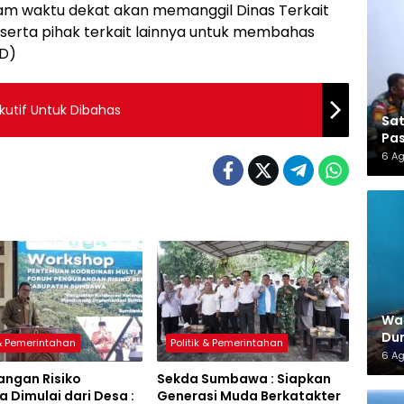
 waktu dekat akan memanggil Dinas Terkait
 serta pihak terkait lainnya untuk membahas
YD)
kutif Untuk Dibahas
Sa
Pas
6 A
War
Dun
 & Pemerintahan
Politik & Pemerintahan
6 A
angan Risiko
Sekda Sumbawa : Siapkan
 Dimulai dari Desa :
Generasi Muda Berkatakter