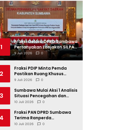
Fraksi Gelora DPRD Sumbawa
1
Pertanyakan Lonjakan SILPA
Tahun 2025
9 Juli 2026
0
Fraksi PDIP Minta Pemda
2
Pastikan Ruang Khusus
Produk UMKM Lokal di Ritel
9 Juli 2026
0
Modern
Sumbawa Mulai Aksi 1 Analisis
3
Situasi Pencegahan dan
Percepatan Penurunan
10 Juli 2026
0
Stunting Tahun 2026
Fraksi PAN DPRD Sumbawa
4
Terima Ranperda
Pertanggungjawaban APBD
10 Juli 2026
0
2025, Soroti SILPA Rp201,68