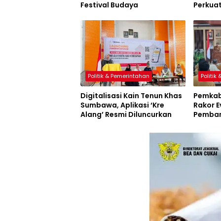
Festival Budaya
Perkua
Sumbaw
Politik & Pemerintahan
Politik
Digitalisasi Kain Tenun Khas
Pemkab
Sumbawa, Aplikasi ‘Kre
Rakor E
Alang’ Resmi Diluncurkan
Pemban
Inovasi
Resmi D