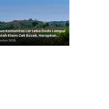
ua Komunitas Lar Leba Dodo Lampui
tah Klaim Cek Bocek, Harapkan
AN Beri Akses ke Makam Leluhur
gustus 2026