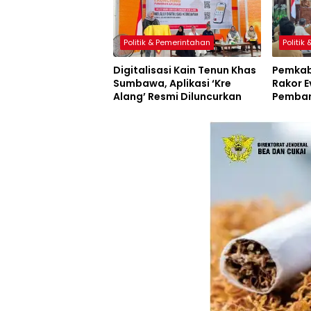
Politik & Pemerintahan
Politik
Digitalisasi Kain Tenun Khas
Pemkab
Sumbawa, Aplikasi ‘Kre
Rakor E
Alang’ Resmi Diluncurkan
Pemban
Inovasi
Resmi D