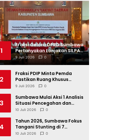
Fraksi Gelora DPRD Sumbawa
1
Pertanyakan Lonjakan SILPA
Tahun 2025
9 Juli 2026
0
Fraksi PDIP Minta Pemda
2
Pastikan Ruang Khusus
Produk UMKM Lokal di Ritel
9 Juli 2026
0
Modern
Sumbawa Mulai Aksi 1 Analisis
3
Situasi Pencegahan dan
Percepatan Penurunan
10 Juli 2026
0
Stunting Tahun 2026
Tahun 2026, Sumbawa Fokus
4
Tangani Stunting di 7
Kacamatan
10 Juli 2026
0