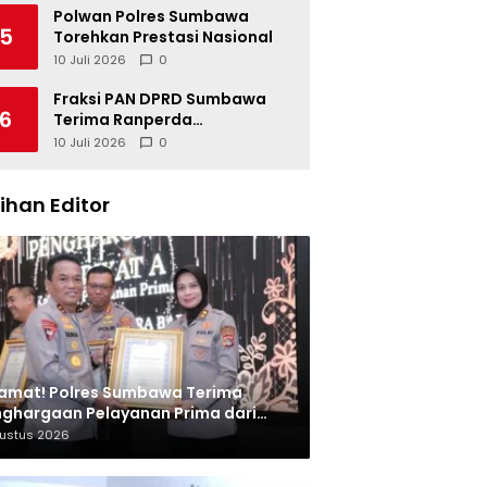
Polwan Polres Sumbawa
5
Torehkan Prestasi Nasional
10 Juli 2026
0
Fraksi PAN DPRD Sumbawa
6
Terima Ranperda
Pertanggungjawaban APBD
10 Juli 2026
0
2025, Soroti SILPA Rp201,68
Miliar dan Kinerja OPD
lihan Editor
amat! Polres Sumbawa Terima
ghargaan Pelayanan Prima dari
olri
gustus 2026