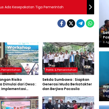
us Ada Kesepakatan Tiga Pemerintah
Sa
Pas
6 A
 & Pemerintahan
Politik & Pemerintahan
angan Risiko
Sekda Sumbawa : Siapkan
 Dimulai dari Desa :
Generasi Muda Berkatakter
War
t Implementasi
dan Berjiwa Pacasila
Dun
a Hijau Lestari
6 A