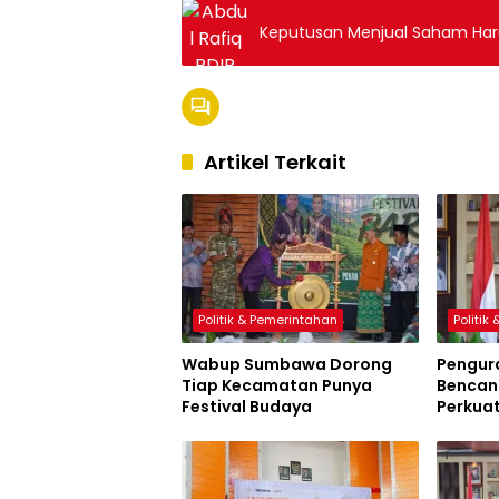
Keputusan Menjual Saham Har
Artikel Terkait
Politik & Pemerintahan
Politik
Wabup Sumbawa Dorong
Pengur
Tiap Kecamatan Punya
Bencana
Festival Budaya
Perkua
Sumbaw