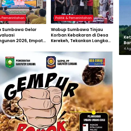
 & Pemerintahan
Politik & Pemerintahan
 Sumbawa Gelar
Wabup Sumbawa Tinjau
valuasi
Korban Kebakaran di Desa
Ket
gunan 2026, Empat
Kerekeh, Tekankan Langkah
Ban
 Proyek Perubahan
Preventif
AMM
4 A
iluncurkan