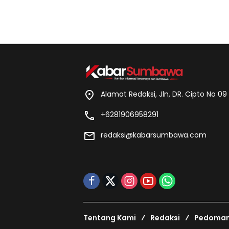
Alamat Redaksi, Jln, DR. Cipto No 0
+6281906958291
redaksi@kabarsumbawa.com
Tentang Kami
Redaksi
Pedoman 