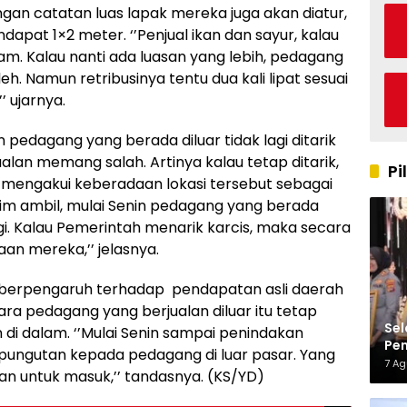
gan catatan luas lapak mereka juga akan diatur,
at 1×2 meter. ‘’Penjual ikan dan sayur, kalau
lam. Kalau nanti ada luasan yang lebih, pedagang
eh. Namun retribusinya tentu dua kali lipat sesuai
’ ujarnya.
n pedagang yang berada diluar tidak lagi ditarik
ualan memang salah. Artinya kalau tetap ditarik,
Pi
mengakui keberadaan lokasi tersebut sebagai
 tim ambil, mulai Senin pedagang yang berada
 lagi. Kalau Pemerintah menarik karcis, maka secara
an mereka,’’ jelasnya.
an berpengaruh terhadap pendapatan asli daerah
para pedagang yang berjualan diluar itu tetap
Sel
n di dalam. ‘’Mulai Senin sampai penindakan
Pen
a pungutan kepada pedagang di luar pasar. Yang
Kap
7 A
kan untuk masuk,’’ tandasnya. (KS/YD)