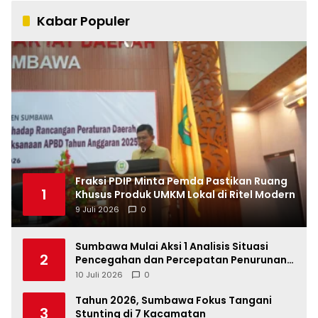
Kabar Populer
Fraksi PDIP Minta Pemda Pastikan Ruang
1
Khusus Produk UMKM Lokal di Ritel Modern
9 Juli 2026
0
Sumbawa Mulai Aksi 1 Analisis Situasi
2
Pencegahan dan Percepatan Penurunan
Stunting Tahun 2026
10 Juli 2026
0
Tahun 2026, Sumbawa Fokus Tangani
3
Stunting di 7 Kacamatan