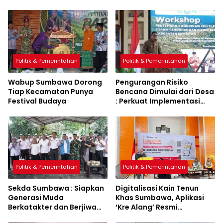
Politik & Pemerintahan
Politik & Pemerintahan
Wabup Sumbawa Dorong
Pengurangan Risiko
Tiap Kecamatan Punya
Bencana Dimulai dari Desa
Festival Budaya
: Perkuat Implementasi
Sumbawa Hijau Lestari
Politik & Pemerintahan
Politik & Pemerintahan
Sekda Sumbawa : Siapkan
Digitalisasi Kain Tenun
Generasi Muda
Khas Sumbawa, Aplikasi
Berkatakter dan Berjiwa
‘Kre Alang’ Resmi
Pacasila
Diluncurkan