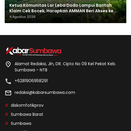
Ketua Komunitas Lar Leba Dodo Lampui Bantah
Klaim Cek Bocek, Harapkan AMMAN Beri Akses ke
Makam Leluhur
4 Agustus 2026
Alamat Redaksi, Jln, DR. Cipto No 09 Kel Pekat Keb.
Sumbawa - NTB
+6281906958291
redaksi@kabarsumbawa.com
diskomfotikprov
Sumbawa Barat
Sumbawa