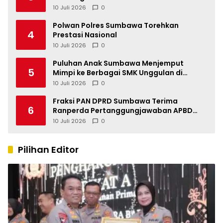
10 Juli 2026
0
Polwan Polres Sumbawa Torehkan
4
Prestasi Nasional
10 Juli 2026
0
Puluhan Anak Sumbawa Menjemput
5
Mimpi ke Berbagai SMK Unggulan di
Indonesia
10 Juli 2026
0
Fraksi PAN DPRD Sumbawa Terima
6
Ranperda Pertanggungjawaban APBD
2025, Soroti SILPA Rp201,68 Miliar dan
10 Juli 2026
0
Kinerja OPD
Pilihan Editor