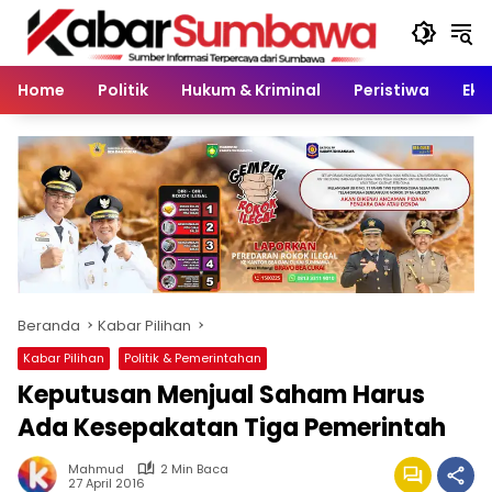
Langsung
ke
konten
Home
Politik
Hukum & Kriminal
Peristiwa
Eko
Beranda
Kabar Pilihan
Kabar Pilihan
Politik & Pemerintahan
Keputusan Menjual Saham Harus
Ada Kesepakatan Tiga Pemerintah
Mahmud
2 Min Baca
27 April 2016