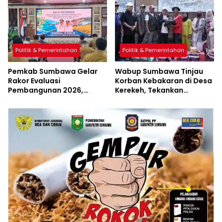
Politik & Pemerintahan
Politik & Pemerintahan
Pemkab Sumbawa Gelar
Wabup Sumbawa Tinjau
Rakor Evaluasi
Korban Kebakaran di Desa
Pembangunan 2026,
Kerekeh, Tekankan
Empat Inovasi Proyek
Langkah Preventif
Perubahan Resmi
Diluncurkan