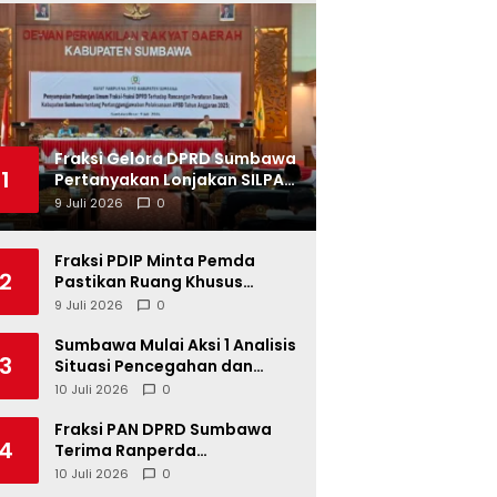
Fraksi Gelora DPRD Sumbawa
1
Pertanyakan Lonjakan SILPA
Tahun 2025
9 Juli 2026
0
Fraksi PDIP Minta Pemda
2
Pastikan Ruang Khusus
Produk UMKM Lokal di Ritel
9 Juli 2026
0
Modern
Sumbawa Mulai Aksi 1 Analisis
3
Situasi Pencegahan dan
Percepatan Penurunan
10 Juli 2026
0
Stunting Tahun 2026
Fraksi PAN DPRD Sumbawa
4
Terima Ranperda
Pertanggungjawaban APBD
10 Juli 2026
0
2025, Soroti SILPA Rp201,68