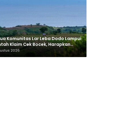
ua Komunitas Lar Leba Dodo Lampui
tah Klaim Cek Bocek, Harapkan
AN Beri Akses ke Makam Leluhur
gustus 2026