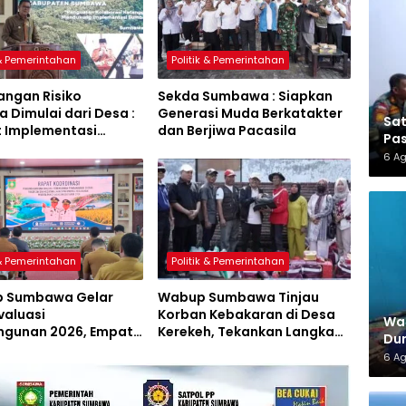
 & Pemerintahan
Politik & Pemerintahan
angan Risiko
Sekda Sumbawa : Siapkan
 Dimulai dari Desa :
Generasi Muda Berkatakter
Sa
t Implementasi
dan Berjiwa Pacasila
Pas
a Hijau Lestari
6 A
 & Pemerintahan
Politik & Pemerintahan
 Sumbawa Gelar
Wabup Sumbawa Tinjau
valuasi
Korban Kebakaran di Desa
War
gunan 2026, Empat
Kerekeh, Tekankan Langkah
Dun
 Proyek Perubahan
Preventif
6 A
iluncurkan