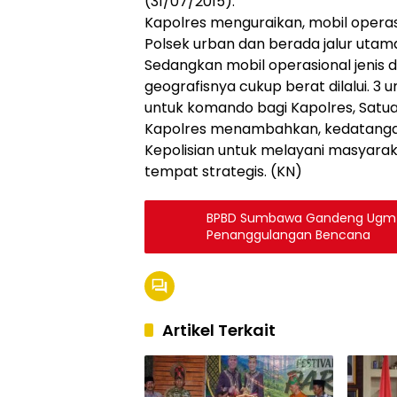
(31/07/2015).
Kapolres menguraikan, mobil operasio
Polsek urban dan berada jalur utama
Sedangkan mobil operasional jenis 
geografisnya cukup berat dilalui. 3
untuk komando bagi Kapolres, Satua
Kapolres menambahkan, kedatanga
Kepolisian untuk melayani masyaraka
tempat strategis. (KN)
BPBD Sumbawa Gandeng Ugm d
Penanggulangan Bencana
Artikel Terkait