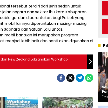
nal tersebut terdiri dari jenis sedan untuk
 jalan negara dan sekitar ibu kota Kabupaten.
double gardan diperuntukan bagi Polsek yang
 unit mobil lainnya diperuntukan masing-masing
n Sabhara dan Satuan Lalu Lintas.
n mobil bantuan ini merupakan program
t menjadi lebih baik dan nanti akan digunakan di
Pi
an New Zealand Laksanakan Workshop
Sel
Pen
Kap
7 A