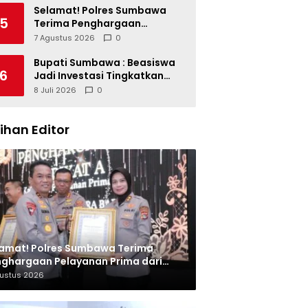
Miliar dan Kinerja OPD
Selamat! Polres Sumbawa
5
Terima Penghargaan
Pelayanan Prima dari Kapolri
7 Agustus 2026
0
Bupati Sumbawa : Beasiswa
6
Jadi Investasi Tingkatkan
Kualitas SDM
8 Juli 2026
0
lihan Editor
amat! Polres Sumbawa Terima
ghargaan Pelayanan Prima dari
olri
gustus 2026