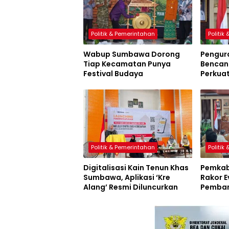
Politik & Pemerintahan
Politik
Wabup Sumbawa Dorong
Pengur
Tiap Kecamatan Punya
Bencana
Festival Budaya
Perkua
Sumbaw
Politik & Pemerintahan
Politik
Digitalisasi Kain Tenun Khas
Pemkab
Sumbawa, Aplikasi ‘Kre
Rakor E
Alang’ Resmi Diluncurkan
Pemban
Inovasi
Resmi D