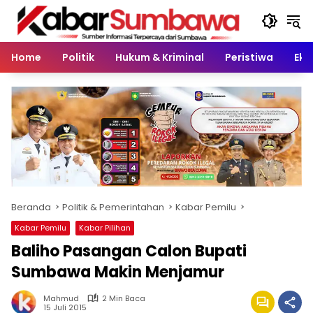
Langsung
ke
konten
Home
Politik
Hukum & Kriminal
Peristiwa
Eko
Beranda
Politik & Pemerintahan
Kabar Pemilu
Kabar Pemilu
Kabar Pilihan
Baliho Pasangan Calon Bupati
Sumbawa Makin Menjamur
Mahmud
2 Min Baca
15 Juli 2015