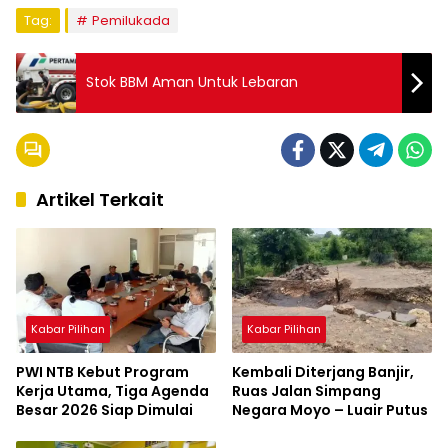
Tag:
Pemilukada
Stok BBM Aman Untuk Lebaran
Artikel Terkait
Kabar Pilihan
Kabar Pilihan
PWI NTB Kebut Program
Kembali Diterjang Banjir,
Kerja Utama, Tiga Agenda
Ruas Jalan Simpang
Besar 2026 Siap Dimulai
Negara Moyo – Luair Putus
Kabar Pilihan