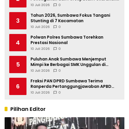
Stunting Tahun 2026
10 Juli 2026
0
Tahun 2026, Sumbawa Fokus Tangani
3
Stunting di 7 Kacamatan
10 Juli 2026
0
Polwan Polres Sumbawa Torehkan
4
Prestasi Nasional
10 Juli 2026
0
Puluhan Anak Sumbawa Menjemput
5
Mimpi ke Berbagai SMK Unggulan di
Indonesia
10 Juli 2026
0
Fraksi PAN DPRD Sumbawa Terima
6
Ranperda Pertanggungjawaban APBD
2025, Soroti SILPA Rp201,68 Miliar dan
10 Juli 2026
0
Kinerja OPD
Pilihan Editor