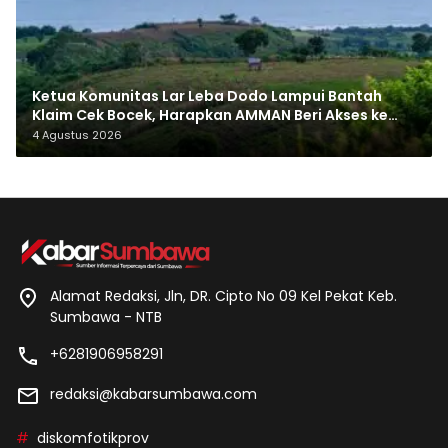
Ketua Komunitas Lar Leba Dodo Lampui Bantah
Klaim Cek Bocek, Harapkan AMMAN Beri Akses ke
Makam Leluhur
4 Agustus 2026
Alamat Redaksi, Jln, DR. Cipto No 09 Kel Pekat Keb.
Sumbawa - NTB
+6281906958291
redaksi@kabarsumbawa.com
diskomfotikprov