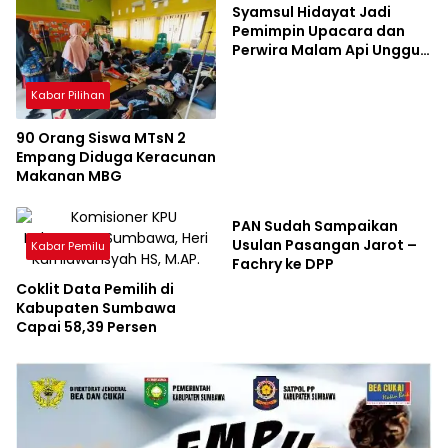
Syamsul Hidayat Jadi
Pemimpin Upacara dan
Perwira Malam Api Unggun
Diklat Bimtek Amanat
Nusantara
Kabar Pilihan
90 Orang Siswa MTsN 2
Empang Diduga Keracunan
Makanan MBG
Kabar Pemilu
PAN Sudah Sampaikan
Usulan Pasangan Jarot –
Kabar Pemilu
Fachry ke DPP
Coklit Data Pemilih di
Kabupaten Sumbawa
Capai 58,39 Persen