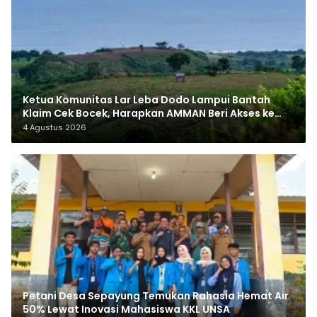
Ketua Komunitas Lar Leba Dodo Lampui Bantah
Klaim Cek Bocek, Harapkan AMMAN Beri Akses ke
Makam Leluhur
4 Agustus 2026
Petani Desa Sepayung Temukan Rahasia Hemat Air
50% Lewat Inovasi Mahasiswa KKL UNSA