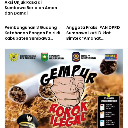
Aksi Unjuk Rasa di
Sumbawa Berjalan Aman
dan Damai
Ekonomi
Nasional
Pembangunan 3 Gudang
Anggota Fraksi PAN DPRD
Ketahanan Pangan Polri di
Sumbawa Ikuti Diklat
Kabupaten Sumbawa
Bimtek “Amanat
Dimulai
Nusantara” di Hambalang