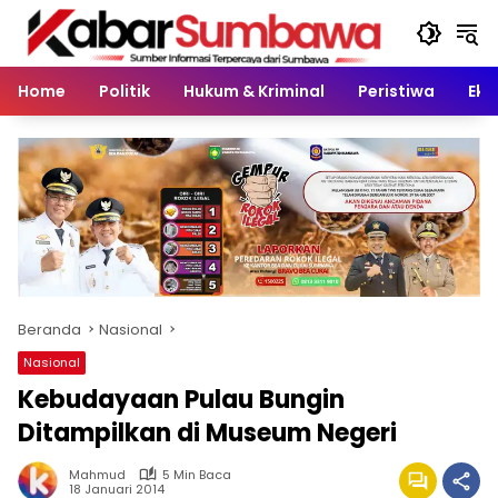
Langsung
ke
konten
Home
Politik
Hukum & Kriminal
Peristiwa
Eko
Beranda
Nasional
Nasional
Kebudayaan Pulau Bungin
Ditampilkan di Museum Negeri
Mahmud
5 Min Baca
18 Januari 2014