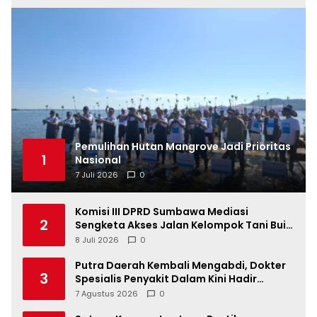
Pemulihan Hutan Mangrove Jadi Prioritas
1
Nasional
7 Juli 2026
0
Komisi III DPRD Sumbawa Mediasi
2
Sengketa Akses Jalan Kelompok Tani Buin
Dua
8 Juli 2026
0
Putra Daerah Kembali Mengabdi, Dokter
3
Spesialis Penyakit Dalam Kini Hadir
Melayani Masyarakat Sumbawa
7 Agustus 2026
0