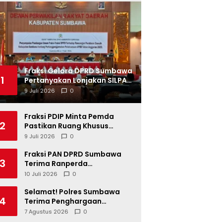
Fraksi Gelora DPRD Sumbawa
1
Pertanyakan Lonjakan SILPA
Tahun 2025
9 Juli 2026
0
Fraksi PDIP Minta Pemda
2
Pastikan Ruang Khusus
Produk UMKM Lokal di Ritel
9 Juli 2026
0
Modern
Fraksi PAN DPRD Sumbawa
3
Terima Ranperda
Pertanggungjawaban APBD
10 Juli 2026
0
2025, Soroti SILPA Rp201,68
Miliar dan Kinerja OPD
Selamat! Polres Sumbawa
4
Terima Penghargaan
Pelayanan Prima dari Kapolri
7 Agustus 2026
0