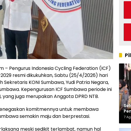
Pi
 Pengurus Indonesia Cycling Federation (ICF)
29 resmi dikukuhkan, Sabtu (25/4/2026) hari
leh Sekretaris KONI Sumbawa, Yudi Patria Negara,
I Sumbawa. Kepengurusan ICF Sumbawa periode ini
 SH, yang juga merupakan Anggota DPRD NTB.
Sel
 menegaskan komitmennya untuk membawa
Pen
umbawa semakin maju dan berprestasi.
Kap
7 A
rlaksana meski sedikit terlambat, namun hal