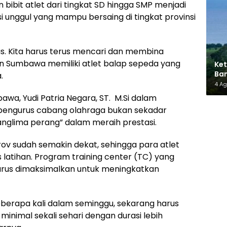
 bibit atlet dari tingkat SD hingga SMP menjadi
i unggul yang mampu bersaing di tingkat provinsi
as. Kita harus terus mencari dan membina
n Sumbawa memiliki atlet balap sepeda yang
Ket
Ban
.
AMM
4 A
awa, Yudi Patria Negara, ST. M.Si dalam
ngurus cabang olahraga bukan sekadar
anglima perang” dalam meraih prestasi.
ov sudah semakin dekat, sehingga para atlet
 latihan. Program training center (TC) yang
harus dimaksimalkan untuk meningkatkan
eberapa kali dalam seminggu, sekarang harus
u minimal sekali sehari dengan durasi lebih