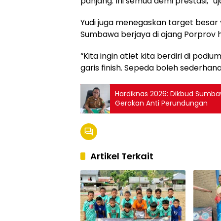
panjang. Ini semua demi prestasi,” uj
Yudi juga menegaskan target besar
Sumbawa berjaya di ajang Porprov 
“Kita ingin atlet kita berdiri di p
garis finish. Sepeda boleh sederhana,
Hardiknas 2026: Dikbud Sumba
Gerakan Anti Perundungan
Artikel Terkait