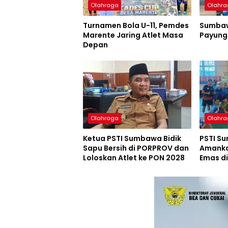
Olahraga
Olahr
Turnamen Bola U-11, Pemdes
Sumbaw
Marente Jaring Atlet Masa
Payung
Depan
Olahraga
Olahr
Ketua PSTI Sumbawa Bidik
PSTI S
Sapu Bersih di PORPROV dan
Amanka
Loloskan Atlet ke PON 2028
Emas d