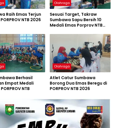
aga
Olahraga
a Raih Emas Terjun
Sesuai Target, Takraw
 PORPROV NTB 2026
Sumbawa Sapu Bersih 10
Medali Emas Porprov NTB
2026
aga
Olahraga
umbawa Berhasil
Atlet Catur Sumbawa
n Empat Medali
Borong Dua Emas Beregu di
i PORPROV NTB
PORPROV NTB 2026