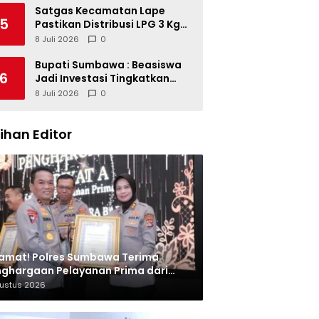
Satgas Kecamatan Lape
5
Pastikan Distribusi LPG 3 Kg
Tertib
8 Juli 2026
0
Bupati Sumbawa : Beasiswa
6
Jadi Investasi Tingkatkan
Kualitas SDM
8 Juli 2026
0
lihan Editor
amat! Polres Sumbawa Terima
ghargaan Pelayanan Prima dari
olri
gustus 2026