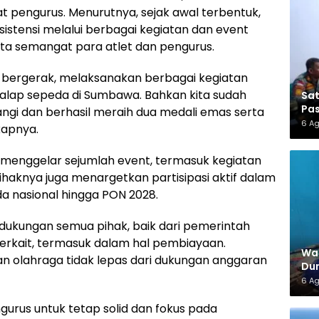
 pengurus. Menurutnya, sejak awal terbentuk,
stensi melalui berbagai kegiatan dan event
 semangat para atlet dan pengurus.
ah bergerak, melaksanakan berbagai kegiatan
ap sepeda di Sumbawa. Bahkan kita sudah
Sa
Pas
angi dan berhasil meraih dua medali emas serta
6 A
kapnya.
menggelar sejumlah event, termasuk kegiatan
pihaknya juga menargetkan partisipasi aktif dalam
a nasional hingga PON 2028.
ukungan semua pihak, baik dari pemerintah
erkait, termasuk dalam hal pembiayaan.
War
n olahraga tidak lepas dari dukungan anggaran
Dun
6 A
ngurus untuk tetap solid dan fokus pada