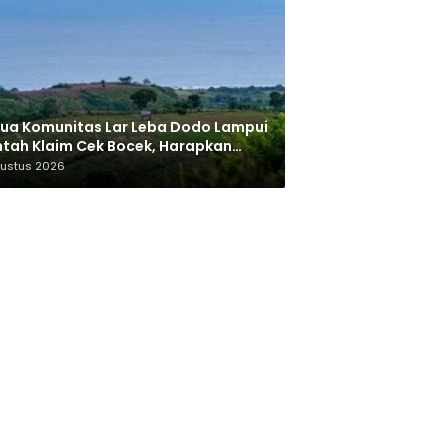
ua Komunitas Lar Leba Dodo Lampui
tah Klaim Cek Bocek, Harapkan
AN Beri Akses ke Makam Leluhur
gustus 2026