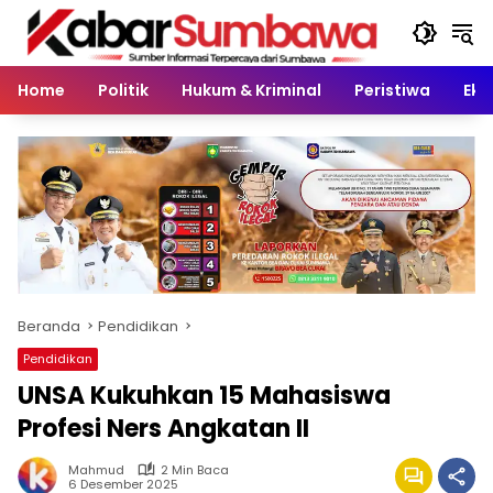
Langsung
ke
konten
Home
Politik
Hukum & Kriminal
Peristiwa
Eko
Beranda
Pendidikan
Pendidikan
UNSA Kukuhkan 15 Mahasiswa
Profesi Ners Angkatan II
Mahmud
2 Min Baca
6 Desember 2025