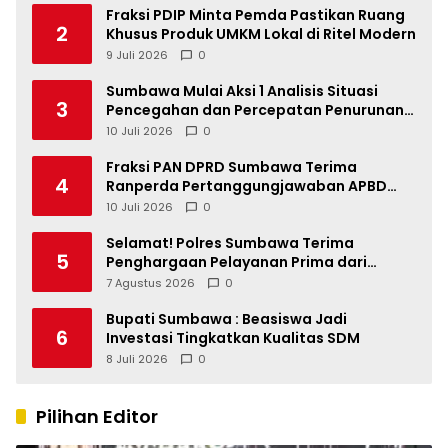
Fraksi PDIP Minta Pemda Pastikan Ruang
2
Khusus Produk UMKM Lokal di Ritel Modern
9 Juli 2026
0
Sumbawa Mulai Aksi 1 Analisis Situasi
3
Pencegahan dan Percepatan Penurunan
Stunting Tahun 2026
10 Juli 2026
0
Fraksi PAN DPRD Sumbawa Terima
4
Ranperda Pertanggungjawaban APBD
2025, Soroti SILPA Rp201,68 Miliar dan
10 Juli 2026
0
Kinerja OPD
Selamat! Polres Sumbawa Terima
5
Penghargaan Pelayanan Prima dari
Kapolri
7 Agustus 2026
0
Bupati Sumbawa : Beasiswa Jadi
6
Investasi Tingkatkan Kualitas SDM
8 Juli 2026
0
Pilihan Editor