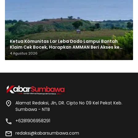
Ketua Komunitas Lar Leba Dodo Lampui Bantah
Klaim Cek Bocek, Harapkan AMMAN Beri Akses ke
Makam Leluhur
4 Agustus 2026
Alamat Redaksi, Jln, DR. Cipto No 09 Kel Pekat Keb.
Sumbawa - NTB
+6281906958291
redaksi@kabarsumbawa.com