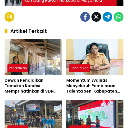
Kampung Rawan Narkoba di Moyo Hulu
Artikel Terkait
Pendidikan
Pendidikan
Dewan Pendidikan
Momentum Evaluasi
Temukan Kondisi
Menyeluruh Pembinaan
Memprihatinkan di SDN
Talenta Seni Kabupaten
Kanar, Pagar Roboh
Sumbawa
hingga Meja-Kursi Tak
Memadai