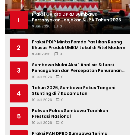
Fraksi Gelora DPRD Sumbawa
1
Pertanyakan Lonjakan SILPA Tahun 2025
9 Juli 2026
0
Fraksi PDIP Minta Pemda Pastikan Ruang
2
Khusus Produk UMKM Lokal di Ritel Modern
9 Juli 2026
0
Sumbawa Mulai Aksi 1 Analisis Situasi
3
Pencegahan dan Percepatan Penurunan
Stunting Tahun 2026
10 Juli 2026
0
Tahun 2026, Sumbawa Fokus Tangani
4
Stunting di 7 Kacamatan
10 Juli 2026
0
Polwan Polres Sumbawa Torehkan
5
Prestasi Nasional
10 Juli 2026
0
Fraksi PAN DPRD Sumbawa Terima