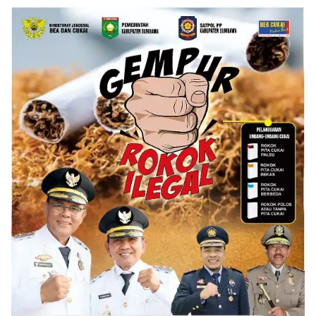
Perubahan Resmi
hingga Meja-Kursi Tak
Diluncurkan
Memadai