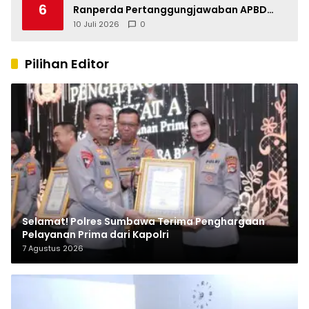
6
Ranperda Pertanggungjawaban APBD
2025, Soroti SILPA Rp201,68 Miliar dan
10 Juli 2026
0
Kinerja OPD
Pilihan Editor
Selamat! Polres Sumbawa Terima Penghargaan
Pelayanan Prima dari Kapolri
7 Agustus 2026