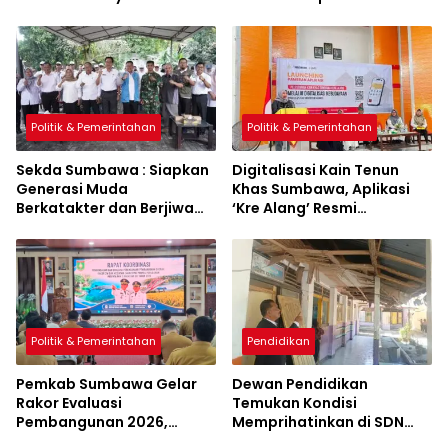
Sumbawa Hijau Lestari
Politik & Pemerintahan
Politik & Pemerintahan
Sekda Sumbawa : Siapkan
Digitalisasi Kain Tenun
Generasi Muda
Khas Sumbawa, Aplikasi
Berkatakter dan Berjiwa
‘Kre Alang’ Resmi
Pacasila
Diluncurkan
Politik & Pemerintahan
Pendidikan
Pemkab Sumbawa Gelar
Dewan Pendidikan
Rakor Evaluasi
Temukan Kondisi
Pembangunan 2026,
Memprihatinkan di SDN
Empat Inovasi Proyek
Kanar, Pagar Roboh