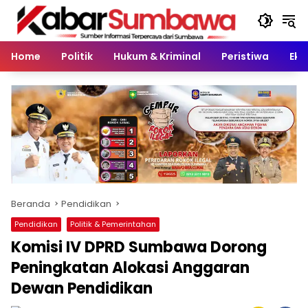
Langsung
ke
konten
Home
Politik
Hukum & Kriminal
Peristiwa
Eko
Beranda
Pendidikan
Pendidikan
Politik & Pemerintahan
Komisi IV DPRD Sumbawa Dorong
Peningkatan Alokasi Anggaran
Dewan Pendidikan