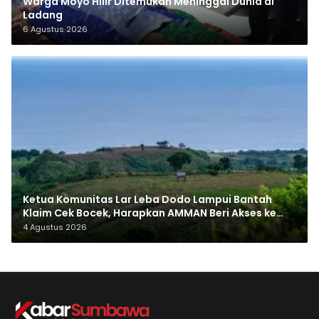
Warga Moyo Hilir Ditemukan Meninggal Dunia di
Ladang
6 Agustus 2026
Ketua Komunitas Lar Leba Dodo Lampui Bantah
Klaim Cek Bocek, Harapkan AMMAN Beri Akses ke
Makam Leluhur
4 Agustus 2026