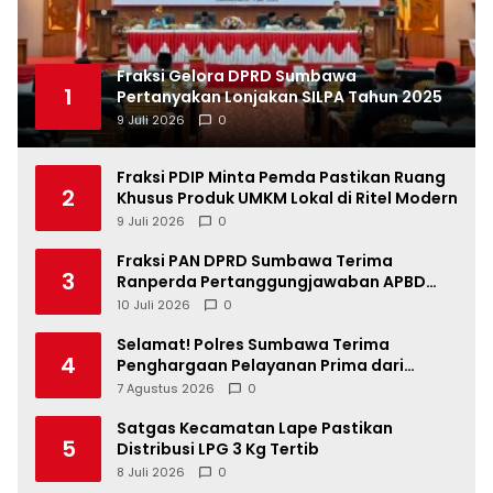
Fraksi Gelora DPRD Sumbawa
1
Pertanyakan Lonjakan SILPA Tahun 2025
9 Juli 2026
0
Fraksi PDIP Minta Pemda Pastikan Ruang
2
Khusus Produk UMKM Lokal di Ritel Modern
9 Juli 2026
0
Fraksi PAN DPRD Sumbawa Terima
3
Ranperda Pertanggungjawaban APBD
2025, Soroti SILPA Rp201,68 Miliar dan
10 Juli 2026
0
Kinerja OPD
Selamat! Polres Sumbawa Terima
4
Penghargaan Pelayanan Prima dari
Kapolri
7 Agustus 2026
0
Satgas Kecamatan Lape Pastikan
5
Distribusi LPG 3 Kg Tertib
8 Juli 2026
0