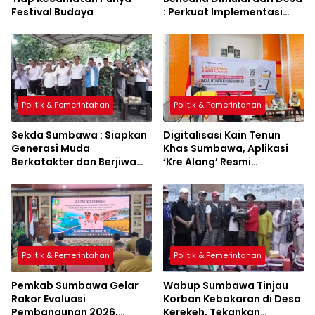
Festival Budaya
: Perkuat Implementasi
Sumbawa Hijau Lestari
Politik & Pemerintahan
Politik & Pemerintahan
Sekda Sumbawa : Siapkan
Digitalisasi Kain Tenun
Generasi Muda
Khas Sumbawa, Aplikasi
Berkatakter dan Berjiwa
‘Kre Alang’ Resmi
Pacasila
Diluncurkan
Politik & Pemerintahan
Politik & Pemerintahan
Pemkab Sumbawa Gelar
Wabup Sumbawa Tinjau
Rakor Evaluasi
Korban Kebakaran di Desa
Pembangunan 2026,
Kerekeh, Tekankan