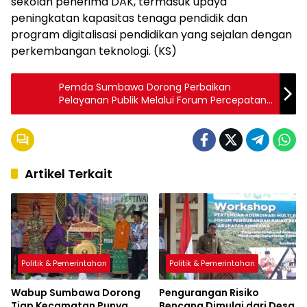
sekolah penerima DAK, termasuk upaya
peningkatan kapasitas tenaga pendidik dan
program digitalisasi pendidikan yang sejalan dengan
perkembangan teknologi. (KS)
Pemda Sumbawa Dorong Perbaikan
Pelayanan Publik Melalui Forum Percepatan
MAL
Artikel Terkait
Politik & Pemerintahan
Politik & Pemerintahan
Wabup Sumbawa Dorong
Pengurangan Risiko
Tiap Kecamatan Punya
Bencana Dimulai dari Desa