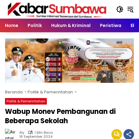
Langsung
ke
konten
Home
Politik
Hukum & Kriminal
Peristiwa
Eko
Beranda
Politik & Pemerintahan
Politik & Pemerintahan
Wabup Monev Pembangunan di
Beberapa Sekolah
Aly
1 Min Baca
18 September 2024