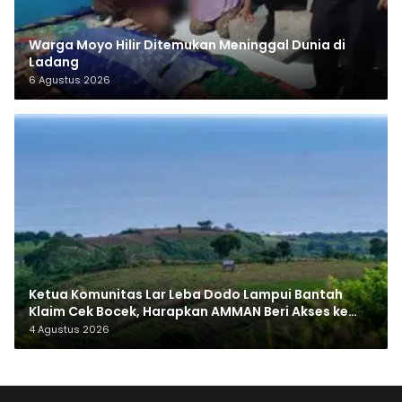
Warga Moyo Hilir Ditemukan Meninggal Dunia di
Ladang
6 Agustus 2026
Ketua Komunitas Lar Leba Dodo Lampui Bantah
Klaim Cek Bocek, Harapkan AMMAN Beri Akses ke
Makam Leluhur
4 Agustus 2026