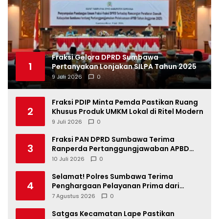
Fraksi Gelora DPRD Sumbawa
1
Pertanyakan Lonjakan SILPA Tahun 2025
9 Juli 2026
0
Fraksi PDIP Minta Pemda Pastikan Ruang
2
Khusus Produk UMKM Lokal di Ritel Modern
9 Juli 2026
0
Fraksi PAN DPRD Sumbawa Terima
3
Ranperda Pertanggungjawaban APBD
2025, Soroti SILPA Rp201,68 Miliar dan
10 Juli 2026
0
Kinerja OPD
Selamat! Polres Sumbawa Terima
4
Penghargaan Pelayanan Prima dari
Kapolri
7 Agustus 2026
0
Satgas Kecamatan Lape Pastikan