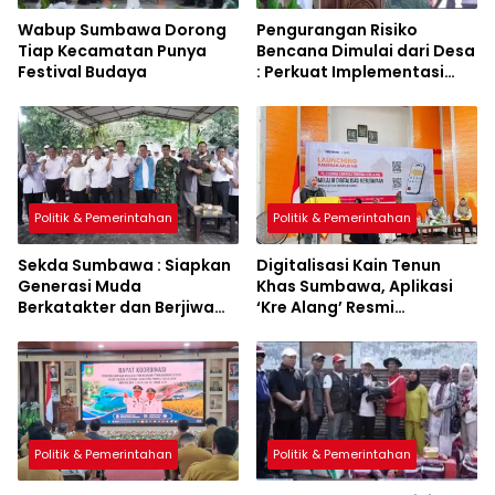
Wabup Sumbawa Dorong
Pengurangan Risiko
Tiap Kecamatan Punya
Bencana Dimulai dari Desa
Festival Budaya
: Perkuat Implementasi
Sumbawa Hijau Lestari
Politik & Pemerintahan
Politik & Pemerintahan
Sekda Sumbawa : Siapkan
Digitalisasi Kain Tenun
Generasi Muda
Khas Sumbawa, Aplikasi
Berkatakter dan Berjiwa
‘Kre Alang’ Resmi
Pacasila
Diluncurkan
Politik & Pemerintahan
Politik & Pemerintahan