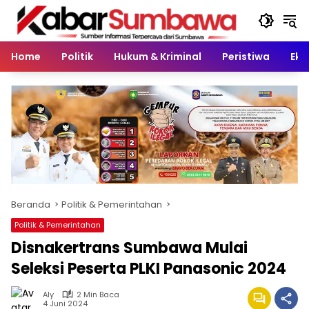
Langsung
ke
konten
Home
Politik
Hukum & Kriminal
Peristiwa
Eko
Beranda
Politik & Pemerintahan
Politik & Pemerintahan
Disnakertrans Sumbawa Mulai
Seleksi Peserta PLKI Panasonic 2024
Aly
2 Min Baca
4 Juni 2024