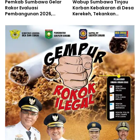
Pemkab Sumbawa Gelar
Wabup Sumbawa Tinjau
Rakor Evaluasi
Korban Kebakaran di Desa
Pembangunan 2026,
Kerekeh, Tekankan
Empat Inovasi Proyek
Langkah Preventif
Perubahan Resmi
Diluncurkan