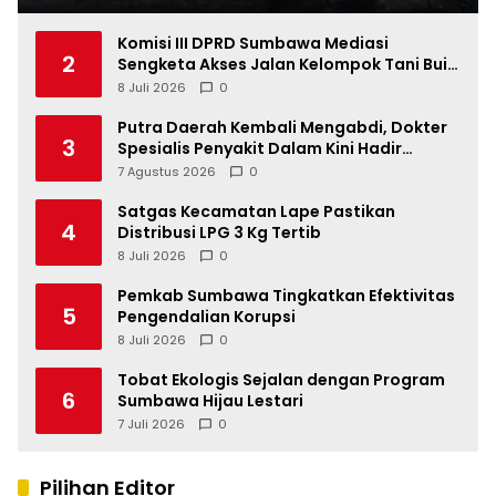
Komisi III DPRD Sumbawa Mediasi
2
Sengketa Akses Jalan Kelompok Tani Buin
Dua
8 Juli 2026
0
Putra Daerah Kembali Mengabdi, Dokter
3
Spesialis Penyakit Dalam Kini Hadir
Melayani Masyarakat Sumbawa
7 Agustus 2026
0
Satgas Kecamatan Lape Pastikan
4
Distribusi LPG 3 Kg Tertib
8 Juli 2026
0
Pemkab Sumbawa Tingkatkan Efektivitas
5
Pengendalian Korupsi
8 Juli 2026
0
Tobat Ekologis Sejalan dengan Program
6
Sumbawa Hijau Lestari
7 Juli 2026
0
Pilihan Editor