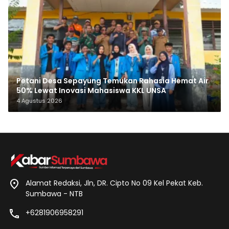
Petani Desa Sepayung Temukan Rahasia Hemat Air
50% Lewat Inovasi Mahasiswa KKL UNSA
4 Agustus 2026
Alamat Redaksi, Jln, DR. Cipto No 09 Kel Pekat Keb.
Sumbawa - NTB
+6281906958291