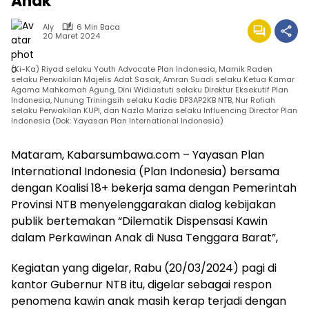
Anak
Aly
6 Min Baca
20 Maret 2024
(Ki-Ka) Riyad selaku Youth Advocate Plan Indonesia, Mamik Raden
selaku Perwakilan Majelis Adat Sasak, Amran Suadi selaku Ketua Kamar
Agama Mahkamah Agung, Dini Widiastuti selaku Direktur Eksekutif Plan
Indonesia, Nunung Triningsih selaku Kadis DP3AP2KB NTB, Nur Rofiah
selaku Perwakilan KUPI, dan Nazla Mariza selaku Influencing Director Plan
Indonesia (Dok: Yayasan Plan International Indonesia)
Mataram, Kabarsumbawa.com – Yayasan Plan
International Indonesia (Plan Indonesia) bersama
dengan Koalisi 18+ bekerja sama dengan Pemerintah
Provinsi NTB menyelenggarakan dialog kebijakan
publik bertemakan “Dilematik Dispensasi Kawin
dalam Perkawinan Anak di Nusa Tenggara Barat”,
Kegiatan yang digelar, Rabu (20/03/2024) pagi di
kantor Gubernur NTB itu, digelar sebagai respon
penomena kawin anak masih kerap terjadi dengan