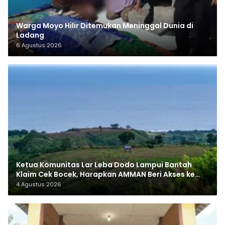
Warga Moyo Hilir Ditemukan Meninggal Dunia di
Ladang
6 Agustus 2026
Ketua Komunitas Lar Leba Dodo Lampui Bantah
Klaim Cek Bocek, Harapkan AMMAN Beri Akses ke
Makam Leluhur
4 Agustus 2026