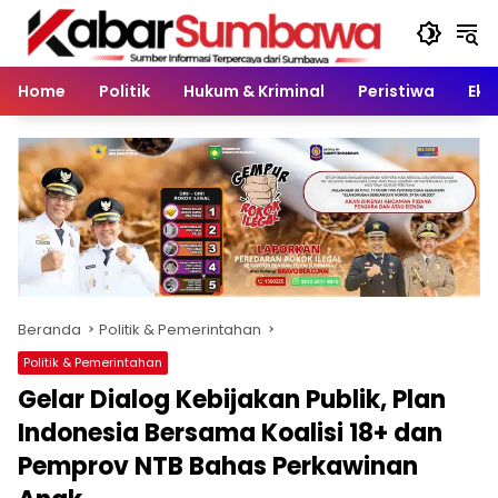
Langsung
ke
konten
Home
Politik
Hukum & Kriminal
Peristiwa
Eko
Beranda
Politik & Pemerintahan
Politik & Pemerintahan
Gelar Dialog Kebijakan Publik, Plan
Indonesia Bersama Koalisi 18+ dan
Pemprov NTB Bahas Perkawinan