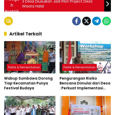
3 Desa Diusulkan Jadi Pilot Project Desa
Wisata Halal
Artikel Terkait
Politik & Pemerintahan
Politik & Pemerintahan
Wabup Sumbawa Dorong
Pengurangan Risiko
Tiap Kecamatan Punya
Bencana Dimulai dari Desa
Festival Budaya
: Perkuat Implementasi
Sumbawa Hijau Lestari