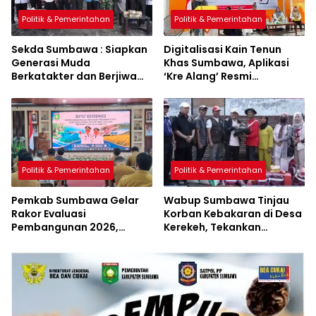
Politik & Pemerintahan
Politik & Pemerintahan
Sekda Sumbawa : Siapkan
Digitalisasi Kain Tenun
Generasi Muda
Khas Sumbawa, Aplikasi
Berkatakter dan Berjiwa
‘Kre Alang’ Resmi
Pacasila
Diluncurkan
Politik & Pemerintahan
Politik & Pemerintahan
Pemkab Sumbawa Gelar
Wabup Sumbawa Tinjau
Rakor Evaluasi
Korban Kebakaran di Desa
Pembangunan 2026,
Kerekeh, Tekankan
Empat Inovasi Proyek
Langkah Preventif
Perubahan Resmi
Diluncurkan