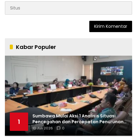
Kabar Populer
Sumbawa Mulai Aksi 1 Analisis Situasi
1
Pencegahan dan Percepatan Penurunan
Stunting Tahun 2026
10 Juli 2026
0