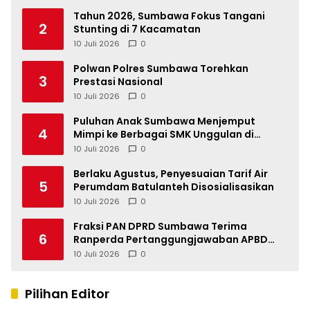
Tahun 2026, Sumbawa Fokus Tangani
2
Stunting di 7 Kacamatan
10 Juli 2026
0
Polwan Polres Sumbawa Torehkan
3
Prestasi Nasional
10 Juli 2026
0
Puluhan Anak Sumbawa Menjemput
4
Mimpi ke Berbagai SMK Unggulan di
Indonesia
10 Juli 2026
0
Berlaku Agustus, Penyesuaian Tarif Air
5
Perumdam Batulanteh Disosialisasikan
10 Juli 2026
0
Fraksi PAN DPRD Sumbawa Terima
6
Ranperda Pertanggungjawaban APBD
2025, Soroti SILPA Rp201,68 Miliar dan
10 Juli 2026
0
Kinerja OPD
Pilihan Editor