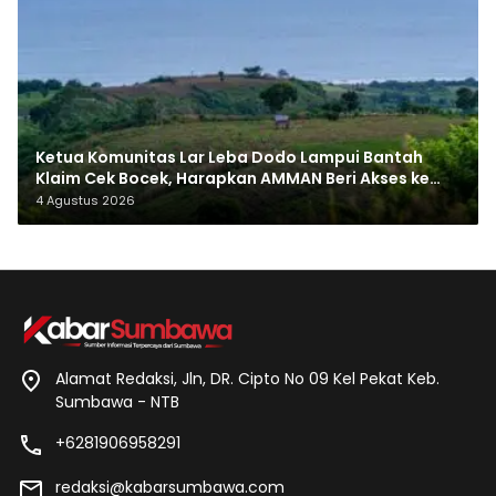
Ketua Komunitas Lar Leba Dodo Lampui Bantah
Klaim Cek Bocek, Harapkan AMMAN Beri Akses ke
Makam Leluhur
4 Agustus 2026
Alamat Redaksi, Jln, DR. Cipto No 09 Kel Pekat Keb.
Sumbawa - NTB
+6281906958291
redaksi@kabarsumbawa.com