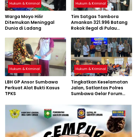
Hukum & Kriminal
Hukum & Kriminal
Warga Moyo Hilir
Tim Satgas Tambora
Ditemukan Meninggal
Amankan 321.996 Batang
Dunia di Ladang
Rokok Ilegal di Pulau
Sumbawa
Hukum & Kriminal
Hukum & Kriminal
LBH GP Ansor Sumbawa
Tingkatkan Keselamatan
Perkuat Alat Bukti Kasus
Jalan, Satlantas Polres
TPKS
Sumbawa Gelar Forum
LLAJ, Pelatihan PPGD, dan
Bagikan Bansos