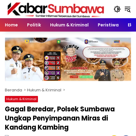
Langsung
ke
konten
Home
Politik
Hukum & Kriminal
Peristiwa
Eko
Beranda
Hukum & Kriminal
Hukum & Kriminal
Gagal Beredar, Polsek Sumbawa
Ungkap Penyimpanan Miras di
Kandang Kambing