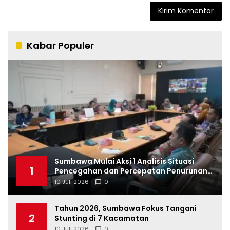
Kabar Populer
Sumbawa Mulai Aksi 1 Analisis Situasi
1
Pencegahan dan Percepatan Penurunan
Stunting Tahun 2026
10 Juli 2026
0
Tahun 2026, Sumbawa Fokus Tangani
2
Stunting di 7 Kacamatan
10 Juli 2026
0