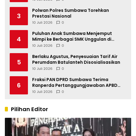
Polwan Polres Sumbawa Torehkan
3
Prestasi Nasional
10 Juli 2026
0
Puluhan Anak Sumbawa Menjemput
4
Mimpi ke Berbagai SMK Unggulan di
Indonesia
10 Juli 2026
0
Berlaku Agustus, Penyesuaian Tarif Air
5
Perumdam Batulanteh Disosialisasikan
10 Juli 2026
0
Fraksi PAN DPRD Sumbawa Terima
6
Ranperda Pertanggungjawaban APBD
2025, Soroti SILPA Rp201,68 Miliar dan
10 Juli 2026
0
Kinerja OPD
Pilihan Editor