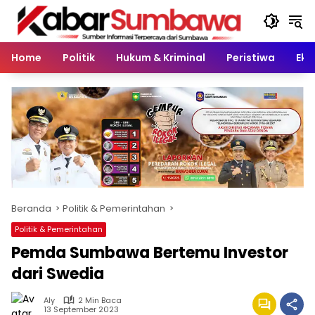
Langsung
ke
konten
Home
Politik
Hukum & Kriminal
Peristiwa
Eko
Beranda
Politik & Pemerintahan
Politik & Pemerintahan
Pemda Sumbawa Bertemu Investor
dari Swedia
Aly
2 Min Baca
13 September 2023