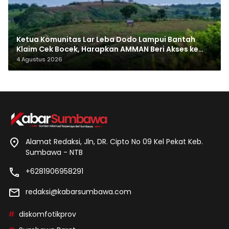
Ketua Komunitas Lar Leba Dodo Lampui Bantah
Klaim Cek Bocek, Harapkan AMMAN Beri Akses ke
Makam Leluhur
4 Agustus 2026
Alamat Redaksi, Jln, DR. Cipto No 09 Kel Pekat Keb.
Sumbawa - NTB
+6281906958291
redaksi@kabarsumbawa.com
diskomfotikprov