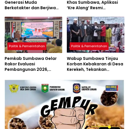
Generasi Muda
Khas Sumbawa, Aplikasi
Berkatakter dan Berjiwa
‘Kre Alang’ Resmi
Pacasila
Diluncurkan
Politik & Pemerintahan
Politik & Pemerintahan
Pemkab Sumbawa Gelar
Wabup Sumbawa Tinjau
Rakor Evaluasi
Korban Kebakaran di Desa
Pembangunan 2026,
Kerekeh, Tekankan
Empat Inovasi Proyek
Langkah Preventif
Perubahan Resmi
Diluncurkan