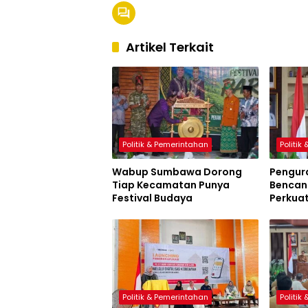
Artikel Terkait
Politik & Pemerintahan
Politik
Wabup Sumbawa Dorong
Pengur
Tiap Kecamatan Punya
Bencana
Festival Budaya
Perkua
Sumbaw
Politik & Pemerintahan
Politik