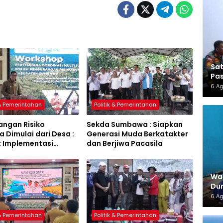
Sa
Pas
6 A
 & Pemerintahan
Politik & Pemerintahan
angan Risiko
Sekda Sumbawa : Siapkan
 Dimulai dari Desa :
Generasi Muda Berkatakter
t Implementasi
dan Berjiwa Pacasila
a Hijau Lestari
War
Dun
6 A
 & Pemerintahan
Politik & Pemerintahan