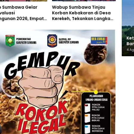
 Sumbawa Gelar
Wabup Sumbawa Tinjau
valuasi
Korban Kebakaran di Desa
gunan 2026, Empat
Kerekeh, Tekankan Langkah
 Proyek Perubahan
Preventif
iluncurkan
Ket
Ban
AMM
4 A