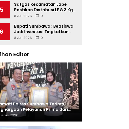
Satgas Kecamatan Lape
5
Pastikan Distribusi LPG 3 Kg
Tertib
8 Juli 2026
0
Bupati Sumbawa : Beasiswa
6
Jadi Investasi Tingkatkan
Kualitas SDM
8 Juli 2026
0
lihan Editor
amat! Polres Sumbawa Terima
ghargaan Pelayanan Prima dari
olri
gustus 2026