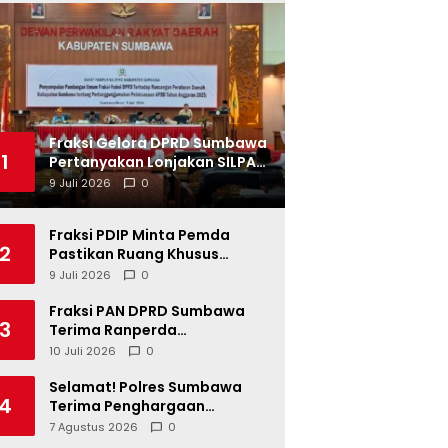
Fraksi Gelora DPRD Sumbawa
1
Pertanyakan Lonjakan SILPA
Tahun 2025
9 Juli 2026
0
Fraksi PDIP Minta Pemda
2
Pastikan Ruang Khusus
Produk UMKM Lokal di Ritel
9 Juli 2026
0
Modern
Fraksi PAN DPRD Sumbawa
3
Terima Ranperda
Pertanggungjawaban APBD
10 Juli 2026
0
2025, Soroti SILPA Rp201,68
Miliar dan Kinerja OPD
Selamat! Polres Sumbawa
4
Terima Penghargaan
Pelayanan Prima dari Kapolri
7 Agustus 2026
0