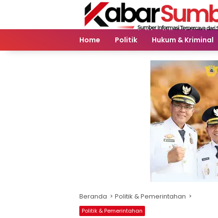
Langsung
ke
konten
Home
Politik
Hukum & Kriminal
Beranda
Politik & Pemerintahan
Politik & Pemerintahan