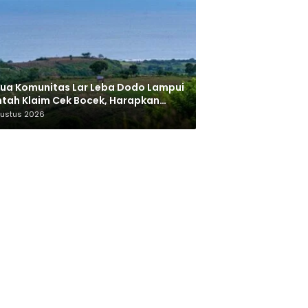
ua Komunitas Lar Leba Dodo Lampui
tah Klaim Cek Bocek, Harapkan
AN Beri Akses ke Makam Leluhur
gustus 2026