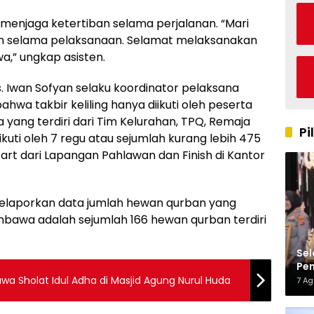
menjaga ketertiban selama perjalanan. “Mari
n selama pelaksanaan. Selamat melaksanakan
,” ungkap asisten.
 Iwan Sofyan selaku koordinator pelaksana
a takbir keliling hanya diikuti oleh peserta
ang terdiri dari Tim Kelurahan, TPQ, Remaja
Pi
ikuti oleh 7 regu atau sejumlah kurang lebih 475
Start dari Lapangan Pahlawan dan Finish di Kantor
melaporkan data jumlah hewan qurban yang
awa adalah sejumlah 166 hewan qurban terdiri
Sel
Pen
Kap
wa Sholat Idul Adha di Masjid Agung Nurul Huda
7 A