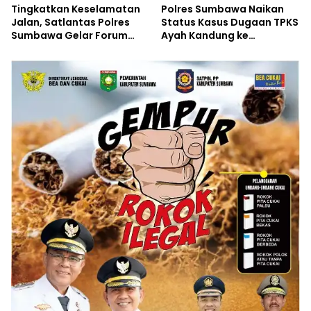
Tingkatkan Keselamatan
Polres Sumbawa Naikan
Jalan, Satlantas Polres
Status Kasus Dugaan TPKS
Sumbawa Gelar Forum
Ayah Kandung ke
LLAJ, Pelatihan PPGD, dan
Penyidikan
Bagikan Bansos