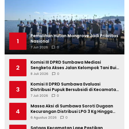
Pemulihan Hutan Mangrove Jadi Prioritas
1
Nasional
7 Juli 2026
0
Komisi III DPRD Sumbawa Mediasi
2
Sengketa Akses Jalan Kelompok Tani Buin
Dua
8 Juli 2026
0
Komisi II DPRD Sumbawa Evaluasi
3
Distribusi Pupuk Bersubsidi di Kecamatan
Lape
7 Juli 2026
0
Massa Aksi di Sumbawa Soroti Dugaan
4
Kecurangan Distribusi LPG 3 Kg Hingga
Pangkalan Fiktif
6 Agustus 2026
0
Satgas Kecamatan Lape Pastikan