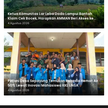
Ketua Komunitas Lar Leba Dodo Lampui Bantah
Klaim Cek Bocek, Harapkan AMMAN Beri Akses ke
Makam Leluhur
4 Agustus 2026
Petani Desa Sepayung Temukan Rahasia Hemat Air
50% Lewat Inovasi Mahasiswa KKL UNSA
4 Agustus 2026