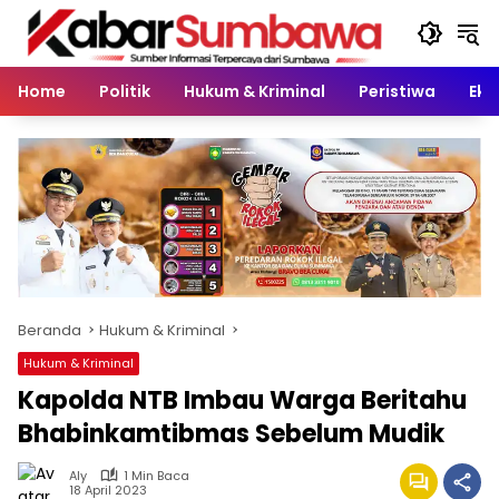
Langsung
ke
konten
Home
Politik
Hukum & Kriminal
Peristiwa
Eko
Beranda
Hukum & Kriminal
Hukum & Kriminal
Kapolda NTB Imbau Warga Beritahu
Bhabinkamtibmas Sebelum Mudik
Aly
1 Min Baca
18 April 2023