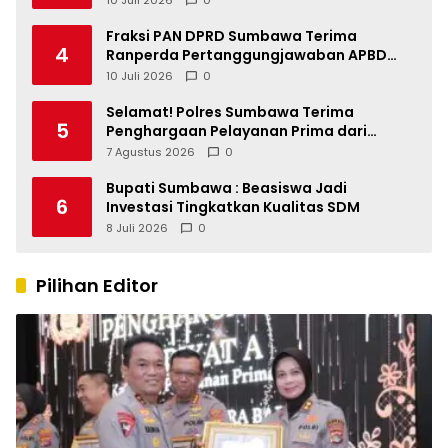
Fraksi PAN DPRD Sumbawa Terima
4
Ranperda Pertanggungjawaban APBD
2025, Soroti SILPA Rp201,68 Miliar dan
10 Juli 2026
0
Kinerja OPD
Selamat! Polres Sumbawa Terima
5
Penghargaan Pelayanan Prima dari
Kapolri
7 Agustus 2026
0
Bupati Sumbawa : Beasiswa Jadi
6
Investasi Tingkatkan Kualitas SDM
8 Juli 2026
0
Pilihan Editor