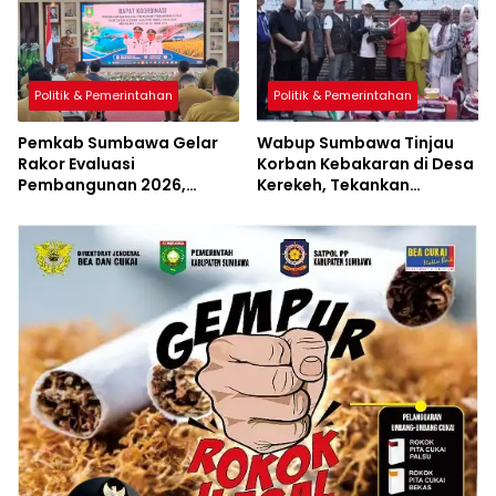
Politik & Pemerintahan
Politik & Pemerintahan
Pemkab Sumbawa Gelar
Wabup Sumbawa Tinjau
Rakor Evaluasi
Korban Kebakaran di Desa
Pembangunan 2026,
Kerekeh, Tekankan
Empat Inovasi Proyek
Langkah Preventif
Perubahan Resmi
Diluncurkan