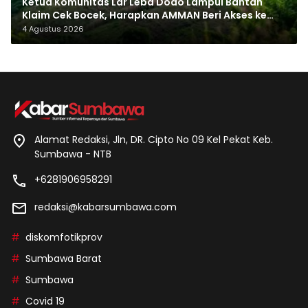
Ketua Komunitas Lar Leba Dodo Lampui Bantah
Klaim Cek Bocek, Harapkan AMMAN Beri Akses ke
Makam Leluhur
4 Agustus 2026
Alamat Redaksi, Jln, DR. Cipto No 09 Kel Pekat Keb.
Sumbawa - NTB
+6281906958291
redaksi@kabarsumbawa.com
diskomfotikprov
Sumbawa Barat
Sumbawa
Covid 19