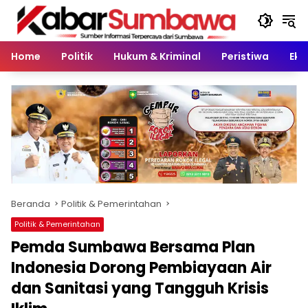
Langsung
ke
konten
Home
Politik
Hukum & Kriminal
Peristiwa
Eko
Beranda
Politik & Pemerintahan
Politik & Pemerintahan
Pemda Sumbawa Bersama Plan
Indonesia Dorong Pembiayaan Air
dan Sanitasi yang Tangguh Krisis