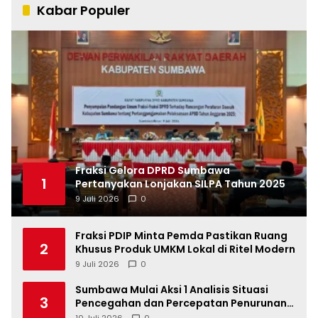
Kabar Populer
Fraksi Gelora DPRD Sumbawa
1
Pertanyakan Lonjakan SILPA Tahun 2025
9 Juli 2026
0
Fraksi PDIP Minta Pemda Pastikan Ruang
2
Khusus Produk UMKM Lokal di Ritel Modern
9 Juli 2026
0
Sumbawa Mulai Aksi 1 Analisis Situasi
3
Pencegahan dan Percepatan Penurunan
Stunting Tahun 2026
10 Juli 2026
0