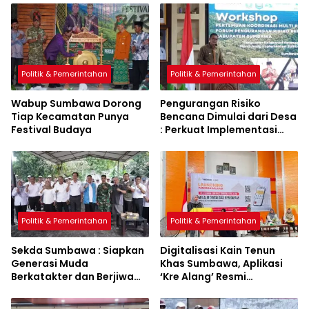
Politik & Pemerintahan
Politik & Pemerintahan
Wabup Sumbawa Dorong
Pengurangan Risiko
Tiap Kecamatan Punya
Bencana Dimulai dari Desa
Festival Budaya
: Perkuat Implementasi
Sumbawa Hijau Lestari
Politik & Pemerintahan
Politik & Pemerintahan
Sekda Sumbawa : Siapkan
Digitalisasi Kain Tenun
Generasi Muda
Khas Sumbawa, Aplikasi
Berkatakter dan Berjiwa
‘Kre Alang’ Resmi
Pacasila
Diluncurkan