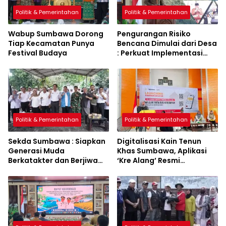
Politik & Pemerintahan
Politik & Pemerintahan
Wabup Sumbawa Dorong
Pengurangan Risiko
Tiap Kecamatan Punya
Bencana Dimulai dari Desa
Festival Budaya
: Perkuat Implementasi
Sumbawa Hijau Lestari
Politik & Pemerintahan
Politik & Pemerintahan
Sekda Sumbawa : Siapkan
Digitalisasi Kain Tenun
Generasi Muda
Khas Sumbawa, Aplikasi
Berkatakter dan Berjiwa
‘Kre Alang’ Resmi
Pacasila
Diluncurkan