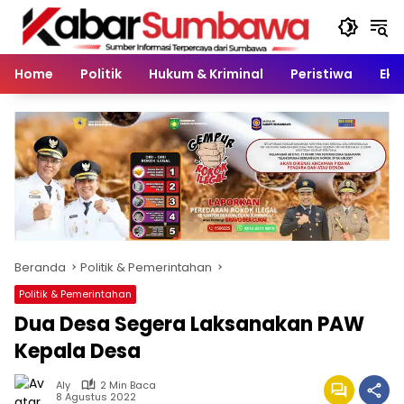
Langsung
ke
konten
Home
Politik
Hukum & Kriminal
Peristiwa
Eko
Beranda
Politik & Pemerintahan
Politik & Pemerintahan
Dua Desa Segera Laksanakan PAW
Kepala Desa
Aly
2 Min Baca
8 Agustus 2022