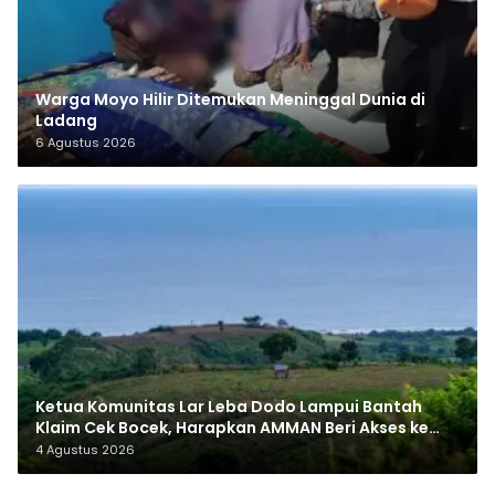
Warga Moyo Hilir Ditemukan Meninggal Dunia di
Ladang
6 Agustus 2026
Ketua Komunitas Lar Leba Dodo Lampui Bantah
Klaim Cek Bocek, Harapkan AMMAN Beri Akses ke
Makam Leluhur
4 Agustus 2026