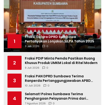
Fraksi Gelora DPRD Sumbawa
1
Pertanyakan Lonjakan SILPA Tahun 2025
9 Juli 2026
0
Fraksi PDIP Minta Pemda Pastikan Ruang
2
Khusus Produk UMKM Lokal di Ritel Modern
9 Juli 2026
0
Fraksi PAN DPRD Sumbawa Terima
3
Ranperda Pertanggungjawaban APBD
2025, Soroti SILPA Rp201,68 Miliar dan
10 Juli 2026
0
Kinerja OPD
Selamat! Polres Sumbawa Terima
4
Penghargaan Pelayanan Prima dari
Kapolri
7 Agustus 2026
0