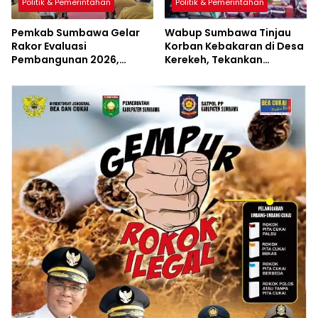
Politik & Pemerintahan
Politik & Pemerintahan
Pemkab Sumbawa Gelar
Wabup Sumbawa Tinjau
Rakor Evaluasi
Korban Kebakaran di Desa
Pembangunan 2026,
Kerekeh, Tekankan
Empat Inovasi Proyek
Langkah Preventif
Perubahan Resmi
Diluncurkan