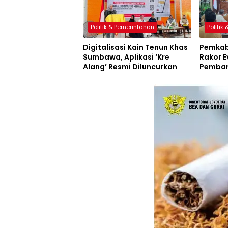
Politik & Pemerintahan
Politik
Digitalisasi Kain Tenun Khas
Pemkab
Sumbawa, Aplikasi ‘Kre
Rakor E
Alang’ Resmi Diluncurkan
Pemban
Inovasi
Resmi D