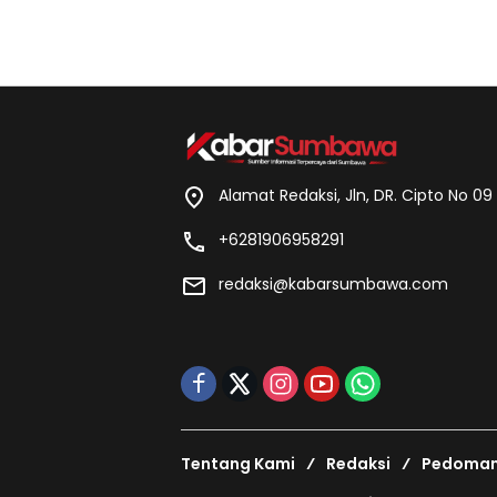
Alamat Redaksi, Jln, DR. Cipto No 0
+6281906958291
redaksi@kabarsumbawa.com
Tentang Kami
Redaksi
Pedoman 