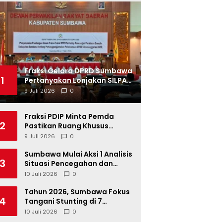
Fraksi Gelora DPRD Sumbawa
1
Pertanyakan Lonjakan SILPA
Tahun 2025
9 Juli 2026
0
Fraksi PDIP Minta Pemda
2
Pastikan Ruang Khusus
Produk UMKM Lokal di Ritel
9 Juli 2026
0
Modern
Sumbawa Mulai Aksi 1 Analisis
3
Situasi Pencegahan dan
Percepatan Penurunan
10 Juli 2026
0
Stunting Tahun 2026
Tahun 2026, Sumbawa Fokus
4
Tangani Stunting di 7
Kacamatan
10 Juli 2026
0