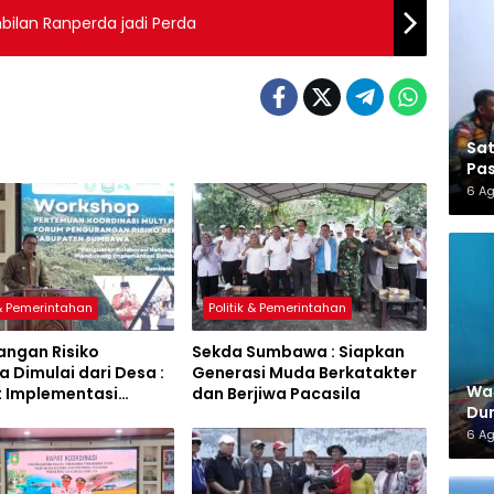
lan Ranperda jadi Perda
Sa
Pas
6 A
 & Pemerintahan
Politik & Pemerintahan
angan Risiko
Sekda Sumbawa : Siapkan
 Dimulai dari Desa :
Generasi Muda Berkatakter
War
t Implementasi
dan Berjiwa Pacasila
Dun
a Hijau Lestari
6 A