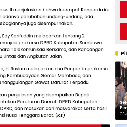
 Pansus II menjelaskan bahwa keempat Ranperda ini
an adanya perubahan undang-undang, ada
sebagiannya juga disempurnakan.
a, Edy Sarifuddin melaporkan tentang 2
 menjadi prakarsa DPRD Kabupaten Sumbawa.
nara Telekomunikasi Bersama, dan Rancangan
Pi
 Lintas dan Angkutan Jalan.
nya, H. Ruslan melaporkan dua Ranperda prakarsa
tang Pembudayaan Gemar Membaca, dan
enanggulangan Gawat Darurat Terpadu.
kan penjelasan yang disampaikan Bupati
ntukan Peraturan Daerah DPRD Kabupaten
Sel
Pen
PRD, dan masukan dari masyarakat serta hasil
Kap
7 A
insi Nusa Tenggara Barat. (
Ks
)