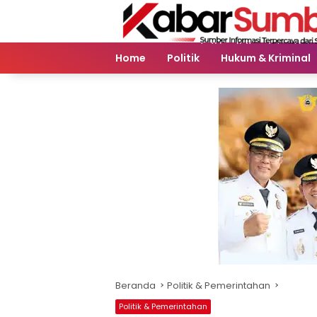
Langsung
ke
konten
Home
Politik
Hukum & Kriminal
Beranda
Politik & Pemerintahan
Politik & Pemerintahan