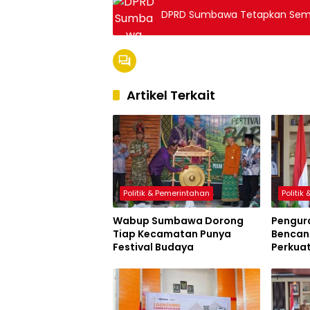
DPRD Sumbawa Tetapkan Sembi
Artikel Terkait
Politik & Pemerintahan
Politik
Wabup Sumbawa Dorong
Pengur
Tiap Kecamatan Punya
Bencana
Festival Budaya
Perkua
Sumbaw