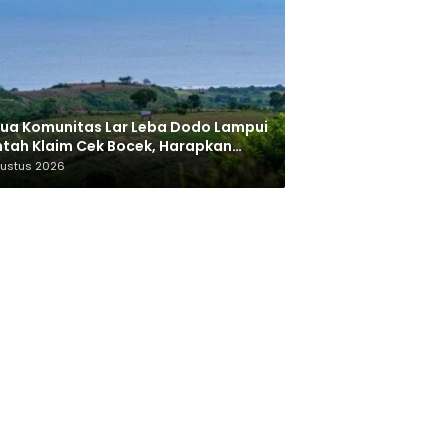
ua Komunitas Lar Leba Dodo Lampui
tah Klaim Cek Bocek, Harapkan
AN Beri Akses ke Makam Leluhur
gustus 2026