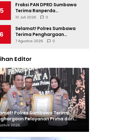
Fraksi PAN DPRD Sumbawa
5
Terima Ranperda
Pertanggungjawaban APBD
10 Juli 2026
0
2025, Soroti SILPA Rp201,68
Miliar dan Kinerja OPD
Selamat! Polres Sumbawa
6
Terima Penghargaan
Pelayanan Prima dari Kapolri
7 Agustus 2026
0
lihan Editor
amat! Polres Sumbawa Terima
ghargaan Pelayanan Prima dari
olri
gustus 2026