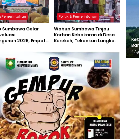
 & Pemerintahan
Politik & Pemerintahan
 Sumbawa Gelar
Wabup Sumbawa Tinjau
valuasi
Korban Kebakaran di Desa
Ket
gunan 2026, Empat
Kerekeh, Tekankan Langkah
Ban
 Proyek Perubahan
Preventif
AMM
4 A
iluncurkan