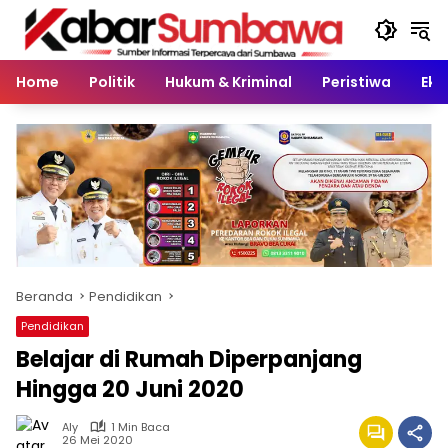
Langsung
ke
konten
Home
Politik
Hukum & Kriminal
Peristiwa
Eko
Beranda
Pendidikan
Pendidikan
Belajar di Rumah Diperpanjang
Hingga 20 Juni 2020
Aly
1 Min Baca
26 Mei 2020