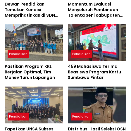
Dewan Pendidikan
Momentum Evaluasi
Temukan Kondisi
Menyeluruh Pembinaan
Memprihatinkan di SDN
Talenta Seni Kabupaten
Kanar, Pagar Roboh
Sumbawa
hingga Meja-Kursi Tak
Memadai
Pendidikan
Pendidikan
Pastikan Program KKL
459 Mahasiswa Terima
Berjalan Optimal, Tim
Beasiswa Program Kartu
Monev Turun Lapangan
Sumbawa Pintar
Pendidikan
Pendidikan
Fapetkan UNSA Sukses
Distribusi Hasil Seleksi OSN