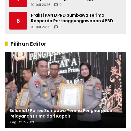
Indonesia
10 Juli 2026
0
Fraksi PAN DPRD Sumbawa Terima
6
Ranperda Pertanggungjawaban APBD
2025, Soroti SILPA Rp201,68 Miliar dan
10 Juli 2026
0
Kinerja OPD
Pilihan Editor
Selamat! Polres Sumbawa Terima Penghargaan
Pelayanan Prima dari Kapolri
7 Agustus 2026