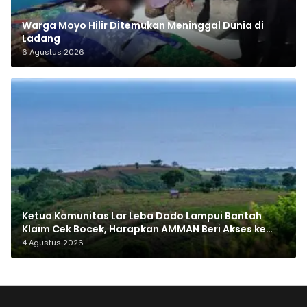
Warga Moyo Hilir Ditemukan Meninggal Dunia di
Ladang
6 Agustus 2026
Ketua Komunitas Lar Leba Dodo Lampui Bantah
Klaim Cek Bocek, Harapkan AMMAN Beri Akses ke
Makam Leluhur
4 Agustus 2026