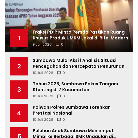
Fraksi PDIP Minta Pemda Pastikan Ruang
1
Khusus Produk UMKM Lokal di Ritel Modern
9 Juli 2026
0
Sumbawa Mulai Aksi 1 Analisis Situasi
2
Pencegahan dan Percepatan Penurunan
Stunting Tahun 2026
10 Juli 2026
0
Tahun 2026, Sumbawa Fokus Tangani
3
Stunting di 7 Kacamatan
10 Juli 2026
0
Polwan Polres Sumbawa Torehkan
4
Prestasi Nasional
10 Juli 2026
0
Puluhan Anak Sumbawa Menjemput
5
Mimpi ke Berbagai SMK Unggulan di