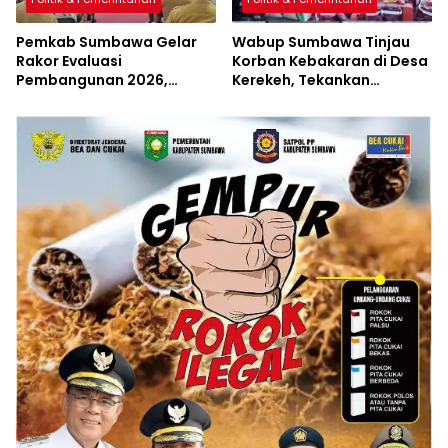
Pemkab Sumbawa Gelar
Wabup Sumbawa Tinjau
Rakor Evaluasi
Korban Kebakaran di Desa
Pembangunan 2026,
Kerekeh, Tekankan
Empat Inovasi Proyek
Langkah Preventif
Perubahan Resmi
Diluncurkan