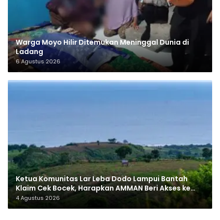
Warga Moyo Hilir Ditemukan Meninggal Dunia di
Ladang
6 Agustus 2026
Ketua Komunitas Lar Leba Dodo Lampui Bantah
Klaim Cek Bocek, Harapkan AMMAN Beri Akses ke
Makam Leluhur
4 Agustus 2026