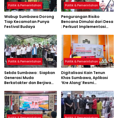
Politik & Pemerintahan
Politik & Pemerintahan
Wabup Sumbawa Dorong
Pengurangan Risiko
Tiap Kecamatan Punya
Bencana Dimulai dari Desa
Festival Budaya
: Perkuat Implementasi
Sumbawa Hijau Lestari
Politik & Pemerintahan
Politik & Pemerintahan
Sekda Sumbawa : Siapkan
Digitalisasi Kain Tenun
Generasi Muda
Khas Sumbawa, Aplikasi
Berkatakter dan Berjiwa
‘Kre Alang’ Resmi
Pacasila
Diluncurkan
Politik & Pemerintahan
Politik & Pemerintahan