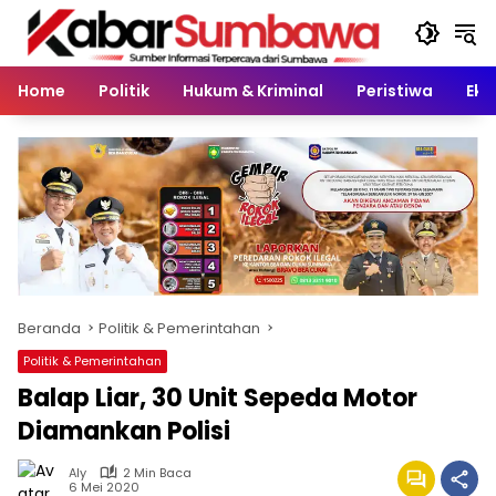
Langsung
ke
konten
Home
Politik
Hukum & Kriminal
Peristiwa
Eko
Beranda
Politik & Pemerintahan
Politik & Pemerintahan
Balap Liar, 30 Unit Sepeda Motor
Diamankan Polisi
Aly
2 Min Baca
6 Mei 2020