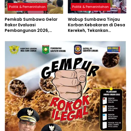
Politik & Pemerintahan
Politik & Pemerintahan
Pemkab Sumbawa Gelar
Wabup Sumbawa Tinjau
Rakor Evaluasi
Korban Kebakaran di Desa
Pembangunan 2026,
Kerekeh, Tekankan
Empat Inovasi Proyek
Langkah Preventif
Perubahan Resmi
Diluncurkan