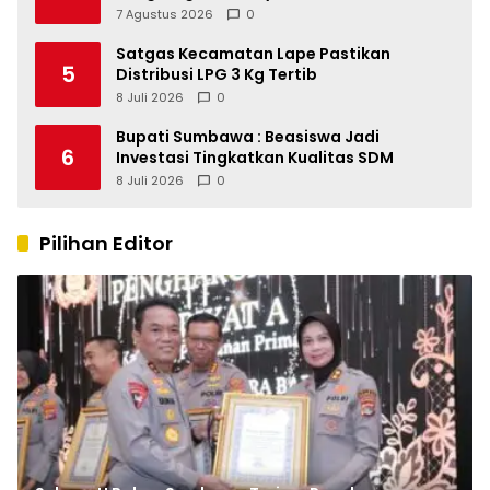
Kapolri
7 Agustus 2026
0
Satgas Kecamatan Lape Pastikan
5
Distribusi LPG 3 Kg Tertib
8 Juli 2026
0
Bupati Sumbawa : Beasiswa Jadi
6
Investasi Tingkatkan Kualitas SDM
8 Juli 2026
0
Pilihan Editor