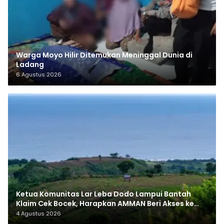
Warga Moyo Hilir Ditemukan Meninggal Dunia di
Ladang
6 Agustus 2026
Ketua Komunitas Lar Leba Dodo Lampui Bantah
Klaim Cek Bocek, Harapkan AMMAN Beri Akses ke
Makam Leluhur
4 Agustus 2026