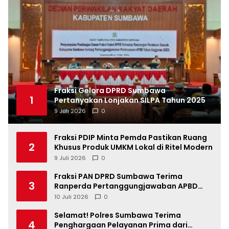
Fraksi Gelora DPRD Sumbawa
1
Pertanyakan Lonjakan SILPA Tahun 2025
9 Juli 2026
0
Fraksi PDIP Minta Pemda Pastikan Ruang
2
Khusus Produk UMKM Lokal di Ritel Modern
9 Juli 2026
0
Fraksi PAN DPRD Sumbawa Terima
3
Ranperda Pertanggungjawaban APBD
2025, Soroti SILPA Rp201,68 Miliar dan
10 Juli 2026
0
Kinerja OPD
Selamat! Polres Sumbawa Terima
4
Penghargaan Pelayanan Prima dari