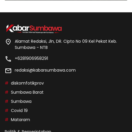
Alamat Redaksi, Jln, DR. Cipto No 09 Kel Pekat Keb.
Sumbawa - NTB
+6281906958291
redaksi@kabarsumbawa.com
diskomfotikprov
Sumbawa Barat
Sumbawa
Covid 19
Mataram
Politik & Pemerintahan