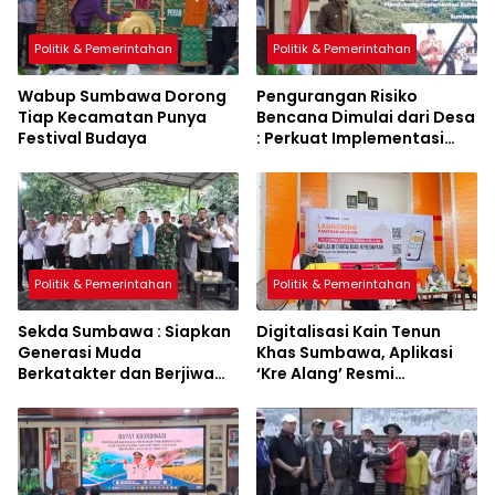
Politik & Pemerintahan
Politik & Pemerintahan
Wabup Sumbawa Dorong
Pengurangan Risiko
Tiap Kecamatan Punya
Bencana Dimulai dari Desa
Festival Budaya
: Perkuat Implementasi
Sumbawa Hijau Lestari
Politik & Pemerintahan
Politik & Pemerintahan
Sekda Sumbawa : Siapkan
Digitalisasi Kain Tenun
Generasi Muda
Khas Sumbawa, Aplikasi
Berkatakter dan Berjiwa
‘Kre Alang’ Resmi
Pacasila
Diluncurkan