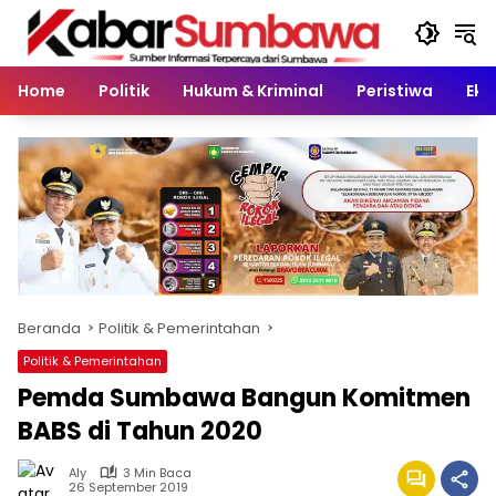
Langsung
ke
konten
Home
Politik
Hukum & Kriminal
Peristiwa
Eko
Beranda
Politik & Pemerintahan
Politik & Pemerintahan
Pemda Sumbawa Bangun Komitmen
BABS di Tahun 2020
Aly
3 Min Baca
26 September 2019