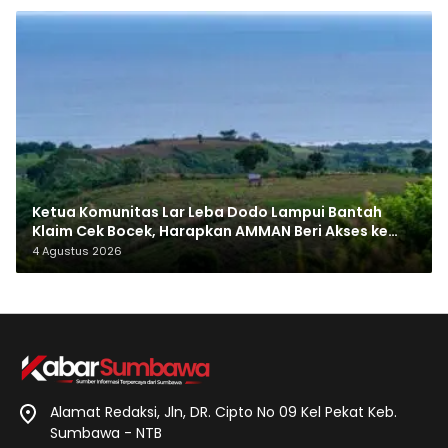
Ketua Komunitas Lar Leba Dodo Lampui Bantah
Klaim Cek Bocek, Harapkan AMMAN Beri Akses ke
Makam Leluhur
4 Agustus 2026
Alamat Redaksi, Jln, DR. Cipto No 09 Kel Pekat Keb.
Sumbawa - NTB