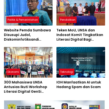
Politik & Pemerintahan
Pendidikan
Website Pemda Sumbawa
Teken MoU, UNSA dan
Disusupi Judol,
Indosat Komit Tingkatkan
Diskominfotiksandi
Literasi Digital Bagi
Perkuat Pengamanan
Generasi Muda Sumbawa
Digital
Ekonomi
Teknologi
300 Mahasiswa UNSA
IOH Manfaatkan AI untuk
Antusias Ikuti Workshop
Hadang Spam dan Scam
Literasi Digital GenSi
Indosat