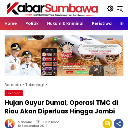
Langsung
ke
konten
Home
Politik
Hukum & Kriminal
Peristiwa
Eko
Beranda
Teknologi
Teknologi
Hujan Guyur Dumai, Operasi TMC di
Riau Akan Diperluas Hingga Jambi
Mahmud
3 Min Baca
19 September 2019