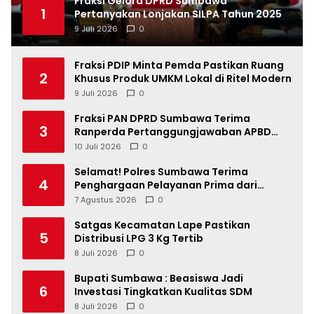
Fraksi Gelora DPRD Sumbawa
1
Pertanyakan Lonjakan SILPA Tahun 2025
9 Juli 2026
0
Fraksi PDIP Minta Pemda Pastikan Ruang
2
Khusus Produk UMKM Lokal di Ritel Modern
9 Juli 2026
0
Fraksi PAN DPRD Sumbawa Terima
3
Ranperda Pertanggungjawaban APBD
2025, Soroti SILPA Rp201,68 Miliar dan
10 Juli 2026
0
Kinerja OPD
Selamat! Polres Sumbawa Terima
4
Penghargaan Pelayanan Prima dari
Kapolri
7 Agustus 2026
0
Satgas Kecamatan Lape Pastikan
5
Distribusi LPG 3 Kg Tertib
8 Juli 2026
0
Bupati Sumbawa : Beasiswa Jadi
6
Investasi Tingkatkan Kualitas SDM
8 Juli 2026
0