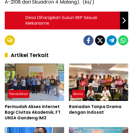
A-2108 dari Skuadron 4 Malang). (ks/)
Desa Diharapkan Susun RKP Sesuai
Mekanisme
Artikel Terkait
Pendidikan
Bisnis
Permudah Akses Internet
Ramadan Tanpa Drama
Bagi Civitas Akademik, FT
dengan Indosat
UNSA Gandeng IM3