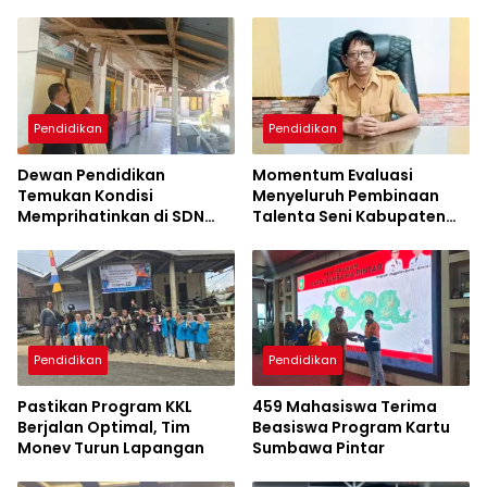
Pendidikan
Pendidikan
Dewan Pendidikan
Momentum Evaluasi
Temukan Kondisi
Menyeluruh Pembinaan
Memprihatinkan di SDN
Talenta Seni Kabupaten
Kanar, Pagar Roboh
Sumbawa
hingga Meja-Kursi Tak
Memadai
Pendidikan
Pendidikan
Pastikan Program KKL
459 Mahasiswa Terima
Berjalan Optimal, Tim
Beasiswa Program Kartu
Monev Turun Lapangan
Sumbawa Pintar