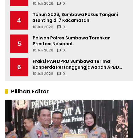
Stunting Tahun 2026
10 Juli 2026
0
Tahun 2026, Sumbawa Fokus Tangani
4
Stunting di 7 Kacamatan
10 Juli 2026
0
Polwan Polres Sumbawa Torehkan
5
Prestasi Nasional
10 Juli 2026
0
Fraksi PAN DPRD Sumbawa Terima
6
Ranperda Pertanggungjawaban APBD
2025, Soroti SILPA Rp201,68 Miliar dan
10 Juli 2026
0
Kinerja OPD
Pilihan Editor