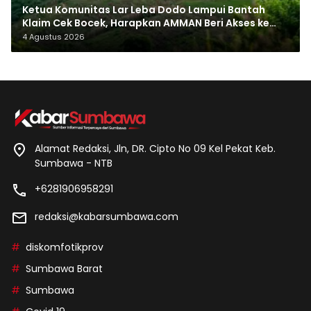
Ketua Komunitas Lar Leba Dodo Lampui Bantah
Klaim Cek Bocek, Harapkan AMMAN Beri Akses ke
Makam Leluhur
4 Agustus 2026
Alamat Redaksi, Jln, DR. Cipto No 09 Kel Pekat Keb.
Sumbawa - NTB
+6281906958291
redaksi@kabarsumbawa.com
diskomfotikprov
Sumbawa Barat
Sumbawa