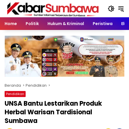
Langsung
ke
konten
Home
Politik
Hukum & Kriminal
Peristiwa
Eko
Beranda
Pendidikan
Pendidikan
UNSA Bantu Lestarikan Produk
Herbal Warisan Tardisional
Sumbawa