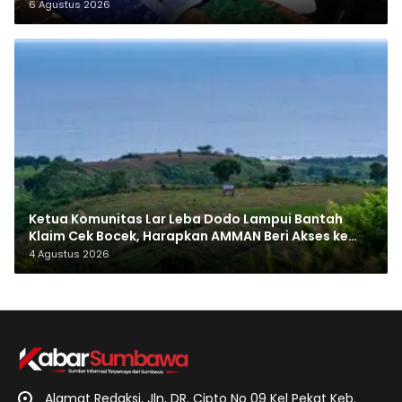
6 Agustus 2026
Ketua Komunitas Lar Leba Dodo Lampui Bantah
Klaim Cek Bocek, Harapkan AMMAN Beri Akses ke
Makam Leluhur
4 Agustus 2026
Alamat Redaksi, Jln, DR. Cipto No 09 Kel Pekat Keb.