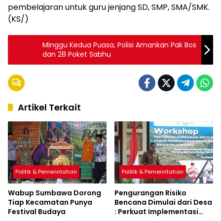
pembelajaran untuk guru jenjang SD, SMP, SMA/SMK.
(KS/)
Minggu Kedua Puasa, Polisi Amankan Pak Bos
dan 28 Poket Sabhu
Artikel Terkait
Politik & Pemerintahan
Politik & Pemerintahan
Wabup Sumbawa Dorong
Pengurangan Risiko
Tiap Kecamatan Punya
Bencana Dimulai dari Desa
Festival Budaya
: Perkuat Implementasi
Sumbawa Hijau Lestari