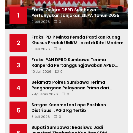
Fraksi Gelora DPRD Sumbawa
1
Pertanyakan Lonjakan SILPA Tahun 2025
9 Juli 2026
0
Fraksi PDIP Minta Pemda Pastikan Ruang
2
Khusus Produk UMKM Lokal di Ritel Modern
9 Juli 2026
0
Fraksi PAN DPRD Sumbawa Terima
3
Ranperda Pertanggungjawaban APBD
2025, Soroti SILPA Rp201,68 Miliar dan
10 Juli 2026
0
Kinerja OPD
Selamat! Polres Sumbawa Terima
4
Penghargaan Pelayanan Prima dari
Kapolri
7 Agustus 2026
0
Satgas Kecamatan Lape Pastikan
5
Distribusi LPG 3 Kg Tertib
8 Juli 2026
0
Bupati Sumbawa : Beasiswa Jadi
6
Investasi Tingkatkan Kualitas SDM