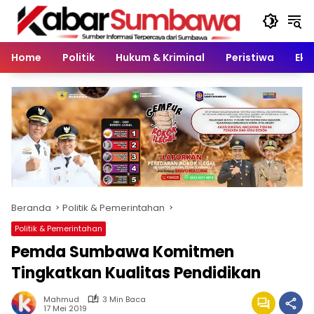
Langsung
ke
konten
Home
Politik
Hukum & Kriminal
Peristiwa
Eko
Beranda
Politik & Pemerintahan
Politik & Pemerintahan
Pemda Sumbawa Komitmen
Tingkatkan Kualitas Pendidikan
Mahmud
3 Min Baca
17 Mei 2019