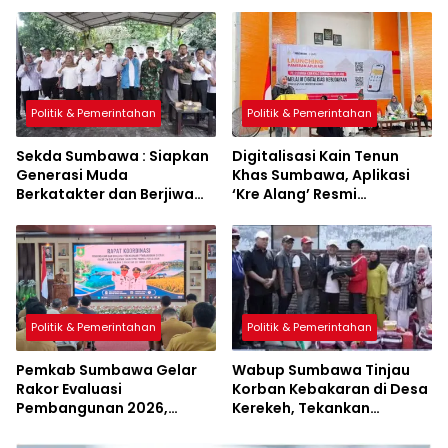
Politik & Pemerintahan
Politik & Pemerintahan
Sekda Sumbawa : Siapkan
Digitalisasi Kain Tenun
Generasi Muda
Khas Sumbawa, Aplikasi
Berkatakter dan Berjiwa
‘Kre Alang’ Resmi
Pacasila
Diluncurkan
Politik & Pemerintahan
Politik & Pemerintahan
Pemkab Sumbawa Gelar
Wabup Sumbawa Tinjau
Rakor Evaluasi
Korban Kebakaran di Desa
Pembangunan 2026,
Kerekeh, Tekankan
Empat Inovasi Proyek
Langkah Preventif
Perubahan Resmi