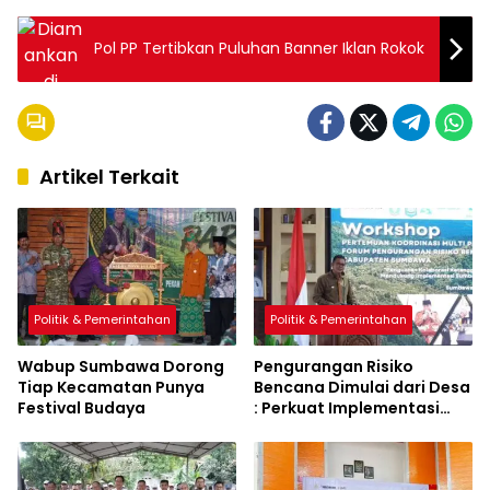
Pol PP Tertibkan Puluhan Banner Iklan Rokok
Artikel Terkait
Politik & Pemerintahan
Politik & Pemerintahan
Wabup Sumbawa Dorong
Pengurangan Risiko
Tiap Kecamatan Punya
Bencana Dimulai dari Desa
Festival Budaya
: Perkuat Implementasi
Sumbawa Hijau Lestari