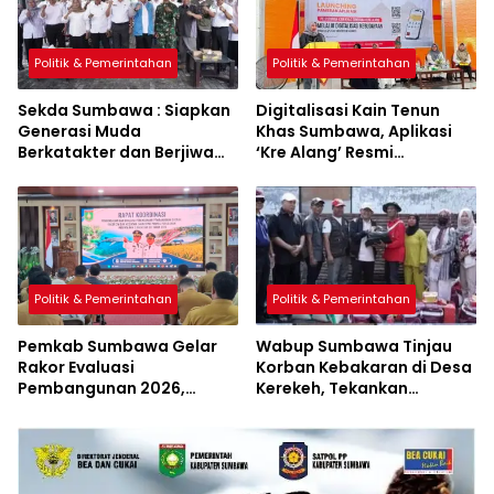
Politik & Pemerintahan
Politik & Pemerintahan
Sekda Sumbawa : Siapkan
Digitalisasi Kain Tenun
Generasi Muda
Khas Sumbawa, Aplikasi
Berkatakter dan Berjiwa
‘Kre Alang’ Resmi
Pacasila
Diluncurkan
Politik & Pemerintahan
Politik & Pemerintahan
Pemkab Sumbawa Gelar
Wabup Sumbawa Tinjau
Rakor Evaluasi
Korban Kebakaran di Desa
Pembangunan 2026,
Kerekeh, Tekankan
Empat Inovasi Proyek
Langkah Preventif
Perubahan Resmi
Diluncurkan