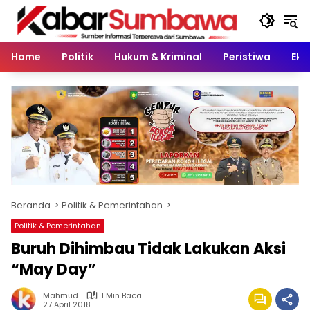
Langsung
ke
konten
Home
Politik
Hukum & Kriminal
Peristiwa
Eko
Beranda
Politik & Pemerintahan
Politik & Pemerintahan
Buruh Dihimbau Tidak Lakukan Aksi
“May Day”
Mahmud
1 Min Baca
27 April 2018