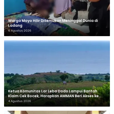
Warga Moyo Hilir Ditemukan Meninggal Dunia di
Ladang
6 Agustus 2026
Ketua Komunitas Lar Leba Dodo Lampui Bantah
Klaim Cek Bocek, Harapkan AMMAN Beri Akses ke
Makam Leluhur
4 Agustus 2026