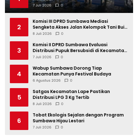
7 Juli 2026
0
Komisi III DPRD Sumbawa Mediasi
2
Sengketa Akses Jalan Kelompok Tani Buin
Dua
8 Juli 2026
0
Komisi II DPRD Sumbawa Evaluasi
3
Distribusi Pupuk Bersubsidi di Kecamatan
Lape
7 Juli 2026
0
Wabup Sumbawa Dorong Tiap
4
Kecamatan Punya Festival Budaya
6 Agustus 2026
0
Satgas Kecamatan Lape Pastikan
5
Distribusi LPG 3 Kg Tertib
8 Juli 2026
0
Tobat Ekologis Sejalan dengan Program
6
Sumbawa Hijau Lestari
7 Juli 2026
0