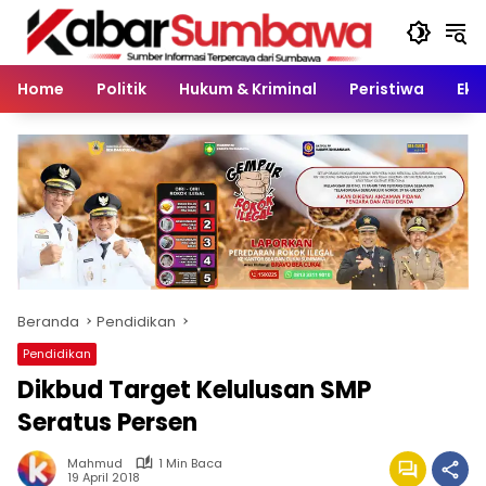
Langsung
ke
konten
Home
Politik
Hukum & Kriminal
Peristiwa
Eko
Beranda
Pendidikan
Pendidikan
Dikbud Target Kelulusan SMP
Seratus Persen
Mahmud
1 Min Baca
19 April 2018