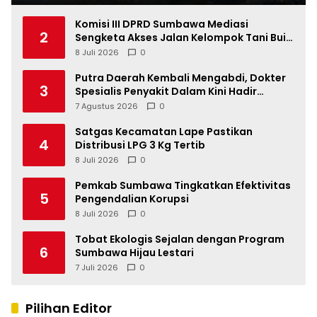
Komisi III DPRD Sumbawa Mediasi
2
Sengketa Akses Jalan Kelompok Tani Buin
Dua
8 Juli 2026
0
Putra Daerah Kembali Mengabdi, Dokter
3
Spesialis Penyakit Dalam Kini Hadir
Melayani Masyarakat Sumbawa
7 Agustus 2026
0
Satgas Kecamatan Lape Pastikan
4
Distribusi LPG 3 Kg Tertib
8 Juli 2026
0
Pemkab Sumbawa Tingkatkan Efektivitas
5
Pengendalian Korupsi
8 Juli 2026
0
Tobat Ekologis Sejalan dengan Program
6
Sumbawa Hijau Lestari
7 Juli 2026
0
Pilihan Editor