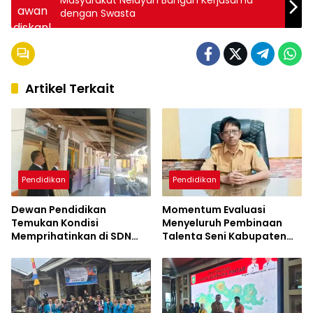
Masyarakat Nelayan Bangun Kerjasama
dengan Swasta
Artikel Terkait
Pendidikan
Pendidikan
Dewan Pendidikan
Momentum Evaluasi
Temukan Kondisi
Menyeluruh Pembinaan
Memprihatinkan di SDN
Talenta Seni Kabupaten
Kanar, Pagar Roboh
Sumbawa
hingga Meja-Kursi Tak
Memadai