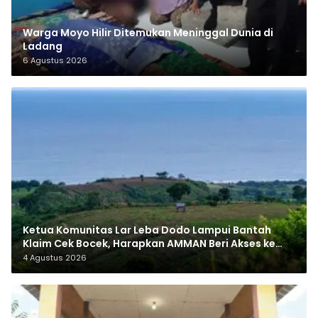
Warga Moyo Hilir Ditemukan Meninggal Dunia di
Ladang
6 Agustus 2026
Ketua Komunitas Lar Leba Dodo Lampui Bantah
Klaim Cek Bocek, Harapkan AMMAN Beri Akses ke
Makam Leluhur
4 Agustus 2026