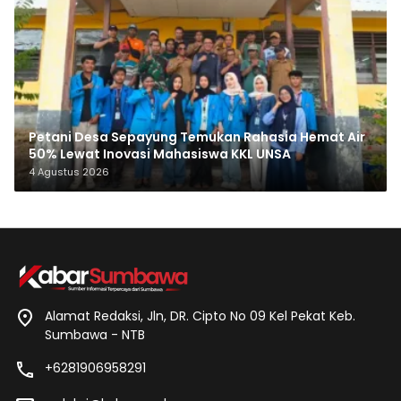
Petani Desa Sepayung Temukan Rahasia Hemat Air
50% Lewat Inovasi Mahasiswa KKL UNSA
4 Agustus 2026
Alamat Redaksi, Jln, DR. Cipto No 09 Kel Pekat Keb.
Sumbawa - NTB
+6281906958291