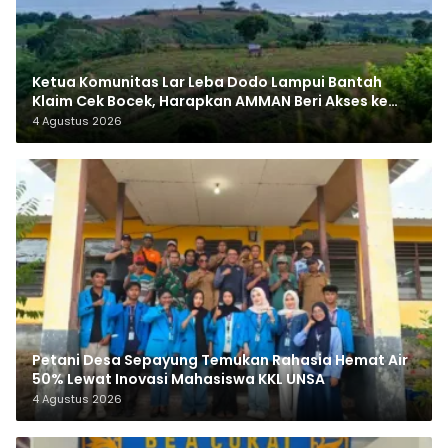
Ketua Komunitas Lar Leba Dodo Lampui Bantah
Klaim Cek Bocek, Harapkan AMMAN Beri Akses ke
Makam Leluhur
4 Agustus 2026
Petani Desa Sepayung Temukan Rahasia Hemat Air
50% Lewat Inovasi Mahasiswa KKL UNSA
4 Agustus 2026