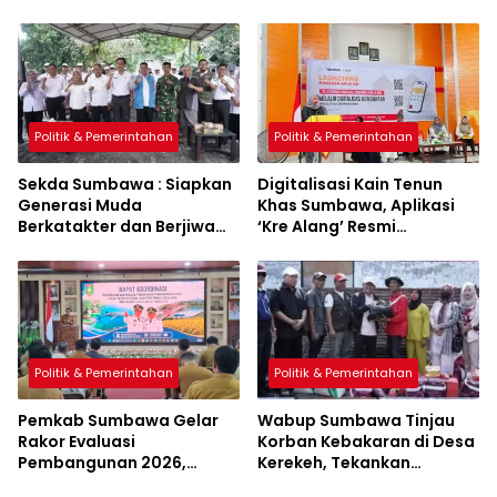
Politik & Pemerintahan
Politik & Pemerintahan
Sekda Sumbawa : Siapkan
Digitalisasi Kain Tenun
Generasi Muda
Khas Sumbawa, Aplikasi
Berkatakter dan Berjiwa
‘Kre Alang’ Resmi
Pacasila
Diluncurkan
Politik & Pemerintahan
Politik & Pemerintahan
Pemkab Sumbawa Gelar
Wabup Sumbawa Tinjau
Rakor Evaluasi
Korban Kebakaran di Desa
Pembangunan 2026,
Kerekeh, Tekankan
Empat Inovasi Proyek
Langkah Preventif