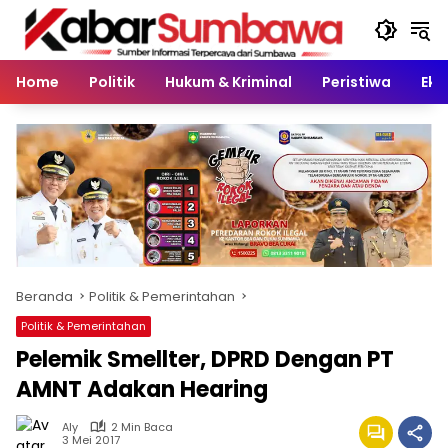
Langsung
ke
konten
Home
Politik
Hukum & Kriminal
Peristiwa
Eko
Beranda
Politik & Pemerintahan
Politik & Pemerintahan
Pelemik Smellter, DPRD Dengan PT
AMNT Adakan Hearing
Aly
2 Min Baca
3 Mei 2017