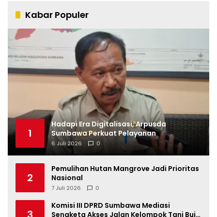
Kabar Populer
Hadapi Era Digitalisasi, Arpusda
1
Sumbawa Perkuat Pelayanan
6 Juli 2026
0
Pemulihan Hutan Mangrove Jadi Prioritas
2
Nasional
7 Juli 2026
0
Komisi III DPRD Sumbawa Mediasi
3
Sengketa Akses Jalan Kelompok Tani Buin