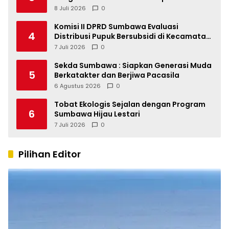
Dua
8 Juli 2026
0
Komisi II DPRD Sumbawa Evaluasi
4
Distribusi Pupuk Bersubsidi di Kecamatan
Lape
7 Juli 2026
0
Sekda Sumbawa : Siapkan Generasi Muda
5
Berkatakter dan Berjiwa Pacasila
6 Agustus 2026
0
Tobat Ekologis Sejalan dengan Program
6
Sumbawa Hijau Lestari
7 Juli 2026
0
Pilihan Editor