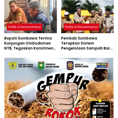
Perubahan Resmi
Diluncurkan
Politik & Pemerintahan
Politik & Pemerintahan
Bupati Sumbawa Terima
Pemkab Sumbawa
Kunjungan Ombudsman
Terapkan Sistem
NTB, Tegaskan Komitmen
Pengelolaan Sampah Baru
Tingkatkan Pelayanan
di Kecamatan Utan
Publik