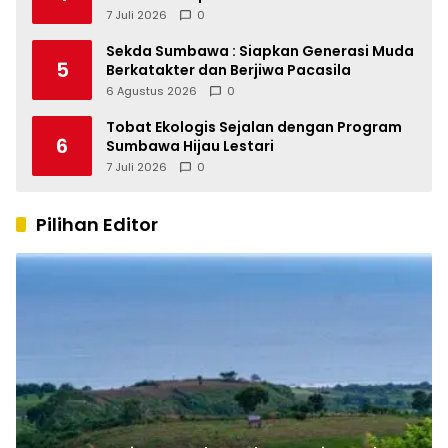
Lape
7 Juli 2026
0
Sekda Sumbawa : Siapkan Generasi Muda
5
Berkatakter dan Berjiwa Pacasila
6 Agustus 2026
0
Tobat Ekologis Sejalan dengan Program
6
Sumbawa Hijau Lestari
7 Juli 2026
0
Pilihan Editor