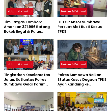
Hukum & Kriminal
Hukum & Kriminal
Tim Satgas Tambora
LBH GP Ansor Sumbawa
Amankan 321.996 Batang
Perkuat Alat Bukti Kasus
Rokok Ilegal di Pulau
TPKS
Sumbawa
Hukum & Kriminal
Hukum & Kriminal
Tingkatkan Keselamatan
Polres Sumbawa Naikan
Jalan, Satlantas Polres
Status Kasus Dugaan TPKS
Sumbawa Gelar Forum
Ayah Kandung ke
LLAJ, Pelatihan PPGD, dan
Penyidikan
Bagikan Bansos