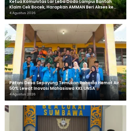
Ketua Komunitas Lar Leba Dodo Lampui Bantah
Klaim Cek Bocek, Harapkan AMMAN Beri Akses ke
Makam Leluhur
4 Agustus 2026
Petani Desa Sepayung Temukan Rahasia Hemat Air
50% Lewat Inovasi Mahasiswa KKL UNSA
4 Agustus 2026