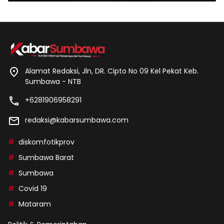
Alamat Redaksi, Jln, DR. Cipto No 09 Kel Pekat Keb.
Sumbawa - NTB
+6281906958291
redaksi@kabarsumbawa.com
diskomfotikprov
Sumbawa Barat
Sumbawa
Covid 19
Mataram