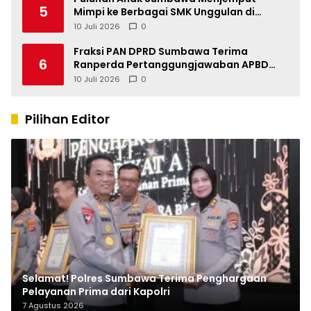
5
Mimpi ke Berbagai SMK Unggulan di
Indonesia
10 Juli 2026
0
Fraksi PAN DPRD Sumbawa Terima
6
Ranperda Pertanggungjawaban APBD
2025, Soroti SILPA Rp201,68 Miliar dan
10 Juli 2026
0
Kinerja OPD
Pilihan Editor
Selamat! Polres Sumbawa Terima Penghargaan
Pelayanan Prima dari Kapolri
7 Agustus 2026