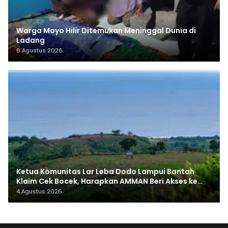
Warga Moyo Hilir Ditemukan Meninggal Dunia di
Ladang
6 Agustus 2026
Ketua Komunitas Lar Leba Dodo Lampui Bantah
Klaim Cek Bocek, Harapkan AMMAN Beri Akses ke
Makam Leluhur
4 Agustus 2026