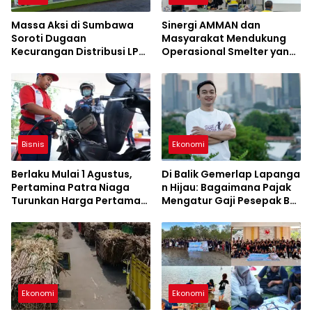
Massa Aksi di Sumbawa
Sinergi AMMAN dan
Soroti Dugaan
Masyarakat Mendukung
Kecurangan Distribusi LPG
Operasional Smelter yang
3 Kg Hingga Pangkalan
Aman dan Berkelanjutan
Fiktif
Bisnis
Ekonomi
Berlaku Mulai 1 Agustus,
Di Balik Gemerlap Lapanga
Pertamina Patra Niaga
n Hijau: Bagaimana Pajak
Turunkan Harga Pertamax
Mengatur Gaji Pesepak Bol
Series
a di Indonesia?
Ekonomi
Ekonomi