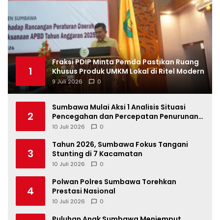
Fraksi PDIP Minta Pemda Pastikan Ruang
1
Khusus Produk UMKM Lokal di Ritel Modern
9 Juli 2026
0
Sumbawa Mulai Aksi 1 Analisis Situasi
2
Pencegahan dan Percepatan Penurunan
Stunting Tahun 2026
10 Juli 2026
0
Tahun 2026, Sumbawa Fokus Tangani
3
Stunting di 7 Kacamatan
10 Juli 2026
0
Polwan Polres Sumbawa Torehkan
4
Prestasi Nasional
10 Juli 2026
0
Puluhan Anak Sumbawa Menjemput