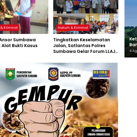
& Kriminal
Hukum & Kriminal
Ket
 Ansor Sumbawa
Tingkatkan Keselamatan
Ban
 Alat Bukti Kasus
Jalan, Satlantas Polres
AMM
Sumbawa Gelar Forum LLAJ,
4 A
Pelatihan PPGD, dan
Bagikan Bansos