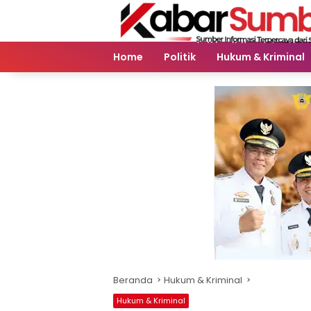
Langsung
ke
konten
Home
Politik
Hukum & Kriminal
Beranda
Hukum & Kriminal
Hukum & Kriminal