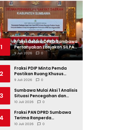
Fraksi Gelora DPRD Sumbawa
1
Pertanyakan Lonjakan SILPA
Tahun 2025
9 Juli 2026
0
Fraksi PDIP Minta Pemda
2
Pastikan Ruang Khusus
Produk UMKM Lokal di Ritel
9 Juli 2026
0
Modern
Sumbawa Mulai Aksi 1 Analisis
3
Situasi Pencegahan dan
Percepatan Penurunan
10 Juli 2026
0
Stunting Tahun 2026
Fraksi PAN DPRD Sumbawa
4
Terima Ranperda
Pertanggungjawaban APBD
10 Juli 2026
0
2025, Soroti SILPA Rp201,68