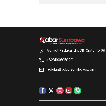
Alamat Redaksi, Jln, DR. Cipto No 0
+6281906958291
redaksi@kabarsumbawa.com