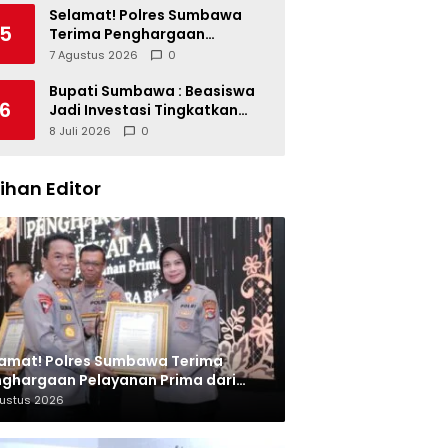
Miliar dan Kinerja OPD
Selamat! Polres Sumbawa
5
Terima Penghargaan
Pelayanan Prima dari Kapolri
7 Agustus 2026
0
Bupati Sumbawa : Beasiswa
6
Jadi Investasi Tingkatkan
Kualitas SDM
8 Juli 2026
0
lihan Editor
amat! Polres Sumbawa Terima
ghargaan Pelayanan Prima dari
olri
gustus 2026