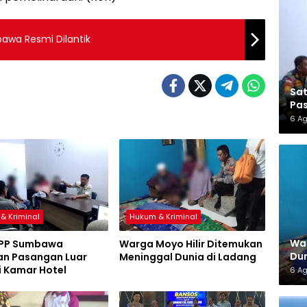
wa Resmi Dilantik
Sa
Pas
6 A
& Kriminal
Hukum & Kriminal
War
 PP Sumbawa
Warga Moyo Hilir Ditemukan
Dun
n Pasangan Luar
Meninggal Dunia di Ladang
i Kamar Hotel
6 A