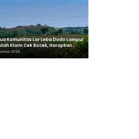
ua Komunitas Lar Leba Dodo Lampui
tah Klaim Cek Bocek, Harapkan
AN Beri Akses ke Makam Leluhur
gustus 2026