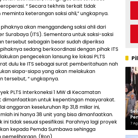
roperasi. “ Secara tekhnis terkait tidak
n meminta keterangan saksi ahli,” ungkapnya.
t pihaknya akan menggandeng saksi ahli dari
er Surabaya (ITS). Sementara untuk saksi-saksi
n tersebut sebagain besar sudah diperiksa
i pihaknya sedang berkoordinasi dengan pihak ITS
elakukan pengecekan lansung ke lokasi PLTS
Pi
urat dulu ke ITS sebagai surat pemberitahuan nah
tukan siapa-siapa yang akan melakukan
 tersebut, “ ungkapnya.
oyek PLTS Interkoneksi 1 MW di Kecamatan
at dimanfaatkan untuk kepentingan masyarakat.
 anggaran keseluruhan Rp 31,8 miliar ini,
Sel
umlah ini hanya 38 unit yang bisa dimanfaatkan.
Pen
ini tidak sesuai spesifikasi. Parahnya lagi proyek
Kap
7 A
ahkan kepada Pemda Sumbawa sehingga
 pemeliharaan. (Ron)