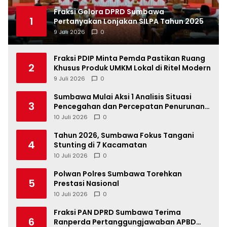
Fraksi Gelora DPRD Sumbawa
1
Pertanyakan Lonjakan SILPA Tahun 2025
9 Juli 2026
0
Fraksi PDIP Minta Pemda Pastikan Ruang
2
Khusus Produk UMKM Lokal di Ritel Modern
9 Juli 2026
0
Sumbawa Mulai Aksi 1 Analisis Situasi
3
Pencegahan dan Percepatan Penurunan
Stunting Tahun 2026
10 Juli 2026
0
Tahun 2026, Sumbawa Fokus Tangani
4
Stunting di 7 Kacamatan
10 Juli 2026
0
Polwan Polres Sumbawa Torehkan
5
Prestasi Nasional
10 Juli 2026
0
Fraksi PAN DPRD Sumbawa Terima
6
Ranperda Pertanggungjawaban APBD