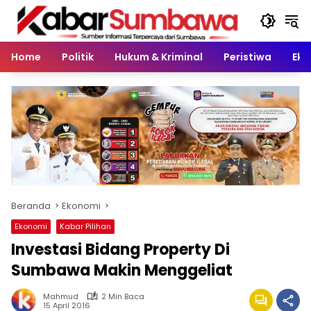
Langsung
ke
konten
Home
Politik
Hukum & Kriminal
Peristiwa
Eko
Beranda
Ekonomi
Ekonomi
Kabar Pilihan
Investasi Bidang Property Di
Sumbawa Makin Menggeliat
Mahmud
2 Min Baca
15 April 2016