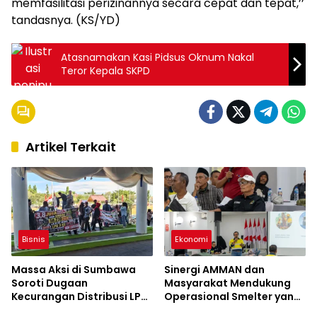
memfasilitasi perizinannya secara cepat dan tepat,’’
tandasnya. (KS/YD)
Atasnamakan Kasi Pidsus Oknum Nakal
Teror Kepala SKPD
Artikel Terkait
Bisnis
Ekonomi
Massa Aksi di Sumbawa
Sinergi AMMAN dan
Soroti Dugaan
Masyarakat Mendukung
Kecurangan Distribusi LPG
Operasional Smelter yang
3 Kg Hingga Pangkalan
Aman dan Berkelanjutan