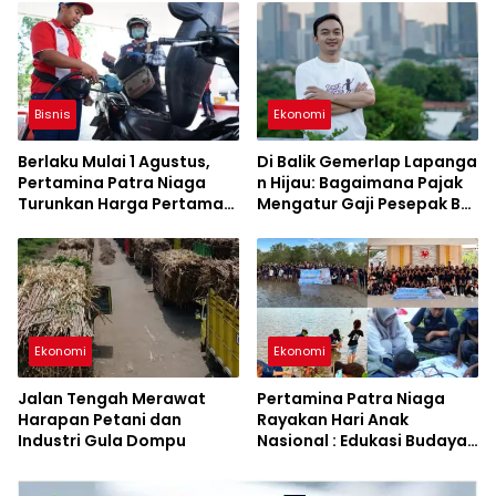
Fiktif
Bisnis
Ekonomi
Berlaku Mulai 1 Agustus,
Di Balik Gemerlap Lapanga
Pertamina Patra Niaga
n Hijau: Bagaimana Pajak
Turunkan Harga Pertamax
Mengatur Gaji Pesepak Bol
Series
a di Indonesia?
Ekonomi
Ekonomi
Jalan Tengah Merawat
Pertamina Patra Niaga
Harapan Petani dan
Rayakan Hari Anak
Industri Gula Dompu
Nasional : Edukasi Budaya
dan Aksi Pelestarian
Lingkungan