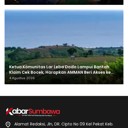
Ketua Komunitas Lar Leba Dodo Lampui Bantah
Klaim Cek Bocek, Harapkan AMMAN Beri Akses ke
Makam Leluhur
4 Agustus 2026
Alamat Redaksi, Jln, DR. Cipto No 09 Kel Pekat Keb.